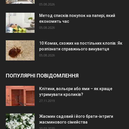
05.08.2026
Метод списків покупок на папері, який
економить час
05.08.2026
10 Комах, схожих на постільних клопів: Як
розпізнати справжнього винуватця
05.08.2026
ПОПУЛЯРНІ ПОВІДОМЛЕННЯ
Клітини, вольєри або ями – як краще
утримувати кроликів?
27.11.2019
Жасмин садовий і його брати-інтриги
жасминового сімейства
10.03.2020