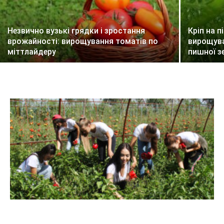
Незвично вузькі грядки і зростання
Кріп на п
врожайності: вирощування томатів по
вирощува
міттлайдеру
пишної з