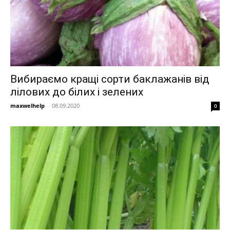
Вибираємо кращі сорти баклажанів від
лілових до білих і зелених
maxwelhelp
-
08.09.2020
0