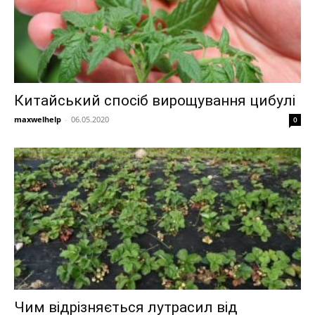
Китайський спосіб вирощування цибулі
maxwelhelp
-
06.05.2020
0
Чим відрізняється лутрасил від