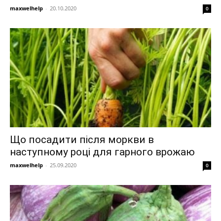
maxwelhelp
-
20.10.2020
0
Що посадити після моркви в
наступному році для гарного врожаю
maxwelhelp
-
25.09.2020
0