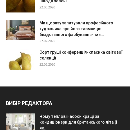
шкода зелені
22.03.2020
Ми щоразу запитували професійного
художника про його таємницю
бездоганного фарбування-і ми...
27.07.2025
Сорт груші конференція-класика світової
селекції
22.05.2020
ВИБІР РЕДАКТОРА
Чому теплові насоси кращі за
кондиціонери для британського літа (і
як...