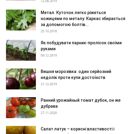
12.08.2019
Метал. Куточок легко ріжеться
ножицями по металу. Каркас збирається
за допомогою болтів...
25.10.2018
Як побудувати парник-пролісок своїми
руками
09.12.2019
Вишня морозівка: один серйозний
недолік проти купи достоїнств
21.12.2019
Ранний урожайный томат дубок, он же
дубрава
27.11.2020
Салат латук – корисні властивості і