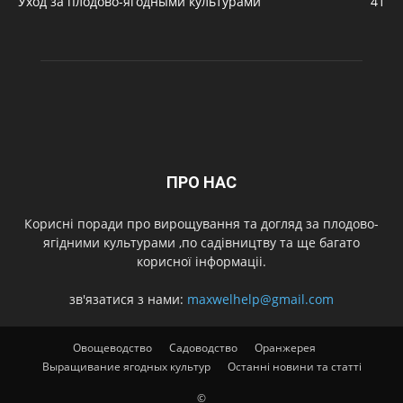
Уход за плодово-ягодными культурами
41
ПРО НАС
Корисні поради про вирощування та догляд за плодово-
ягідними культурами ,по садівництву та ще багато
корисної інформаціі.
зв'язатися з нами:
maxwelhelp@gmail.com
Овощеводство
Садоводство
Оранжерея
Выращивание ягодных культур
Останні новини та статті
©