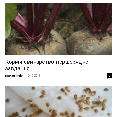
Корми свинарство-першорядне
завдання
maxwelhelp
-
10.12.2019
0