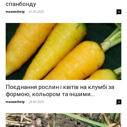
спанбонду
maxwelhelp
-
01.05.2020
0
Поєднання рослин і квітів на клумбі за
формою, кольором та іншими...
maxwelhelp
-
28.04.2020
0