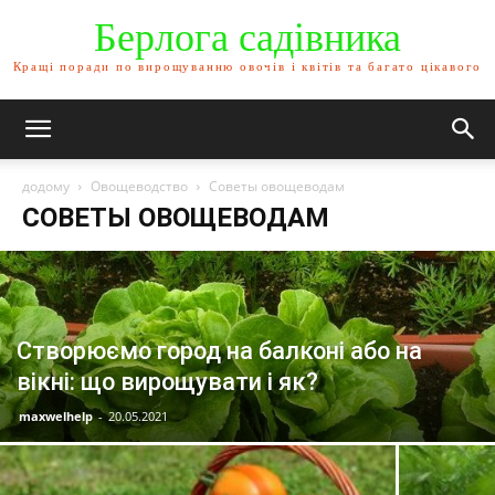
Берлога садівника
Кращі поради по вирощуванню овочів і квітів та багато цікавого
додому
Овощеводство
Советы овощеводам
СОВЕТЫ ОВОЩЕВОДАМ
Створюємо город на балконі або на
вікні: що вирощувати і як?
maxwelhelp
-
20.05.2021