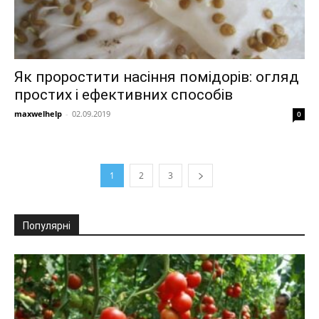
Як проростити насіння помідорів: огляд
простих і ефективних способів
maxwelhelp
-
02.09.2019
0
1
2
3
Популярні