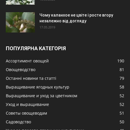
Чому каланхое не цвіте і росте вгору
незалежно від догляду
17.05.2019
ПОПУЛЯРНА КАТЕГОРІЯ
Ассортимент овощей
190
Овощеводство
81
Останні новини та статті
79
Выращивание ягодных культур
58
Выращивание и уход за цветником
52
Уход и выращивание
52
Советы овощеводам
51
Садоводство
50