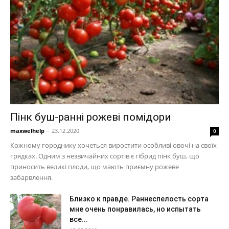
Пінк буш-ранні рожеві помідори
maxwelhelp
-
23.12.2020
0
Кожному городнику хочеться виростити особливі овочі на своїх
грядках. Одним з незвичайних сортів є гібрид пінк буш, що
приносить великі плоди, що мають приємну рожеве
забарвлення.
Близко к правде. Раннеспелость сорта
мне очень понравилась, но испытать
все...