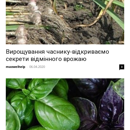
Вирощування часнику-відкриваємо
секрети відмінного врожаю
maxwelhelp
-
06.04.2020
0