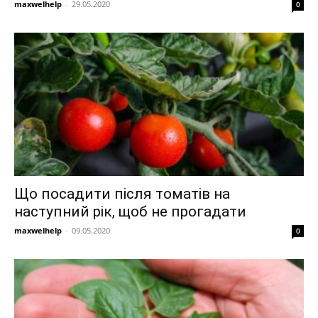
maxwelhelp
-
29.05.2020
0
Що посадити після томатів на
наступний рік, щоб не прогадати
maxwelhelp
-
09.05.2020
0