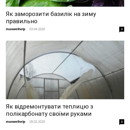
Як заморозити базилік на зиму
правильно
maxwelhelp
-
03.04.2020
0
Як відремонтувати теплицю з
полікарбонату своїми руками
maxwelhelp
-
28.02.2020
0