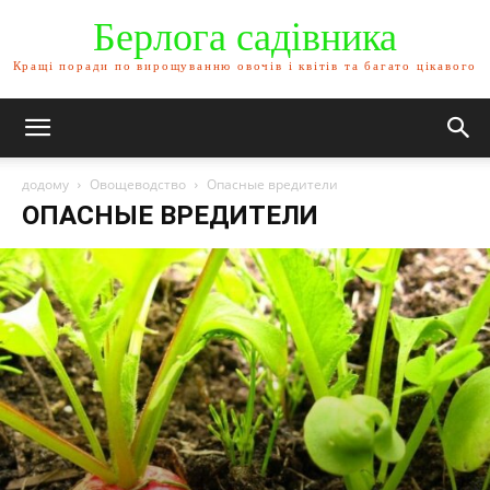
Берлога садівника
Кращі поради по вирощуванню овочів і квітів та багато цікавого
додому
Овощеводство
Опасные вредители
ОПАСНЫЕ ВРЕДИТЕЛИ