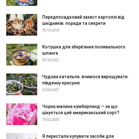
Передпосадковий захист картоплі від
шкідників: поради та секрети
30.10.2019
Котушка для зберігання поливального
шланга
05.10.2021
Чудова катальпа: вчимося вирощувати
південну красуню
23.04.2021
Чорна малина кумберленд — за що
цінується цей американський сорт?
19.02.2020
Я перестала купувати засоби для