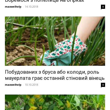
Боремося з попелиць на огірках
maxwelhelp
-
14.10.2018
0
Побудованих з бруса або колоди, роль
мауерлата грає останній стіновий вінець
maxwelhelp
-
10.10.2018
0