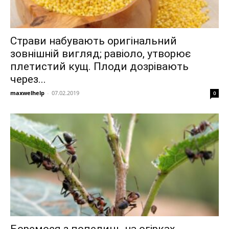
Страви набувають оригінальний
зовнішній вигляд; равіоло, утворює
плетистий кущ. Плоди дозрівають
через...
maxwelhelp
-
07.02.2019
0