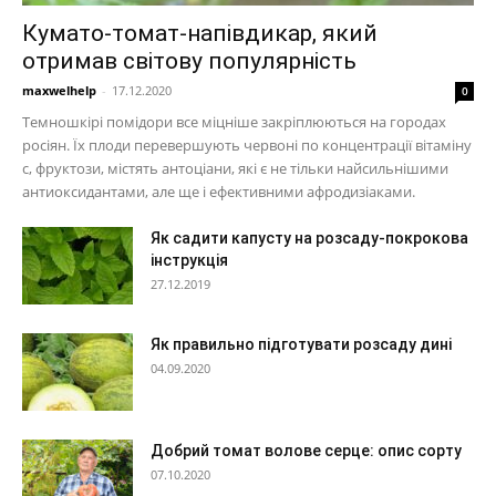
Кумато-томат-напівдикар, який
отримав світову популярність
maxwelhelp
-
17.12.2020
0
Темношкірі помідори все міцніше закріплюються на городах
росіян. Їх плоди перевершують червоні по концентрації вітаміну
c, фруктози, містять антоціани, які є не тільки найсильнішими
антиоксидантами, але ще і ефективними афродизіаками.
Як садити капусту на розсаду-покрокова
інструкція
27.12.2019
Як правильно підготувати розсаду дині
04.09.2020
Добрий томат волове серце: опис сорту
07.10.2020