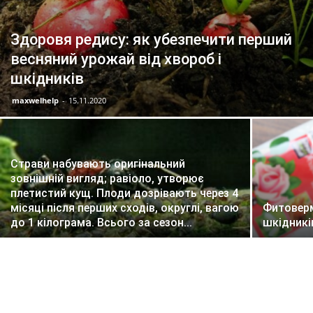
Здоровя редису: як убезпечити перший
весняний урожай від хвороб і
шкідників
maxwelhelp
-
15.11.2020
Страви набувають оригінальний
зовнішній вигляд; равіоло, утворює
плетистий кущ. Плоди дозрівають через 4
місяці після перших сходів, округлі, вагою
Фитоверм
до 1 кілограма. Всього за сезон...
шкідникі