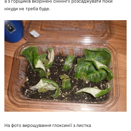
а з горщиків вкорінені сіннінгіі розсаджувати поки
нікуди не треба буде.
На фото вирощування глоксинії з листка