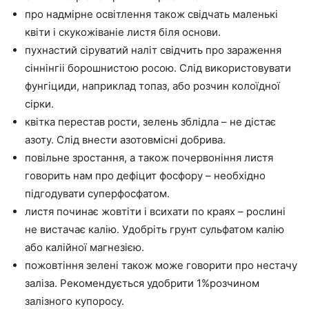
про надмірне освітлення також свідчать маленькі
квіти і скукожіваніе листя біля основи.
пухнастий сіруватий наліт свідчить про зараження
сіннінгіі борошнистою росою. Слід використовувати
фунгіциди, наприклад топаз, або розчин колоїдної
сірки.
квітка перестав рости, зелень зблідла – не дістає
азоту. Слід внести азотовмісні добрива.
повільне зростання, а також почервоніння листя
говорить нам про дефіцит фосфору – необхідно
підгодувати суперфосфатом.
листя починає жовтіти і всихати по краях – рослині
не вистачає калію. Удобріть грунт сульфатом калію
або калійної магнезією.
пожовтіння зелені також може говорити про нестачу
заліза. Рекомендується удобрити 1%розчином
залізного купоросу.