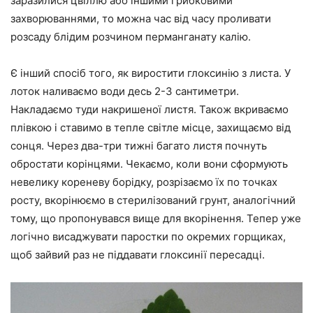
заразилися цвіллю або іншими грибковими
захворюваннями, то можна час від часу проливати
розсаду блідим розчином перманганату калію.
Є інший спосіб того, як виростити глоксинію з листа. У
лоток наливаємо води десь 2-3 сантиметри.
Накладаємо туди накришеної листя. Також вкриваємо
плівкою і ставимо в тепле світле місце, захищаємо від
сонця. Через два-три тижні багато листя почнуть
обростати корінцями. Чекаємо, коли вони сформують
невелику кореневу борідку, розрізаємо їх по точках
росту, вкорінюємо в стерилізований грунт, аналогічний
тому, що пропонувався вище для вкорінення. Тепер уже
логічно висаджувати паростки по окремих горщиках,
щоб зайвий раз не піддавати глоксинії пересадці.