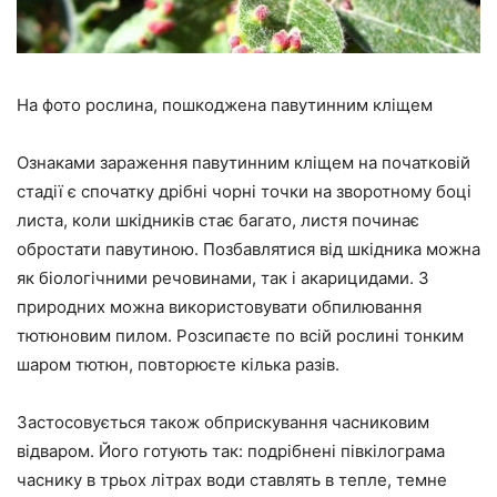
На фото рослина, пошкоджена павутинним кліщем
Ознаками зараження павутинним кліщем на початковій
стадії є спочатку дрібні чорні точки на зворотному боці
листа, коли шкідників стає багато, листя починає
обростати павутиною. Позбавлятися від шкідника можна
як біологічними речовинами, так і акарицидами. З
природних можна використовувати обпилювання
тютюновим пилом. Розсипаєте по всій рослині тонким
шаром тютюн, повторюєте кілька разів.
Застосовується також обприскування часниковим
відваром. Його готують так: подрібнені півкілограма
часнику в трьох літрах води ставлять в тепле, темне