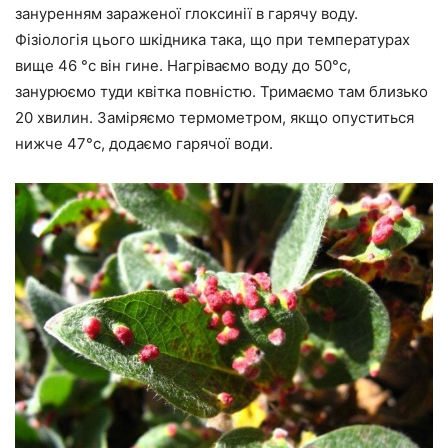
зануренням зараженої глоксинії в гарячу воду.
Фізіологія цього шкідника така, що при температурах
вище 46 °с він гине. Нагріваємо воду до 50°с,
занурюємо туди квітка повністю. Тримаємо там близько
20 хвилин. Заміряємо термометром, якщо опуститься
нижче 47°с, додаємо гарячої води.