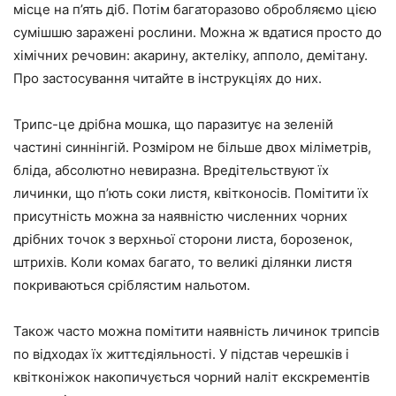
місце на п’ять діб. Потім багаторазово обробляємо цією
сумішшю заражені рослини. Можна ж вдатися просто до
хімічних речовин: акарину, актеліку, апполо, демітану.
Про застосування читайте в інструкціях до них.
Трипс-це дрібна мошка, що паразитує на зеленій
частині синнінгій. Розміром не більше двох міліметрів,
бліда, абсолютно невиразна. Вредітельствуют їх
личинки, що п’ють соки листя, квітконосів. Помітити їх
присутність можна за наявністю численних чорних
дрібних точок з верхньої сторони листа, борозенок,
штрихів. Коли комах багато, то великі ділянки листя
покриваються сріблястим нальотом.
Також часто можна помітити наявність личинок трипсів
по відходах їх життєдіяльності. У підстав черешків і
квітконіжок накопичується чорний наліт екскрементів