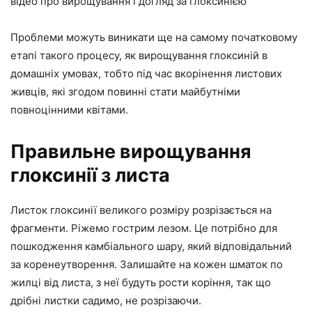
відео про вирощування і догляд за глоксинією
Проблеми можуть виникати ще на самому початковому
етапі такого процесу, як вирощування глоксиній в
домашніх умовах, тобто під час вкорінення листових
живців, які згодом повинні стати майбутніми
повноцінними квітами.
Правильне вирощування
глоксинії з листа
Листок глоксинії великого розміру розрізається на
фрагменти. Ріжемо гострим лезом. Це потрібно для
пошкодження камбіального шару, який відповідальний
за коренеутворення. Залишайте на кожен шматок по
жилці від листа, з неї будуть рости коріння, так що
дрібні листки садимо, не розрізаючи.