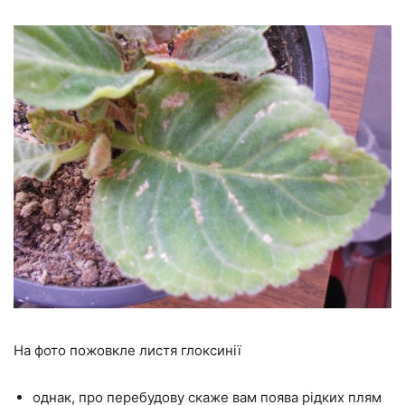
На фото пожовкле листя глоксинії
однак, про перебудову скаже вам поява рідких плям