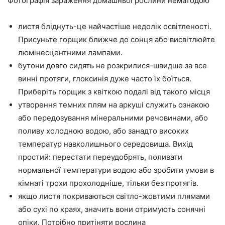
Фотографія зараження домашньої рослини нематодою
листя бліднуть-це найчастіше недолік освітленості.
Присуньте горщик ближче до сонця або висвітлюйте
люмінесцентними лампами.
бутони довго сидять не розкрилися-швидше за все
винні протяги, глоксинія дуже часто їх боїться.
Приберіть горщик з квіткою подалі від такого місця
утворення темних плям на аркуші служить ознакою
або передозування мінеральними речовинами, або
поливу холодною водою, або занадто високих
температур навколишнього середовища. Вихід
простий: перестати переудобрять, поливати
нормальної температури водою або зробити умови в
кімнаті трохи прохолодніше, тільки без протягів.
якщо листя покриваються світло-жовтими плямами
або сухі по краях, значить вони отримують сонячні
опіки. Потрібно притіняти рослина