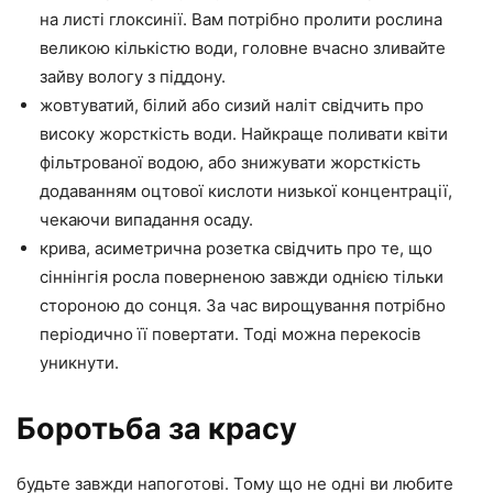
на листі глоксинії. Вам потрібно пролити рослина
великою кількістю води, головне вчасно зливайте
зайву вологу з піддону.
жовтуватий, білий або сизий наліт свідчить про
високу жорсткість води. Найкраще поливати квіти
фільтрованої водою, або знижувати жорсткість
додаванням оцтової кислоти низької концентрації,
чекаючи випадання осаду.
крива, асиметрична розетка свідчить про те, що
сіннінгія росла поверненою завжди однією тільки
стороною до сонця. За час вирощування потрібно
періодично її повертати. Тоді можна перекосів
уникнути.
Боротьба за красу
будьте завжди напоготові. Тому що не одні ви любите