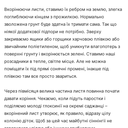
Вкорінюючи листи, ставимо їх ребром на землю, злегка
поглиблюючи кінцем з прожилкою. Нормально
зволожена грунт буде здатна їх тримати сама. Так що
ніякої додаткової підпори не потрібно. Зверху
закриваємо ящики або горщики харчовою плівкою або
звичайним поліетиленом, щоб уникнути влагопотерь з
поверхні грунту і вкорінюється зелені. Ставимо наші
розсадники в тепле, світле місце. Але не можна
поміщати їх під прямі сонячні промені, інакше під
плівкою там все просто звариться.
Через півмісяця велика частина листя повинна почати
давати коріння. Чекаємо, коли підуть паростки і
поділяємо молоді глоксинії на окремі саджанці –
вкорінений лист утворює, як правило, відразу цілу
колонію діток. Щоб за цей час майбутні сіннінгіі не