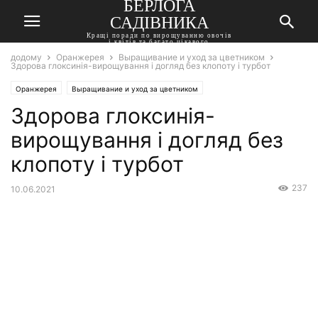
БЕРЛОГА
САДІВНИКА
Кращі поради по вирощуванню овочів
і квітів та багато цікавого
додому
Оранжерея
Выращивание и уход за цветником
Здорова глоксинія-вирощування і догляд без клопоту і турбот
Оранжерея
Выращивание и уход за цветником
Здорова глоксинія-
вирощування і догляд без
клопоту і турбот
237
10.06.2021