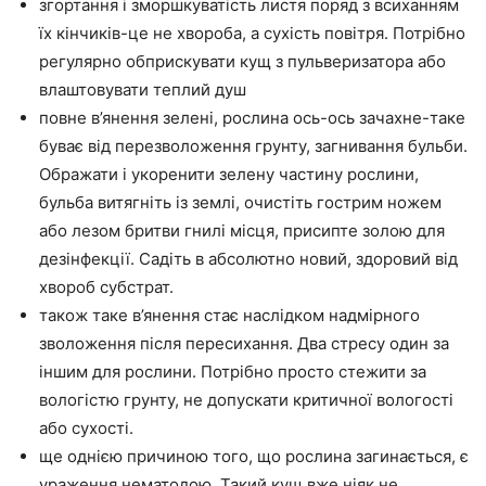
згортання і зморшкуватість листя поряд з всиханням
їх кінчиків-це не хвороба, а сухість повітря. Потрібно
регулярно обприскувати кущ з пульверизатора або
влаштовувати теплий душ
повне в’янення зелені, рослина ось-ось зачахне-таке
буває від перезволоження грунту, загнивання бульби.
Ображати і укоренити зелену частину рослини,
бульба витягніть із землі, очистіть гострим ножем
або лезом бритви гнилі місця, присипте золою для
дезінфекції. Садіть в абсолютно новий, здоровий від
хвороб субстрат.
також таке в’янення стає наслідком надмірного
зволоження після пересихання. Два стресу один за
іншим для рослини. Потрібно просто стежити за
вологістю грунту, не допускати критичної вологості
або сухості.
ще однією причиною того, що рослина загинається, є
ураження нематодою. Такий кущ вже ніяк не