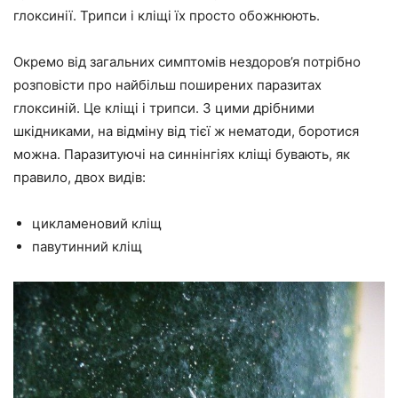
глоксинії. Трипси і кліщі їх просто обожнюють.
Окремо від загальних симптомів нездоров’я потрібно
розповісти про найбільш поширених паразитах
глоксиній. Це кліщі і трипси. З цими дрібними
шкідниками, на відміну від тієї ж нематоди, боротися
можна. Паразитуючі на синнінгіях кліщі бувають, як
правило, двох видів:
цикламеновий кліщ
павутинний кліщ