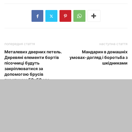
попередня стаття
наступна стаття
Металевих дверних петель.
Мандарин в домашніх
Деревяні елементи бортів
умовах-догляд і боротьба з
пісочниці будуть
шкідниками
закріплюватися за
допомогою брусів
перетином 50х50 мм
довжиною 700 мм. Для
одного борту необхідно 3
цих елемента для всієї
пісочниці: 3·4=12 брусків
розміром 700х50х50 мм.
Підстави для пісочниці
необхідно гідроізоляційне
покриття.