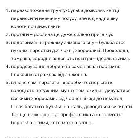
перезволоження грунту-бульба дозволяє квітці
переносити незначну посуху, але від надлишку
вологи починає гнити
протяги – рослина це дуже сильно пригнічує
недотримання режиму зимового сну – бульба стає
пухким, паростки дає чахлі, хворобливі. Прохолода,
темрява, середня вологість повітря – ідеальна зима.
передозування добрив-те саме навалі паразитів.
Глоксинія страждає від зніження.
власне самі паразити і хвороби-геснерієві не
володіють потужним імунітетом, схильні дивуватися
всякими хворобами: від чорної ніжки до нематод.
Після багатьох бульби, на жаль, доводиться викидати.
Так що найкраще тут профілактика або грамотна
боротьба з тими, кого можна вапна.