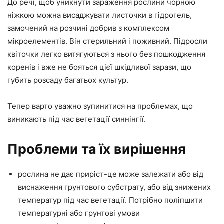
До речі, щоб уникнути зараження рослини чорною
ніжкою можна висаджувати листочки в гідрогель,
замочений на розчині добрив з комплексом
мікроелементів. Він стерильний і поживний. Підросли
квіточки легко витягуються з нього без пошкодження
коренів і вже не бояться цієї шкідливої зарази, що
губить розсаду багатьох культур.
Тепер варто уважно зупинитися на проблемах, що
виникають під час вегетації синнінгії.
Проблеми та їх вирішення
рослина не дає приріст-це може залежати або від
виснаження грунтового субстрату, або від знижених
температур під час вегетації. Потрібно поліпшити
температурні або грунтові умови