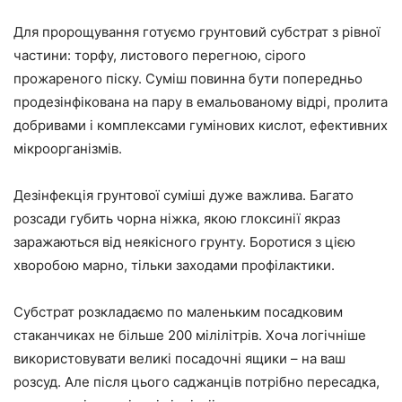
Для пророщування готуємо грунтовий субстрат з рівної
частини: торфу, листового перегною, сірого
прожареного піску. Суміш повинна бути попередньо
продезінфікована на пару в емальованому відрі, пролита
добривами і комплексами гумінових кислот, ефективних
мікроорганізмів.
Дезінфекція грунтової суміші дуже важлива. Багато
розсади губить чорна ніжка, якою глоксинії якраз
заражаються від неякісного грунту. Боротися з цією
хворобою марно, тільки заходами профілактики.
Субстрат розкладаємо по маленьким посадковим
стаканчиках не більше 200 мілілітрів. Хоча логічніше
використовувати великі посадочні ящики – на ваш
розсуд. Але після цього саджанців потрібно пересадка,