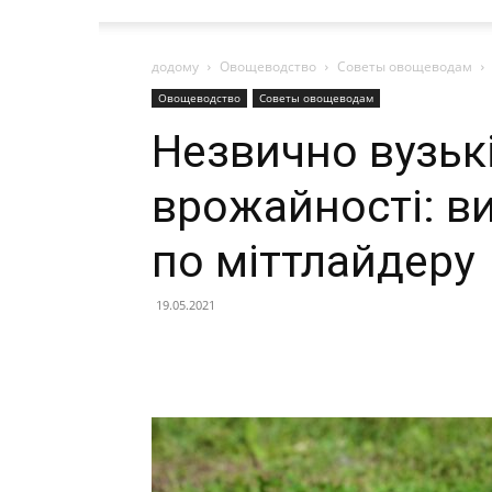
додому
Овощеводство
Советы овощеводам
Овощеводство
Советы овощеводам
Незвично вузькі
врожайності: в
по міттлайдеру
19.05.2021