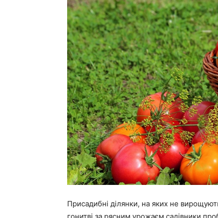
Присадибні ділянки, на яких не вирощують
гонитві за рясним урожаєм садівники проб