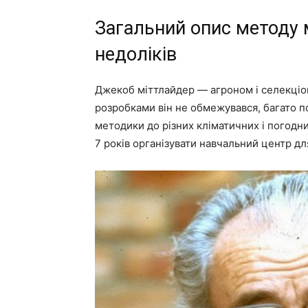
Загальний опис методу м
недоліків
Джекоб міттлайдер — агроном і селекціон
розробками він не обмежувався, багато п
методики до різних кліматичних і погодних
7 років організувати навчальний центр дл