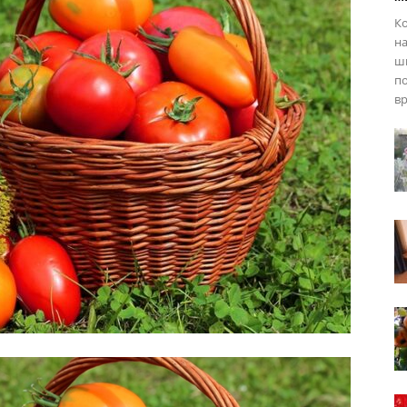
Ко
на
ши
по
вр