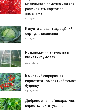
маленького семечка или как
размножить картофель
семенами
18.03.2019
Капуста слава: традиційний
сорт для квашення
15.05.2018
Розмноження антуріума в
кімнатних умовах
29.01.2019
Кімнатний сюрприз: як
виростити компактний томат
будинку
11.05.2021
Добриво з яєчної шкаралупи:
користь, приготування,