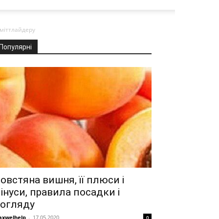
 міттлайдеру
Популярні
овстяна вишня, її плюси і
інуси, правила посадки і
огляду
xwelhelp
-
17.05.2020
0