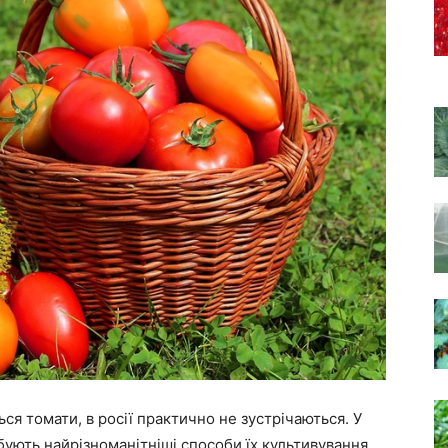
ся томати, в росії практично не зустрічаються. У
ують найрізноманітніші способи їх культивування.