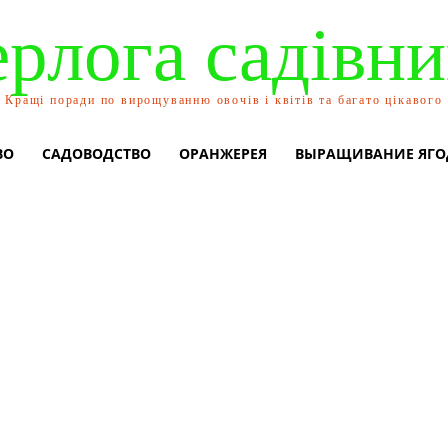
ерлога садівни
Кращі поради по вирощуванню овочів і квітів та багато цікавого
ВО
САДОВОДСТВО
ОРАНЖЕРЕЯ
ВЫРАЩИВАНИЕ ЯГО