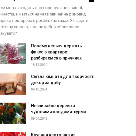
ли мова заходить про вирощування вишні,
йчастіше мається на увазі звичайна різновид,
роко поширена в російських садах. Як садити
встяну вишню, і що потрібно обовязково
ахувати?
Почему нельзя держать
фикус в квартире:
разбираемся в причинах
18.12.2019
Світла кімната для творчості:
декор за добу
09.10.2021
Незвичайне дерево з
чудовими плодами-хурма
09.04.2019
Крупная картошка из