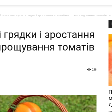
Незвично вузькі грядки і зростання врожайності: вирощування томатів по
 грядки і зростання
ирощування томатів
238
П
м
д
ma