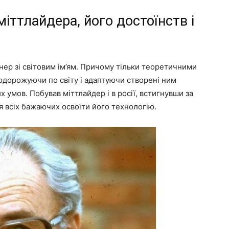
іттлайдера, його достоїнств і
ер зі світовим ім’ям. Причому тільки теоретичними
одорожуючи по світу і адаптуючи створені ним
 умов. Побував міттлайдер і в росії, встигнувши за
я всіх бажаючих освоїти його технологію.