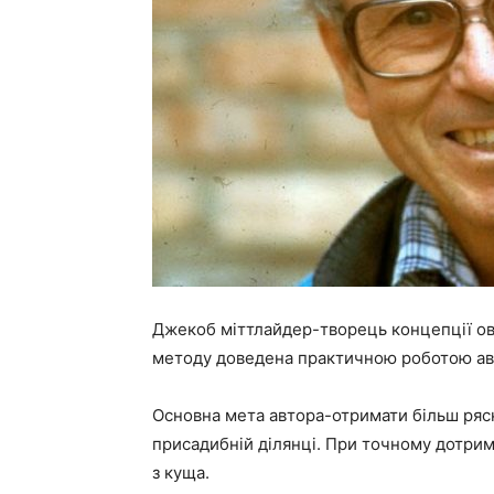
Джекоб міттлайдер-творець концепції ово
методу доведена практичною роботою авт
Основна мета автора-отримати більш рясн
присадибній ділянці. При точному дотрим
з куща.