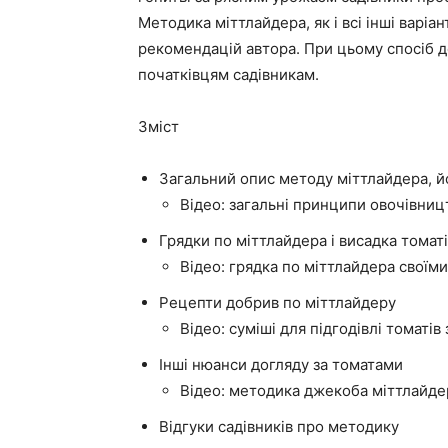
Методика міттлайдера, як і всі інші варіа
рекомендацій автора. При цьому спосіб до
початківцям садівникам.
Зміст
Загальний опис методу міттлайдера, йо
Відео: загальні принципи овочівниц
Грядки по міттлайдера і висадка томат
Відео: грядка по міттлайдера своїм
Рецепти добрив по міттлайдеру
Відео: суміші для підгодівлі томаті
Інші нюанси догляду за томатами
Відео: методика джекоба міттлайде
Відгуки садівників про методику