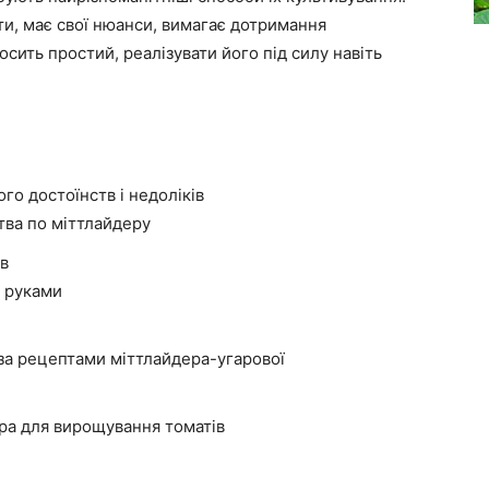
нти, має свої нюанси, вимагає дотримання
сить простий, реалізувати його під силу навіть
го достоїнств і недоліків
тва по міттлайдеру
ів
и руками
в за рецептами міттлайдера-угарової
ра для вирощування томатів