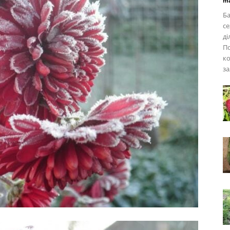
ma
Ба
се
ді
По
ко
за