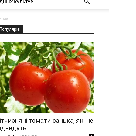
ДНЫХ КУЛЬТУР
инах
Популярні
ітчизняні томати санька, які не
ідведуть