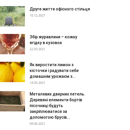
Друге життя офісного стільця
10.12.2021
Збір журавлини – кожну
ягідку в кузовок
22.03.2021
Як виростити лимон з
кісточки і радувати себе
домашнім урожаєм з...
14.05.2021
Металевих дверних петель.
Деревяні елементи бортів
пісочниці будуть
закріплюватися за
допомогою брусів...
09.06.2021