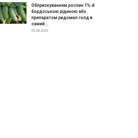
Обприскуванням рослин 1%-й
бордоською рідиною або
препаратом ридомил голд в
самий...
05.08.2020