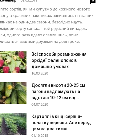
xwelhelp
-
09.03.2019
0
гато сортів, які ми купуємо до кожного нового
зону в красивих пакетиках, зявившись на наших
лянках на один-два сезони, безслідно йдуть.
мідори сорту санька - той рідкісний випадок,
ли, одного разу вдало оселившись, вони
лишаться вашими друзями на довгі роки.
Всі способи розмноження
орхідеї фаленопсис в
домашніх умовах
16.03.2020
Досягли висоти 20-25 см
пагони надламують на
відстані 10-12 см від...
04.07.2020
Картоплі в кінці серпня-
початку вересня. Але перед
цим за два тижні...
01.10.2018