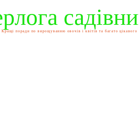
ерлога садівни
Кращі поради по вирощуванню овочів і квітів та багато цікавого