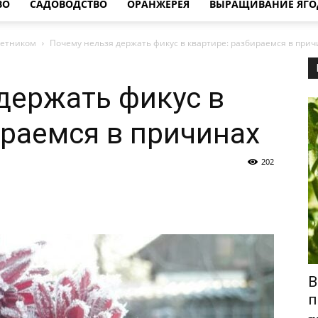
ВО
САДОВОДСТВО
ОРАНЖЕРЕЯ
ВЫРАЩИВАНИЕ ЯГО
ветником
Почему нельзя держать фикус в квартире: разбираемся в прич
держать фикус в
ираемся в причинах
202
В
п