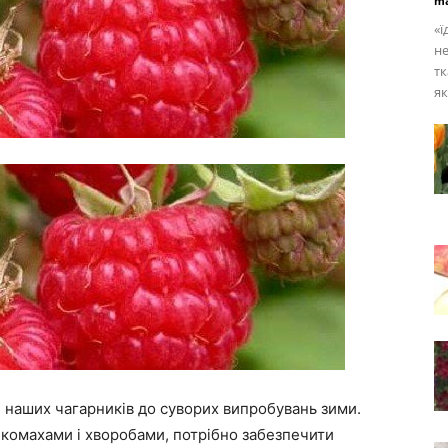
ma
«ї
не
тк
як
и наших чагарників до суворих випробувань зими.
омахами і хворобами, потрібно забезпечити