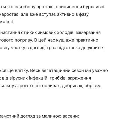
ється після збору врожаю, припинення бурхливої
наростає, але вже вступає активно в фазу
имівлі.
 настання стійких зимових холодів, замерзання
ігового покриву. В цей час кущ вже практично
вну частку в догляді грає підготовка до укриття,
ться ще влітку. Весь вегетаційний сезон ми уважно
 від вірусних інфекцій, грибків, зараження
ильну агротехніці: поливах, добривах, обрізку.
рамотний догляд за малиною восени: