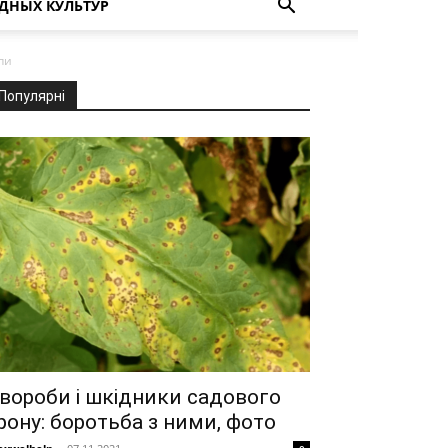
ДНЫХ КУЛЬТУР
пи
Популярні
вороби і шкідники садового
рону: боротьба з ними, фото