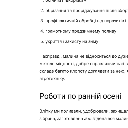
осіннім підкормкам
обрізання та проріджування після збо
профілактичній обробці від паразитів і
грамотному предзимнему поливу
укриття і захисту на зиму
Насправді, малина не відноситься до дуж
межею міцності, добре справляючись зі в
складе багато клопоту доглядати за нею,
агротехніку.
Роботи по ранній осені
Влітку ми поливали, удобрювали, захищал
зібрана, заготовлена або з’їдена вся мали