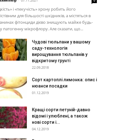
xwelhelp
-
07.11.2021
0
дкість» і «пекучість» хрону робить його
їстівним для більшості шкідників, а містяться в
анинах фітонциди дієво знищують майже будь-
у патогенну мікрофлору. Але сказати, що...
Чудові тюльпани у вашому
саду-технологія
вирощування тюльпанів у
відкритому грунті
22.09.2018
Сорт картоплі лимонка: опис і
нюанси посадки
01.12.2019
Кращі сорти петуній-давно
відомі і улюблені, а також
нові сорти і...
04.12.2019