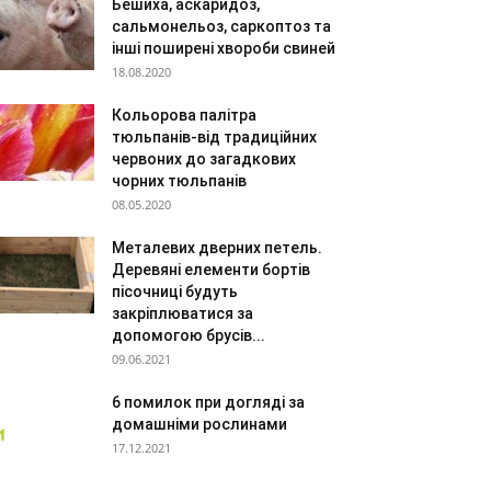
Бешиха, аскаридоз,
сальмонельоз, саркоптоз та
інші поширені хвороби свиней
18.08.2020
Кольорова палітра
тюльпанів-від традиційних
червоних до загадкових
чорних тюльпанів
08.05.2020
Металевих дверних петель.
Деревяні елементи бортів
пісочниці будуть
закріплюватися за
допомогою брусів...
09.06.2021
6 помилок при догляді за
домашніми рослинами
17.12.2021