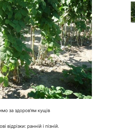
мо за здоров’ям кущів
і відрізки: ранній і пізній.