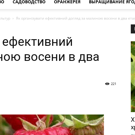
ВО
САДОВОДСТВО
ОРАНЖЕРЕЯ
ВЫРАЩИВАНИЕ ЯГО
льтур
Як організувати ефективний догляд за малиною восени в два ета
и ефективний
ною восени в два
221
Х
х