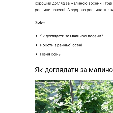
хороший догляд за малиною восени і тоді
рослини навесні. А здорова рослина-це ви
Зміст
Як доглядати за малиною восени?
Роботи з ранньої осені
Пізня осінь
Як доглядати за малин