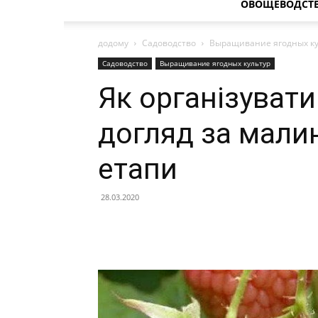
ОВОЩЕВОДСТ
додому
Садоводство
Выращивание ягодных ку
Садоводство
Выращивание ягодных культур
Як організуват
догляд за мали
етапи
28.03.2020