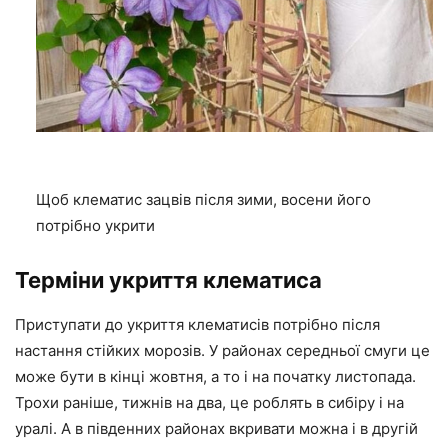
Щоб клематис зацвів після зими, восени його
потрібно укрити
Терміни укриття клематиса
Приступати до укриття клематисів потрібно після
настання стійких морозів. У районах середньої смуги це
може бути в кінці жовтня, а то і на початку листопада.
Трохи раніше, тижнів на два, це роблять в сибіру і на
уралі. А в південних районах вкривати можна і в другій