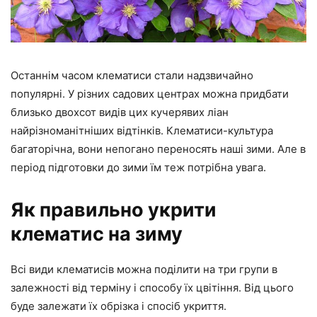
Останнім часом клематиси стали надзвичайно
популярні. У різних садових центрах можна придбати
близько двохсот видів цих кучерявих ліан
найрізноманітніших відтінків. Клематиси-культура
багаторічна, вони непогано переносять наші зими. Але в
період підготовки до зими їм теж потрібна увага.
Як правильно укрити
клематис на зиму
Всі види клематисів можна поділити на три групи в
залежності від терміну і способу їх цвітіння. Від цього
буде залежати їх обрізка і спосіб укриття.