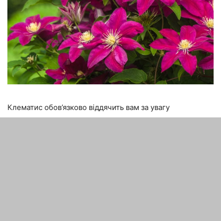
Клематис обов’язково віддячить вам за увагу
попередня стаття
наступна стаття
Найбільш популярні сорти
Односхилий дах для
кавунів на сьогоднішній
гаража: якщо руки не