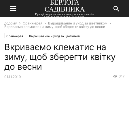
БЕРЛОГА
САДІВНИКА
Кращі поради по вирощуванню овочів
і квітів та багато цікавого
додому
Оранжерея
Выращивание и уход за цветником
Вкриваємо клематис на зиму, щоб зберегти квітку до весни
Оранжерея
Выращивание и уход за цветником
Вкриваємо клематис на
зиму, щоб зберегти квітку
до весни
317
01.11.2019