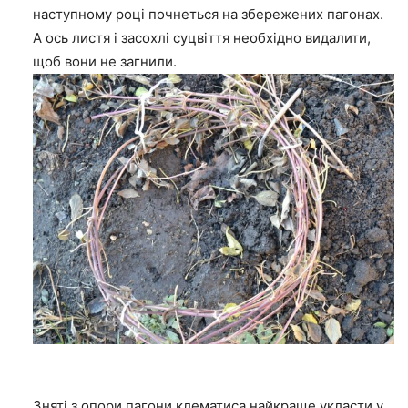
наступному році почнеться на збережених пагонах.
А ось листя і засохлі суцвіття необхідно видалити,
щоб вони не загнили.
Зняті з опори пагони клематиса найкраще укласти у