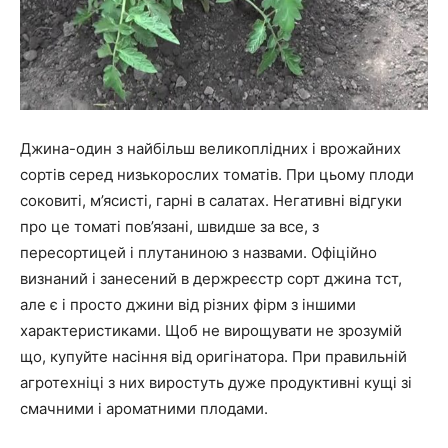
Джина-один з найбільш великоплідних і врожайних
сортів серед низькорослих томатів. При цьому плоди
соковиті, м’ясисті, гарні в салатах. Негативні відгуки
про це томаті пов’язані, швидше за все, з
пересортицей і плутаниною з назвами. Офіційно
визнаний і занесений в держреєстр сорт джина тст,
але є і просто джини від різних фірм з іншими
характеристиками. Щоб не вирощувати не зрозумій
що, купуйте насіння від оригінатора. При правильній
агротехніці з них виростуть дуже продуктивні кущі зі
смачними і ароматними плодами.