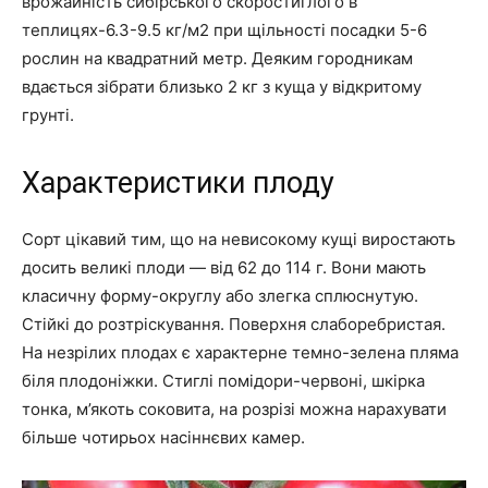
врожайність сибірського скоростиглого в
теплицях-6.3-9.5 кг/м2 при щільності посадки 5-6
рослин на квадратний метр. Деяким городникам
вдається зібрати близько 2 кг з куща у відкритому
грунті.
Характеристики плоду
Сорт цікавий тим, що на невисокому кущі виростають
досить великі плоди — від 62 до 114 г. Вони мають
класичну форму-округлу або злегка сплюснутую.
Стійкі до розтріскування. Поверхня слаборебристая.
На незрілих плодах є характерне темно-зелена пляма
біля плодоніжки. Стиглі помідори-червоні, шкірка
тонка, м’якоть соковита, на розрізі можна нарахувати
більше чотирьох насіннєвих камер.