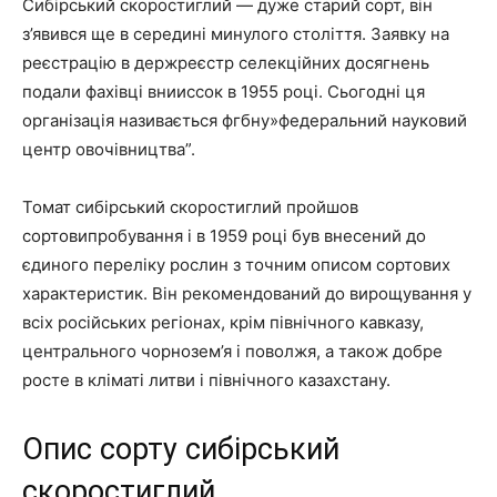
Сибірський скоростиглий — дуже старий сорт, він
з’явився ще в середині минулого століття. Заявку на
реєстрацію в держреєстр селекційних досягнень
подали фахівці внииссок в 1955 році. Сьогодні ця
організація називається фгбну»федеральний науковий
центр овочівництва”.
Томат сибірський скоростиглий пройшов
сортовипробування і в 1959 році був внесений до
єдиного переліку рослин з точним описом сортових
характеристик. Він рекомендований до вирощування у
всіх російських регіонах, крім північного кавказу,
центрального чорнозем’я і поволжя, а також добре
росте в кліматі литви і північного казахстану.
Опис сорту сибірський
скоростиглий