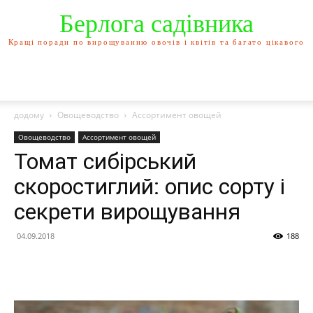
Берлога садівника
Кращі поради по вирощуванню овочів і квітів та багато цікавого
додому
Овощеводство
Ассортимент овощей
Овощеводство
Ассортимент овощей
Томат сибірський
скоростиглий: опис сорту і
секрети вирощування
04.09.2018
188