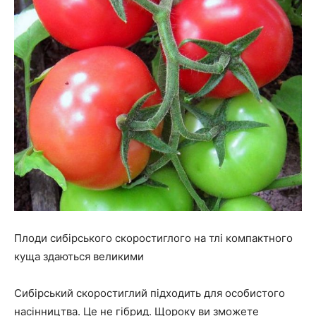
Плоди сибірського скоростиглого на тлі компактного
куща здаються великими
Сибірський скоростиглий підходить для особистого
насінництва. Це не гібрид. Щороку ви зможете