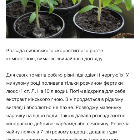
Розсада сибірського скоростиглого росте
компактною, вимагає звичайного догляду
Для своїх томатів роблю різні підгодівлі і чергую їх. У
минулому році поливала тільки розчином фертики
люкс (1 ст. Л. На 10 л води). Потім відкрила для себе
екстракт кінського гною. Він продається в рідкому
вигляді і абсолютно не пахне. Розводжу маленьку
чарочку на відро води. Також давала розсаді азотне
мінеральне добриво-карбамід або сечовину. Розвела
чайну ложку в 7-літровому відерці, додала туди
склянку перегною, все перемішала і полила цим