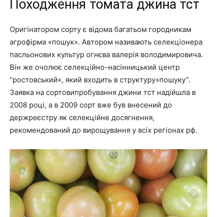
Походження томата джина тст
Оригінатором сорту є відома багатьом городникам
агрофірма «пошук». Автором називають селекціонера
пасльонових культур огнєва валерія володимировича.
Він же очолює селекційно-насінницький центр
“ростовський«, який входить в структуру»пошуку”.
Заявка на сортовипробування джини тст надійшла в
2008 році, а в 2009 сорт вже був внесений до
держреєстру як селекційне досягнення,
рекомендований до вирощування у всіх регіонах рф.