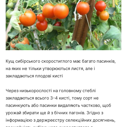
Кущ сибірського скоростиглого має багато пасинків,
на яких не тільки утворюються листя, але і
закладаються плодові кисті
Через низькорослості на головному стеблі
закладаються всього 3-4 кисті, тому сорт не
пасинкують або пасинки видаляють частково, щоб
урожай збирати ще й з бічних пагонів. Згідно з
інформацією з держреєстру селекційних досягнень,