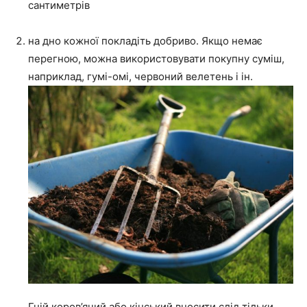
сантиметрів
на дно кожної покладіть добриво. Якщо немає
перегною, можна використовувати покупну суміш,
наприклад, гумі-омі, червоний велетень і ін.
Гній коров’ячий або кінський вносити слід тільки