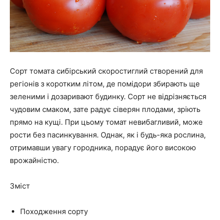
Сорт томата сибірський скоростиглий створений для
регіонів з коротким літом, де помідори збирають ще
зеленими і дозаривают будинку. Сорт не відрізняється
чудовим смаком, зате радує сіверян плодами, зріють
прямо на кущі. При цьому томат невибагливий, може
рости без пасинкування. Однак, як і будь-яка рослина,
отримавши увагу городника, порадує його високою
врожайністю.
Зміст
Походження сорту