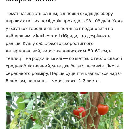
Томат називають раннім, від появи сходів до збору
перших стиглих помідорів проходить 98-108 днів. Хоча
у багатьох городників він починає плодоносити не
найпершим, є інші сорти і гібриди, що дозрівають
раніше. Кущ у сибірського скоростиглого
детермінантний, виростає невисоким-50-60 см, в
теплиці і на родючій землі — до метра. Стебло слабо і
среднеобліственний, зате дає багато пасинків. Листя
середнього розміру. Перше суцвіття з’являється над 6-
8 листом, наступні — через кожні 1-2 листа.