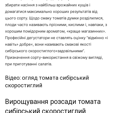
збирати насіння з найбільш врожайних кущів і
домагатися максимально хороших результатів від
цього сорту. Щодо смаку томатів думки розділилися,
плоди часто називають прісними, кислими і, навпаки, з
хорошим помідорним ароматом, «краще магазинних».
Професійні дегустатори не ставлять оцінку “відмінно «і
навіть» добре«, вони називають смакові якості
сибірського скоростиглого»задовільними”.
Призначення сорту-використання в свіжому вигляді,
при приготуванні салатів.
Відео: огляд томата сибірський
скоростиглий
Вирощування розсади томата
сибірський скоростиглий