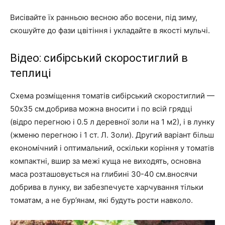
Висівайте їх ранньою весною або восени, під зиму,
скошуйте до фази цвітіння і укладайте в якості мульчі.
Відео: сибірський скоростиглий в
теплиці
Схема розміщення томатів сибірський скоростиглий —
50х35 см.добрива можна вносити і по всій грядці
(відро перегною і 0.5 л деревної золи на 1 м2), і в лунку
(жменю перегною і 1 ст. Л. Золи). Другий варіант більш
економічний і оптимальний, оскільки коріння у томатів
компактні, вшир за межі куща не виходять, основна
маса розташовується на глибині 30-40 см.вносячи
добрива в лунку, ви забезпечуєте харчування тільки
томатам, а не бур’янам, які будуть рости навколо.