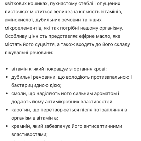
квіткових кошиках, пухнастому стеблі і опущених
листочках міститься величезна кількість вітамінів,
амінокислот, дубильних речовин та інших
мікроелементів, які так потрібні нашому організму.
Особливу цінність представляє ефірне масло, яке
містять його суцвіття, а також входять до його складу
лікувальні речовини:
вітамін к-який покращує згортання крові;
дубильні речовини, що володіють протизапальною і
бактерицидною дією;
смоли, що наділяють його сильним ароматом і
додають йому антимікробних властивостей;
каротин, що перетворюється після потрапляння в
організм в вітамін а;
кремній, який забезпечує його антисептичними
властивостями;