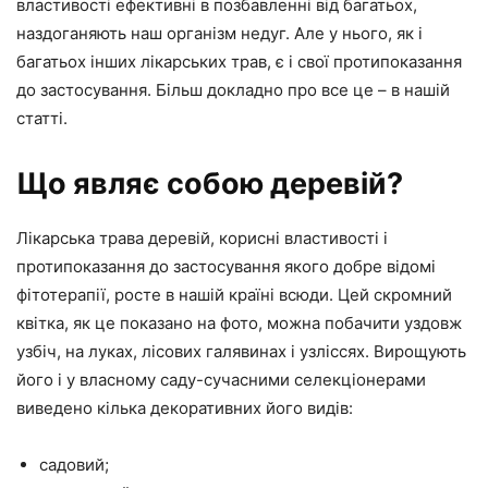
властивості ефективні в позбавленні від багатьох,
наздоганяють наш організм недуг. Але у нього, як і
багатьох інших лікарських трав, є і свої протипоказання
до застосування. Більш докладно про все це – в нашій
статті.
Що являє собою деревій?
Лікарська трава деревій, корисні властивості і
протипоказання до застосування якого добре відомі
фітотерапії, росте в нашій країні всюди. Цей скромний
квітка, як це показано на фото, можна побачити уздовж
узбіч, на луках, лісових галявинах і узліссях. Вирощують
його і у власному саду-сучасними селекціонерами
виведено кілька декоративних його видів:
садовий;