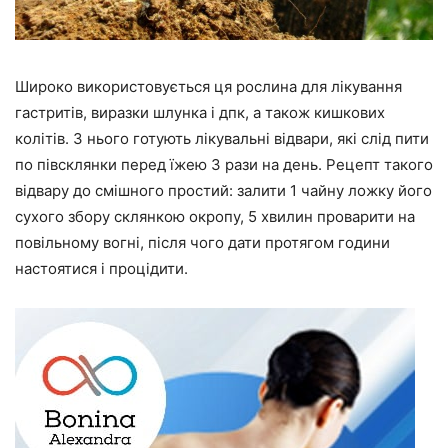
Широко використовується ця рослина для лікування
гастритів, виразки шлунка і дпк, а також кишкових
колітів. З нього готують лікувальні відвари, які слід пити
по півсклянки перед їжею 3 рази на день. Рецепт такого
відвару до смішного простий: залити 1 чайну ложку його
сухого збору склянкою окропу, 5 хвилин проварити на
повільному вогні, після чого дати протягом години
настоятися і процідити.