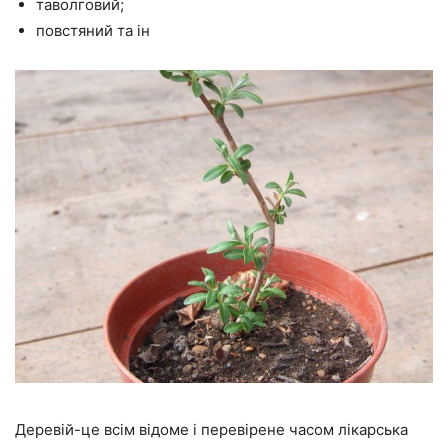
таволговий;
повстяний та ін
Деревій-це всім відоме і перевірене часом лікарська