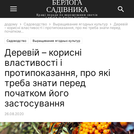
БЕРЛОГА
САДІВНИКА
Кращі поради по вирощуванню овочів
і квітів та багато цікавого
додому
Садоводство
Выращивание ягодных культур
Деревій
– корисні властивості і протипоказання, про які треба знати перед
початком...
Садоводство
Выращивание ягодных культур
Деревій – корисні
властивості і
протипоказання, про які
треба знати перед
початком його
застосування
26.08.2020