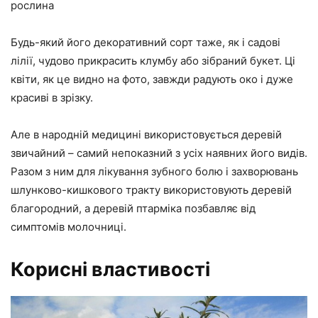
рослина
Будь-який його декоративний сорт таже, як і садові
лілії, чудово прикрасить клумбу або зібраний букет. Ці
квіти, як це видно на фото, завжди радують око і дуже
красиві в зрізку.
Але в народній медицині використовується деревій
звичайний – самий непоказний з усіх наявних його видів.
Разом з ним для лікування зубного болю і захворювань
шлунково-кишкового тракту використовують деревій
благородний, а деревій птарміка позбавляє від
симптомів молочниці.
Корисні властивості