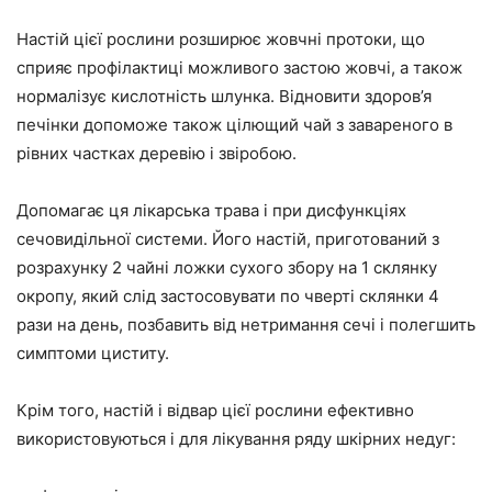
Настій цієї рослини розширює жовчні протоки, що
сприяє профілактиці можливого застою жовчі, а також
нормалізує кислотність шлунка. Відновити здоров’я
печінки допоможе також цілющий чай з завареного в
рівних частках деревію і звіробою.
Допомагає ця лікарська трава і при дисфункціях
сечовидільної системи. Його настій, приготований з
розрахунку 2 чайні ложки сухого збору на 1 склянку
окропу, який слід застосовувати по чверті склянки 4
рази на день, позбавить від нетримання сечі і полегшить
симптоми циститу.
Крім того, настій і відвар цієї рослини ефективно
використовуються і для лікування ряду шкірних недуг: