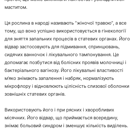
маститом.
Ця рослина в народі називають “жіночої травою”, а все
тому, що воно успішно використовується в гінекології
для зняття запальних процесів в статевих органах. Його
відвар застосовують для підмивання, спринцювань,
сидячих ванночок і лікувального тампонування. Це
допомагає позбутися від болісних проявів молочниці і
бактеріального вагінозу. Його лікувальні властивості
м’яко знімають запалення і набряк, нормалізують
мікрофлору і відновлюють цілісність слизової оболонки
зовнішніх статевих органів.
Використовують його і при рясних і хворобливих
місячних. Його відвар, що приймається всередину,
знімає больовий синдром і зменшує кількість виділень.