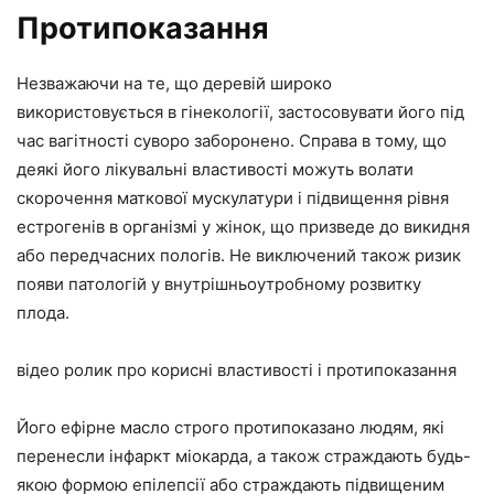
Протипоказання
Незважаючи на те, що деревій широко
використовується в гінекології, застосовувати його під
час вагітності суворо заборонено. Справа в тому, що
деякі його лікувальні властивості можуть волати
скорочення маткової мускулатури і підвищення рівня
естрогенів в організмі у жінок, що призведе до викидня
або передчасних пологів. Не виключений також ризик
появи патологій у внутрішньоутробному розвитку
плода.
відео ролик про корисні властивості і протипоказання
Його ефірне масло строго протипоказано людям, які
перенесли інфаркт міокарда, а також страждають будь-
якою формою епілепсії або страждають підвищеним