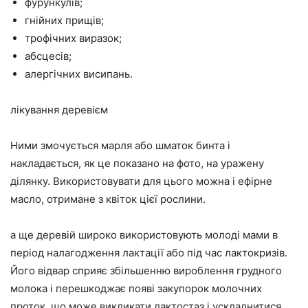
фурункулів;
гнійних прищів;
трофічних виразок;
абсцесів;
алергічних висипань.
лікування деревієм
Ними змочується марля або шматок бинта і
накладається, як це показано на фото, на уражену
ділянку. Використовувати для цього можна і ефірне
масло, отримане з квіток цієї рослини.
а ще деревій широко використовують молоді мами в
період налагодження лактації або під час лактокризів.
Його відвар сприяє збільшенню вироблення грудного
молока і перешкоджає появі закупорок молочних
проток, що може викликати лактостаз і ускладнитися