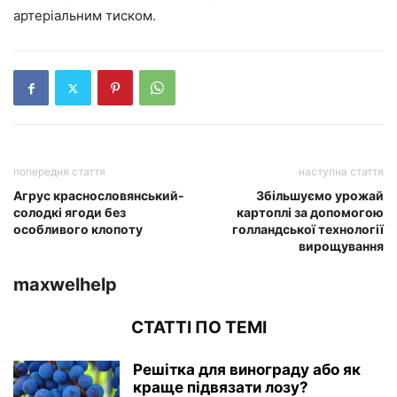
артеріальним тиском.
попередня стаття
наступна стаття
Агрус краснословянський-
Збільшуємо урожай
солодкі ягоди без
картоплі за допомогою
особливого клопоту
голландської технології
вирощування
maxwelhelp
СТАТТІ ПО ТЕМІ
Решітка для винограду або як
краще підвязати лозу?