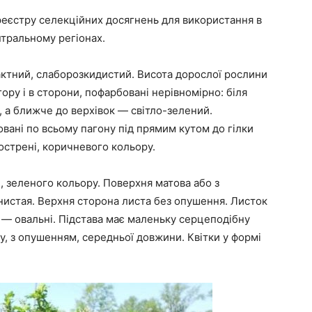
реєстру селекційних досягнень для використання в
нтральному регіонах.
актний, слаборозкидистий. Висота дорослої рослини
гору і в сторони, пофарбовані нерівномірно: біля
, а ближче до верхівок — світло-зелений.
вані по всьому пагону під прямим кутом до гілки
агострені, коричневого кольору.
, зеленого кольору. Поверхня матова або з
истая. Верхня сторона листа без опушення. Листок
і — овальні. Підстава має маленьку серцеподібну
у, з опушенням, середньої довжини. Квітки у формі