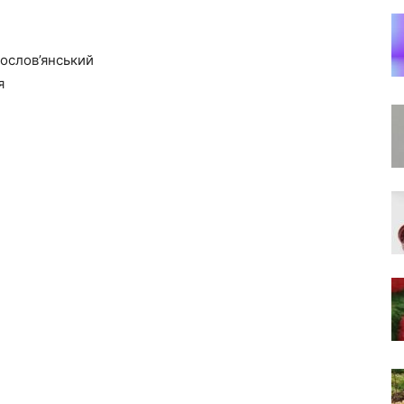
нослов’янський
я