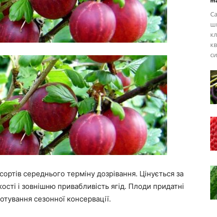
ma
Са
ши
кл
кв
с
сортів середнього терміну дозрівання. Цінується за
кості і зовнішню привабливість ягід. Плоди придатні
готування сезонної консервації.