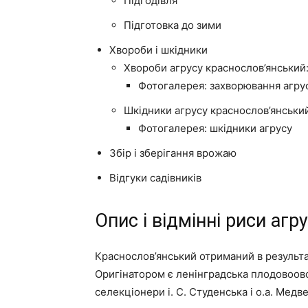
Підгодівля
Підготовка до зими
Хвороби і шкідники
Хвороби агрусу краснослов’янський:
Фотогалерея: захворювання агру
Шкідники агрусу краснослов’янський
Фотогалерея: шкідники агрусу
Збір і зберігання врожаю
Відгуки садівників
Опис і відмінні риси аг
Краснослов’янський отриманий в результат
Оригінатором є ленінградська плодовоово
селекціонери і. С. Студенська і о.а. Медв