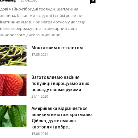
xwelhelp
-
26.04.2020
0
дові чайно-гібридні троянди, щеплені на
пшина, більш життєздатні і стійкі до зміни
іматичних умов. При неграмотному догляді
ітник перероджується в шикарний сад з
ильнорослого дикого шипшини.
Монтажним пістолетом.
17.05.2021
Заготовляємо насіння
полуниці і вирощуємо з них
розсаду своїми руками
21.11.2020
Американка відрізняється
великим вмістом крохмалю.
Дійсно, дуже смачна
картопля і добре...
15.06.2019