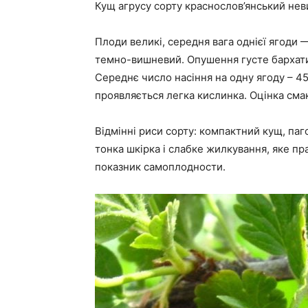
Кущ агрусу сорту краснослов’янський не
Плоди великі, середня вага однієї ягоди —
темно-вишневий. Опушення густе бархатис
Середнє число насіння на одну ягоду – 45 
проявляється легка кислинка. Оцінка смако
Відмінні риси сорту: компактний кущ, па
тонка шкірка і слабке жилкування, яке пр
показник самоплодности.