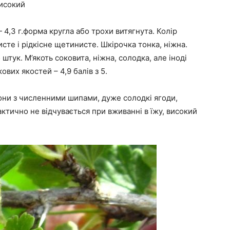
високий
 4,3 г.форма кругла або трохи витягнута. Колір
те і рідкісне щетинисте. Шкірочка тонка, ніжна.
штук. М’якоть соковита, ніжна, солодка, але іноді
вих якостей – 4,9 балів з 5.
гони з численними шипами, дуже солодкі ягоди,
актично не відчувається при вживанні в їжу, високий