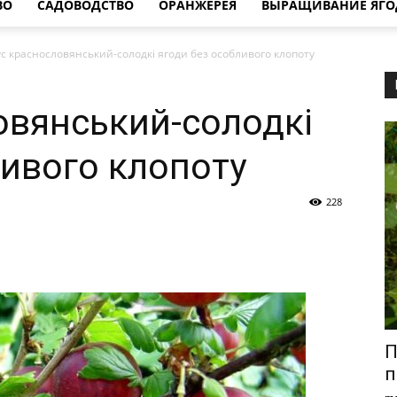
ВО
САДОВОДСТВО
ОРАНЖЕРЕЯ
ВЫРАЩИВАНИЕ ЯГО
ус краснословянський-солодкі ягоди без особливого клопоту
овянський-солодкі
ливого клопоту
228
П
п