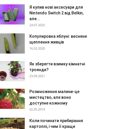
Я купив нові аксесуари для
Nintendo Switch 2 від Belkin,
але...
24.07.2025
Копулировка яблуні: весняне
щеплення живців
16.02.2020
Як зберегти взимку кімнатні
троянди?
23.09.2021
Розмноження малини-це
мистецтво, але воно
доступне кожному
02.05.2019
Коли починати прибирання
картоплі, і чим її краще