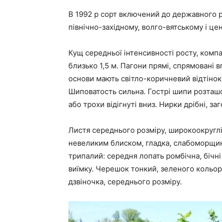
В 1992 р сорт включений до державного 
північно-західному, волго-вятському і це
Кущ середньої інтенсивності росту, комп
близько 1,5 м. Пагони прямі, спрямовані в
основи мають світло-коричневий відтінок
Шиповатость сильна. Гострі шипи розташо
або трохи відігнуті вниз. Нирки дрібні, з
Листя середнього розміру, широкоокруглі
невеликим блиском, гладка, слабоморщин
трипалий: середня лопать ромбічна, бічн
виїмку. Черешок тонкий, зеленого кольор
дзвіночка, середнього розміру.