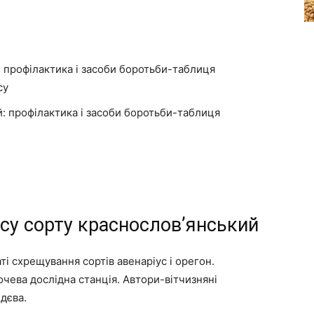
 профілактика і засоби боротьби-таблиця
су
: профілактика і засоби боротьби-таблиця
русу сорту краснослов’янський
і схрещування сортів авенаріус і орегон.
чева дослідна станція. Автори-вітчизняні
едєва.