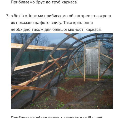
Прибиваємо брус до труб каркаса
з боків стінок ми прибиваємо обзол хрест-навхрест
як показано на фото внизу. Таке кріплення
необхідно також для більшої міцності каркаса.
Прибиваємо обзол хрест-навхрест для більшої