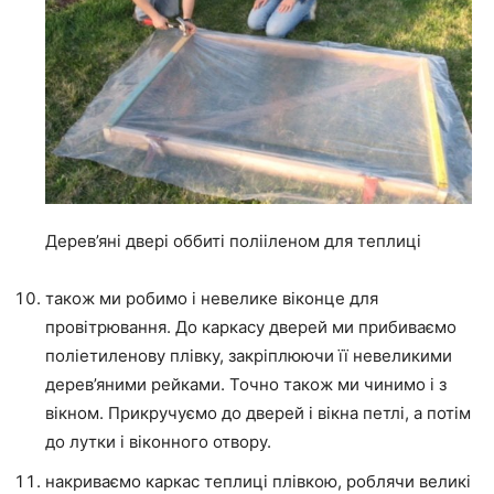
Дерев’яні двері оббиті полііленом для теплиці
також ми робимо і невелике віконце для
провітрювання. До каркасу дверей ми прибиваємо
поліетиленову плівку, закріплюючи її невеликими
дерев’яними рейками. Точно також ми чинимо і з
вікном. Прикручуємо до дверей і вікна петлі, а потім
до лутки і віконного отвору.
накриваємо каркас теплиці плівкою, роблячи великі