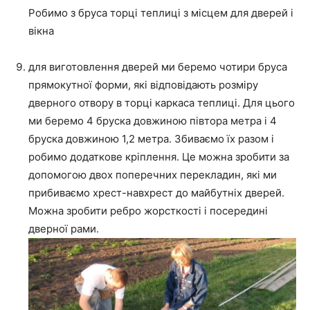
Робимо з бруса торці теплиці з місцем для дверей і
вікна
для виготовлення дверей ми беремо чотири бруса
прямокутної форми, які відповідають розміру
дверного отвору в торці каркаса теплиці. Для цього
ми беремо 4 бруска довжиною півтора метра і 4
бруска довжиною 1,2 метра. Збиваємо їх разом і
робимо додаткове кріплення. Це можна зробити за
допомогою двох поперечних перекладин, які ми
прибиваємо хрест-навхрест до майбутніх дверей.
Можна зробити ребро жорсткості і посередині
дверної рами.