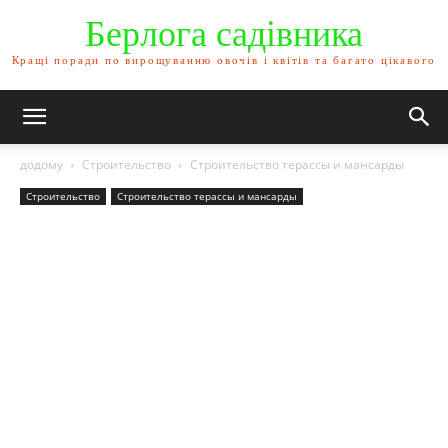
Берлога садівника
Кращі поради по вирощуванню овочів і квітів та багато цікавого
додому
Строительство
Строительство терассы и мансарды
Строительство
Строительство терассы и мансарды