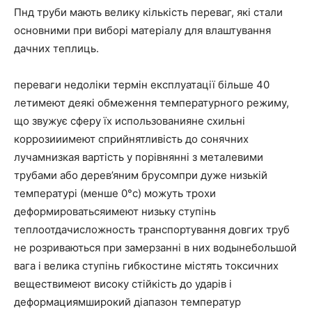
Пнд труби мають велику кількість переваг, які стали
основними при виборі матеріалу для влаштування
дачних теплиць.
переваги недоліки термін експлуатації більше 40
летимеют деякі обмеження температурного режиму,
що звужує сферу їх использованияне схильні
коррозииимеют сприйнятливість до сонячних
лучамнизкая вартість у порівнянні з металевими
трубами або дерев’яним брусомпри дуже низькій
температурі (менше 0°с) можуть трохи
деформироватьсяимеют низьку ступінь
теплоотдачисложность транспортування довгих труб
не розриваються при замерзанні в них водынебольшой
вага і велика ступінь гибкостине містять токсичних
веществимеют високу стійкість до ударів і
деформациямширокий діапазон температур