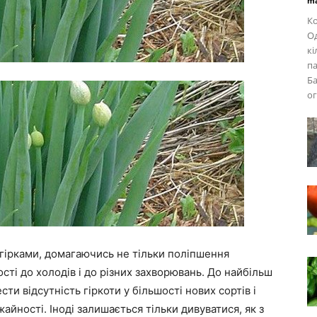
ma
Ко
Од
кі
па
Б
ог
гірками, домагаючись не тільки поліпшення
сті до холодів і до різних захворювань. До найбільш
и відсутність гіркоти у більшості нових сортів і
айності. Іноді залишається тільки дивуватися, як з