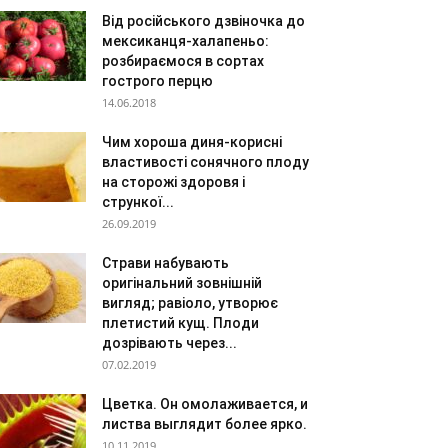
Від російського дзвіночка до
мексиканця-халапеньо:
розбираємося в сортах
гострого перцю
14.06.2018
Чим хороша диня-корисні
властивості сонячного плоду
на сторожі здоровя і
стрункої...
26.09.2019
Страви набувають
оригінальний зовнішній
вигляд; равіоло, утворює
плетистий кущ. Плоди
дозрівають через...
07.02.2019
Цветка. Он омолаживается, и
листва выглядит более ярко.
10.11.2019