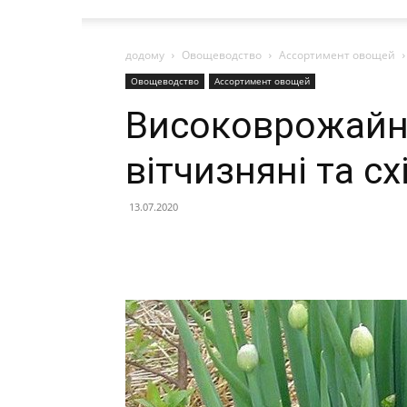
додому
Овощеводство
Ассортимент овощей
Овощеводство
Ассортимент овощей
Високоврожайні 
вітчизняні та сх
13.07.2020