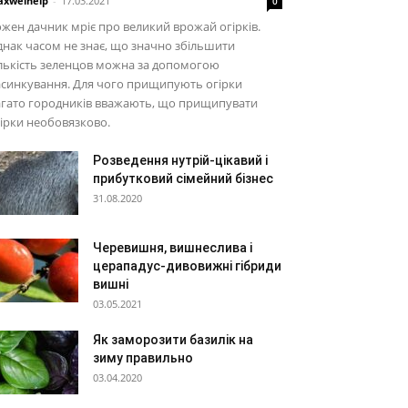
xwelhelp
-
17.03.2021
0
жен дачник мріє про великий врожай огірків.
нак часом не знає, що значно збільшити
лькість зеленцов можна за допомогою
синкування. Для чого прищипують огірки
агато городників вважають, що прищипувати
ірки необовязково.
Розведення нутрій-цікавий і
прибутковий сімейний бізнес
31.08.2020
Черевишня, вишнеслива і
церападус-дивовижні гібриди
вишні
03.05.2021
Як заморозити базилік на
зиму правильно
03.04.2020