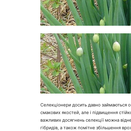
Селекціонери досить давно займаються о
смакових якостей, але і підвищення стійко
важливих досягнень селекції можна віднест
гібридів, а також помітне збільшення врож