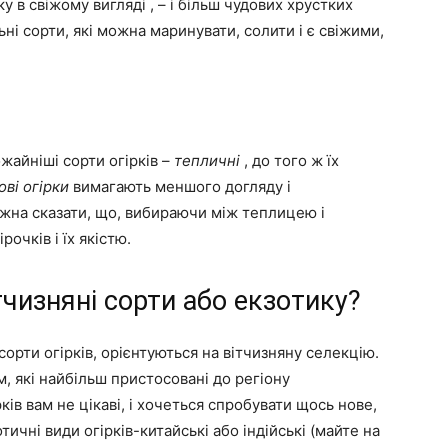
у в свіжому вигляді , – і більш чудових хрустких
льні сорти, які можна маринувати, солити і є свіжими,
айніші сорти огірків –
тепличні
, до того ж їх
ові огірки
вимагають меншого догляду і
жна сказати, що, вибираючи між теплицею і
рочків і їх якістю.
тчизняні сорти або екзотику?
рти огірків, орієнтуються на вітчизняну селекцію.
м, які найбільш пристосовані до регіону
ів вам не цікаві, і хочеться спробувати щось нове,
тичні види огірків-китайські або індійські (майте на