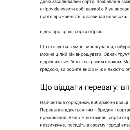
деякі засолювальні сорти, позбавлені смак
огірочків уявити собі важко! є й універса
проте врожайність їх зазвичай невисока.
відео про кращі сорти огірків
Що стосується умов вирощування, найурож
можна цілий рік вирощувати. Однак
грунт
відрізняються більш яскравим смаком. Мо
грядкою, ви робите вибір між кількістю огі
Що віддати перевагу: ві
Найчастіше городники, вибираючи кращі со
Перевага віддається тим гібридам і сорта
проживання. Якщо ж вітчизняні сорти огірк
незвичайне, посадіть в своєму городі екзо