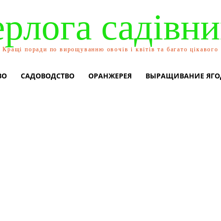
ерлога садівни
Кращі поради по вирощуванню овочів і квітів та багато цікавого
ВО
САДОВОДСТВО
ОРАНЖЕРЕЯ
ВЫРАЩИВАНИЕ ЯГО