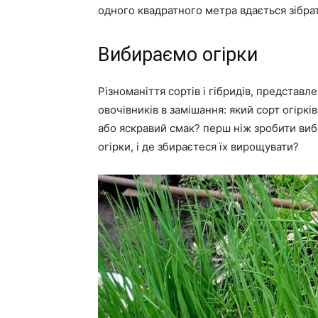
одного квадратного метра вдається зібрат
Вибираємо огірки
Різноманіття сортів і гібридів, представл
овочівників в замішання: який сорт огіркі
або яскравий смак? перш ніж зробити вибі
огірки, і де збираєтеся їх вирощувати?