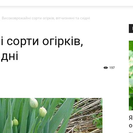
Високоврожайні сорти огірків, вітчизняні та східні
сорти огірків,
ідні
197
Я
о