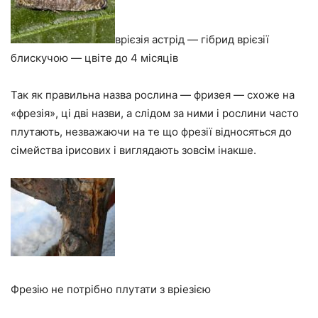
врієзія астрід — гібрид врієзії
блискучою — цвіте до 4 місяців
Так як правильна назва рослина — фризея — схоже на
«фрезія», ці дві назви, а слідом за ними і рослини часто
плутають, незважаючи на те що фрезії відносяться до
сімейства ірисових і виглядають зовсім інакше.
Фрезію не потрібно плутати з вріезією