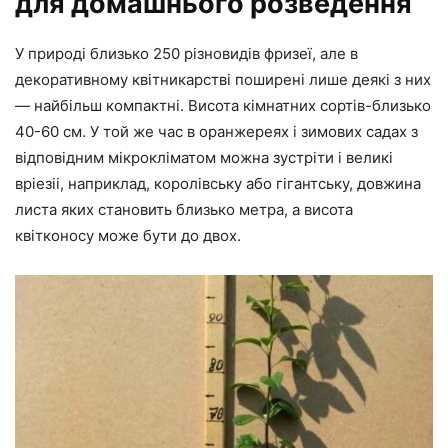
для домашнього розведення
У природі близько 250 різновидів фризеї, але в
декоративному квітникарстві поширені лише деякі з них
— найбільш компактні. Висота кімнатних сортів-близько
40-60 см. У той же час в оранжереях і зимових садах з
відповідним мікрокліматом можна зустріти і великі
вріезіі, наприклад, королівську або гігантську, довжина
листа яких становить близько метра, а висота
квітконосу може бути до двох.