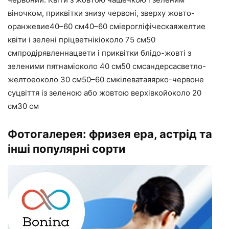
віночком, приквітки знизу червоні, зверху жовто-
оранжевие40–60 см40–60 сміерогліфіческаяжелтие
квіти і зелені пріцветнікіоколо 75 см50
смпродірявленнацвети і приквітки блідо-жовті з
зеленими пятнаміоколо 40 см50 смсандерсасветло-
желтоеоколо 30 см50–60 смкілеватаяярко-червоне
суцвіття із зеленою або жовтою верхівкойоколо 20
см30 см
Фотогалерея: фризея ера, астрід та
інші популярні сорти