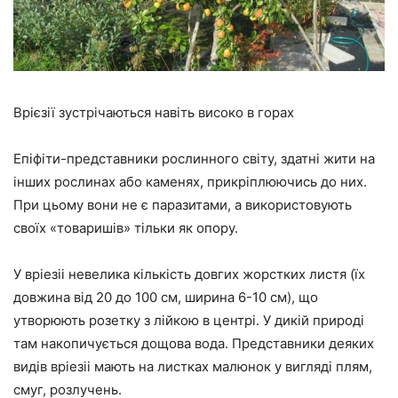
Врієзії зустрічаються навіть високо в горах
Епіфіти-представники рослинного світу, здатні жити на
інших рослинах або каменях, прикріплюючись до них.
При цьому вони не є паразитами, а використовують
своїх «товаришів» тільки як опору.
У вріезіі невелика кількість довгих жорстких листя (їх
довжина від 20 до 100 см, ширина 6-10 см), що
утворюють розетку з лійкою в центрі. У дикій природі
там накопичується дощова вода. Представники деяких
видів вріезіі мають на листках малюнок у вигляді плям,
смуг, розлучень.