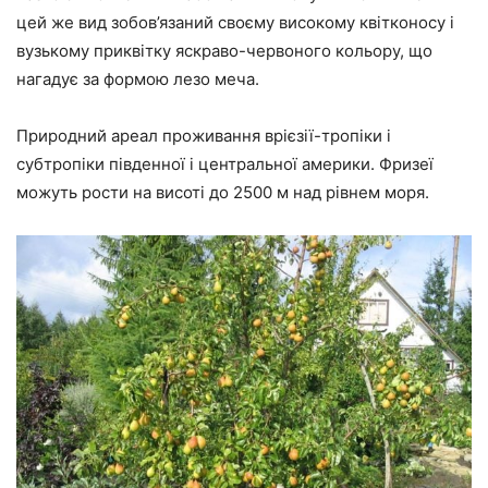
цей же вид зобов’язаний своєму високому квітконосу і
вузькому приквітку яскраво-червоного кольору, що
нагадує за формою лезо меча.
Природний ареал проживання врієзії-тропіки і
субтропіки південної і центральної америки. Фризеї
можуть рости на висоті до 2500 м над рівнем моря.