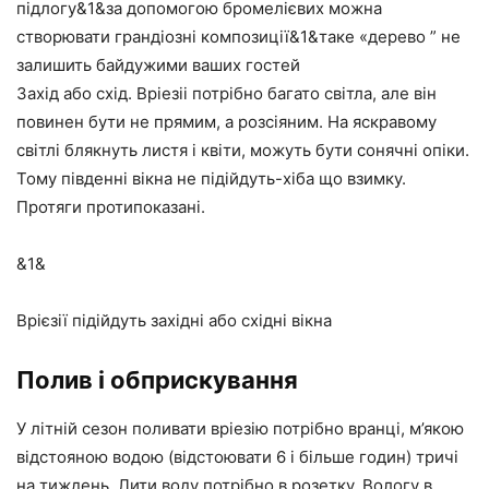
підлогу&1&за допомогою бромелієвих можна
створювати грандіозні композиції&1&таке «дерево ” не
залишить байдужими ваших гостей
Захід або схід. Вріезіі потрібно багато світла, але він
повинен бути не прямим, а розсіяним. На яскравому
світлі блякнуть листя і квіти, можуть бути сонячні опіки.
Тому південні вікна не підійдуть-хіба що взимку.
Протяги протипоказані.
&1&
Врієзії підійдуть західні або східні вікна
Полив і обприскування
У літній сезон поливати вріезію потрібно вранці, м’якою
відстояною водою (відстоювати 6 і більше годин) тричі
на тиждень. Лити воду потрібно в розетку. Вологу в