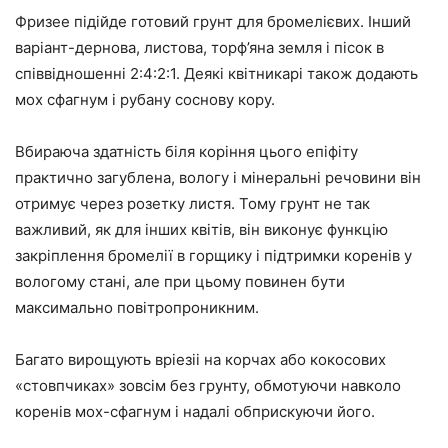
Фризее підійде готовий грунт для бромелієвих. Інший
варіант-дернова, листова, торф’яна земля і пісок в
співвідношенні 2:4:2:1. Деякі квітникарі також додають
мох сфагнум і рубану соснову кору.
Вбираюча здатність біля коріння цього епіфіту
практично загублена, вологу і мінеральні речовини він
отримує через розетку листя. Тому грунт не так
важливий, як для інших квітів, він виконує функцію
закріплення бромелії в горщику і підтримки коренів у
вологому стані, але при цьому повинен бути
максимально повітропроникним.
Багато вирощують вріезіі на корчах або кокосових
«стовпчиках» зовсім без грунту, обмотуючи навколо
коренів мох-сфагнум і надалі обприскуючи його.