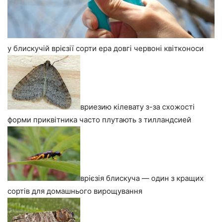
у блискучій врієзії сорти ера довгі червоні квітконоси
вриезию кілевату з-за схожості
форми приквітника часто плутають з тилландсией
врієзія блискуча — один з кращих
сортів для домашнього вирощування