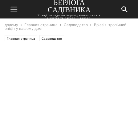
БЕРЛОГА
САДІВНИКА
Кращі поради по вирощуванню овочів
і квітів та багато цікавого
додому
Главная страница
Садоводство
Вріезія-тропічний
епіфіт у вашому домі
Главная страница
Садоводство