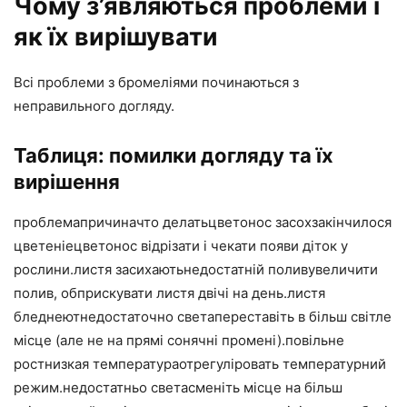
Чому з’являються проблеми і
як їх вирішувати
Всі проблеми з бромеліями починаються з
неправильного догляду.
Таблиця: помилки догляду та їх
вирішення
проблемапричиначто делатьцветонос засохзакінчилося
цветеніецветонос відрізати і чекати появи діток у
рослини.листя засихаютьнедостатній поливувеличити
полив, обприскувати листя двічі на день.листя
бледнеютнедостаточно светапереставіть в більш світле
місце (але не на прямі сонячні промені).повільне
ростнизкая температураотрегуліровать температурний
режим.недостатньо светасменіть місце на більш