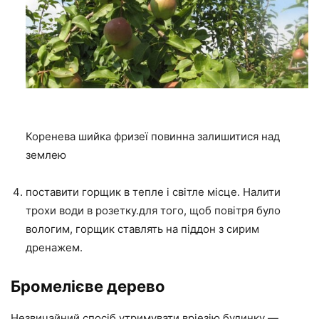
Коренева шийка фризеї повинна залишитися над
землею
поставити горщик в тепле і світле місце. Налити
трохи води в розетку.для того, щоб повітря було
вологим, горщик ставлять на піддон з сирим
дренажем.
Бромелієве дерево
Незвичайний спосіб утримувати вріезію будинку —