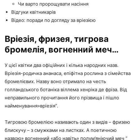
Чи варто пророщувати насіння
Відгуки квітникарів
Відео: поради по догляду за вріезією
Вріезія, фризея, тигрова
бромелія, вогненний меч…
У цієї квітки два офіційних і кілька народних назв.
Вріезія-родичка ананаса, епіфітна рослина з сімейства
бромелієвих. Назву воно отримало на честь
голландського ботаніка віллема хенріка де фріза. Від
неправильного прочитання його прізвища і пішло
найменування»вріезія”.
Тигровою бромелією називають один з видів – фризею
блискучу – з смужками на листках. А поетичною
назвою» вогненний «або навіть» полум’яніючий меч ”