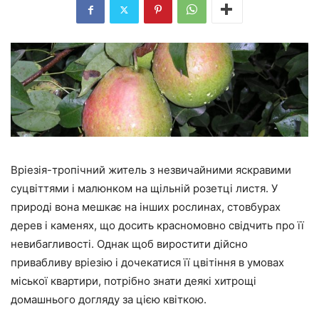
Вріезія-тропічний житель з незвичайними яскравими
суцвіттями і малюнком на щільній розетці листя. У
природі вона мешкає на інших рослинах, стовбурах
дерев і каменях, що досить красномовно свідчить про її
невибагливості. Однак щоб виростити дійсно
привабливу вріезію і дочекатися її цвітіння в умовах
міської квартири, потрібно знати деякі хитрощі
домашнього догляду за цією квіткою.