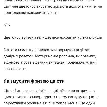
роль. Якщо не планується отримання насіння, після
цвітіння цветонос акуратно зрізають якомога нижче, не
пошкодивши навколишні листя.
&1&
Цветонос вриезии залишається яскравим кілька місяців
З цього моменту починається формування діток-
дочірніх розеток. Материнське рослина, як правило,
відмирає, проте в деяких випадках продовжує жити і
навіть цвісти.
Як змусити фризею цвісти
Що робити, якщо вріезія не цвіте? головна причина
цього-низька температура. В цьому випадку потрібно
переставити рослина в більш тепле місце. Ще один