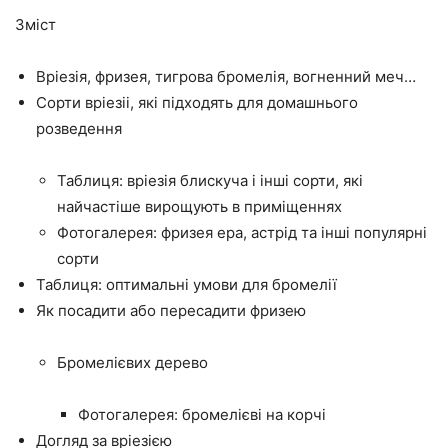
Зміст
Вріезія, фризея, тигрова бромелія, вогненний меч…
Сорти вріезіі, які підходять для домашнього
розведення
Таблиця: вріезія блискуча і інші сорти, які
найчастіше вирощують в приміщеннях
Фотогалерея: фризея ера, астрід та інші популярні
сорти
Таблиця: оптимальні умови для бромелії
Як посадити або пересадити фризею
Бромелієвих дерево
Фотогалерея: бромелієві на корчі
Догляд за вріезією