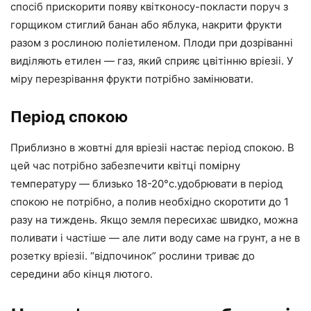
спосіб прискорити появу квітконосу-покласти поруч з
горщиком стиглий банан або яблука, накрити фрукти
разом з рослиною поліетиленом. Плоди при дозріванні
виділяють етилен — газ, який сприяє цвітінню вріезіі. У
міру перезрівання фрукти потрібно замінювати.
Період спокою
Приблизно в жовтні для вріезіі настає період спокою. В
цей час потрібно забезпечити квітці помірну
температуру — близько 18-20°с.удобрювати в період
спокою не потрібно, а полив необхідно скоротити до 1
разу на тиждень. Якщо земля пересихає швидко, можна
поливати і частіше — але лити воду саме на грунт, а не в
розетку вріезіі. “відпочинок” рослини триває до
середини або кінця лютого.