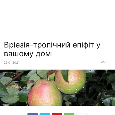
Вріезія-тропічний епіфіт у
вашому домі
156
26.01.2021