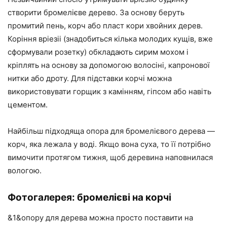
створити бромелієве дерево. За основу беруть
промитий пень, корч або пласт кори хвойних дерев.
Коріння вріезіі (знадобиться кілька молодих кущів, вже
сформували розетку) обкладають сирим мохом і
кріплять на основу за допомогою волосіні, капронової
нитки або дроту. Для підставки корчі можна
використовувати горщик з камінням, гіпсом або навіть
цементом.
Найбільш підходяща опора для бромелієвого дерева —
корч, яка лежала у воді. Якщо вона суха, то її потрібно
вимочити протягом тижня, щоб деревина наповнилася
вологою.
Фотогалерея: бромелієві на корчі
&1&опору для дерева можна просто поставити на