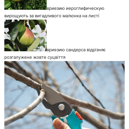
вриезию иероглифическую
вирощують за вигадливого малюнка на листі
вриезию сандерса відрізняє
розгалужене жовте суцвіття