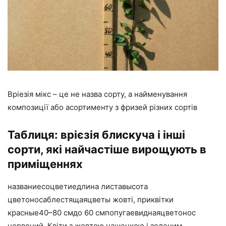
Вріезія мікс – це не назва сорту, а найменування
композиції або асортименту з фризей різних сортів
Таблиця: врієзія блискуча і інші
сорти, які найчастіше вирощують в
приміщеннях
названиесоцветиедлина листавысота
цветоносаблестящаяцветы жовті, приквітки
красные40–80 смдо 60 смпопугаевиднаяцветонос
червоний. Квіти з жовтою чашечкою і зеленим