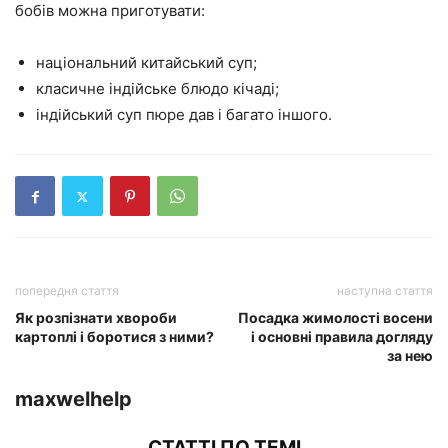
бобів можна приготувати:
національний китайський суп;
класичне індійське блюдо кічаді;
індійський суп пюре дав і багато іншого.
попередня стаття
наступна стаття
Як розпізнати хвороби
Посадка жимолості восени
картоплі і боротися з ними?
і основні правила догляду
за нею
maxwelhelp
СТАТТІ ПО ТЕМІ