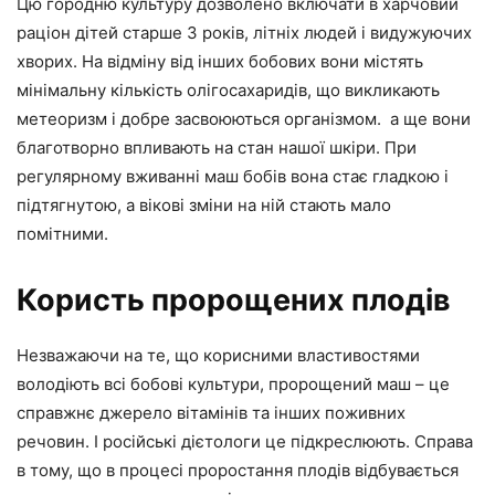
Цю городню культуру дозволено включати в харчовий
раціон дітей старше 3 років, літніх людей і видужуючих
хворих. На відміну від інших бобових вони містять
мінімальну кількість олігосахаридів, що викликають
метеоризм і добре засвоюються організмом. а ще вони
благотворно впливають на стан нашої шкіри. При
регулярному вживанні маш бобів вона стає гладкою і
підтягнутою, а вікові зміни на ній стають мало
помітними.
Користь пророщених плодів
Незважаючи на те, що корисними властивостями
володіють всі бобові культури, пророщений маш – це
справжнє джерело вітамінів та інших поживних
речовин. І російські дієтологи це підкреслюють. Справа
в тому, що в процесі проростання плодів відбувається