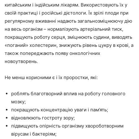
китайським і індійським лікарям. Використовують їх у
своїй практиці і російські дієтологи. Їх зрілі плоди при
регулярному вживанні надають загальнозміцнюючу дію
на весь організм – нормалізують артеріальний тиск,
покращують роботу серця, зміцнюють судини, виводять
«поганий» холестерин, знижують рівень цукру в крові, а
також попереджають появу онкологічних
новоутворень.
Не менш корисними є і їх проростки, які:
роблять благотворний вплив на роботу головного
мозку;
покращують концентрацію уваги і пам’ять;
відновлюють гостроту зору;
підвищують опірність організму хвороботворним
вірусам і бактеріям;