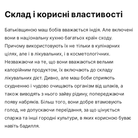
Склад і корисні властивості
Батьківщиною маш бобів вважається індія. Але включені
вони в національну кухню багатьох країн сходу.
Причому використовують їх не тільки в кулінарних
цілях, але і в лікувальних, і в косметологічних.
Незважаючи на те, що вони вважаються вельми
калорійним продуктом, їх включають до складу
лікувальних дієт. Дивно, але маш боби сприяють
схудненню і чудово очищають організм від шлаків, а
також виводять з нього зайву рідину, попереджаючи
появу набряків. Більш того, вони добре втамовують
голод, не допускаючи переїдання, за що цінується
спаржа та інші городні культури, в яких корисною буває
навіть бадилля.