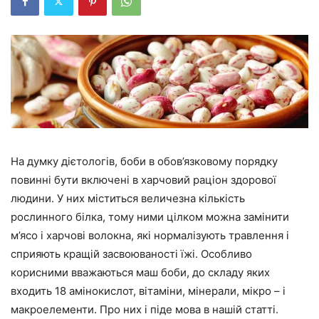
На думку дієтологів, боби в обов’язковому порядку
повинні бути включені в харчовий раціон здорової
людини. У них міститься величезна кількість
рослинного білка, тому ними цілком можна замінити
м’ясо і харчові волокна, які нормалізують травлення і
сприяють кращій засвоюваності їжі. Особливо
корисними вважаються маш боби, до складу яких
входить 18 амінокислот, вітаміни, мінерали, мікро – і
макроелементи. Про них і піде мова в нашій статті.