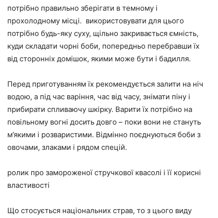
потрібно правильно зберігати в темному і
прохолодному місці. використовувати для цього
потрібно будь-яку суху, щільно закривається ємність,
куди складати чорні боби, попередньо перебравши їх
від сторонніх домішок, якими може бути і бадилля.
Перед приготуванням їх рекомендується залити на ніч
водою, а під час варіння, час від часу, знімати піну і
прибирати спливаючу шкірку. Варити їх потрібно на
повільному вогні досить довго – поки вони не стануть
м’якими і розваристими. Відмінно поєднуються боби з
овочами, злаками і рядом спецій.
ролик про замороженої стручкової квасолі і її корисні
властивості
Що стосується національних страв, то з цього виду