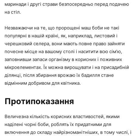
маринади і другі страви безпосередньо перед подачею
на стіл.
Незважаючи на те, що пророщені маш боби не такі
популярні в нашій країні, як, наприклад, листовий і
черешковий селера, вони мають повне право зайняти
почесне місце на вашому столі і наситити всю сім’ю,
заповнивши запаси організму в корисних і поживних
мікроелементах. Їх можна вирощувати і на присадибній
ділянці, після збирання врожаю їх бадилля стане
відмінним добривом для квітника.
Протипоказання
Величезна кількість корисних властивостей, якими
наділені чорні боби, роблять їх придатними для
включення до складу найрізноманітніших, в тому числі, і