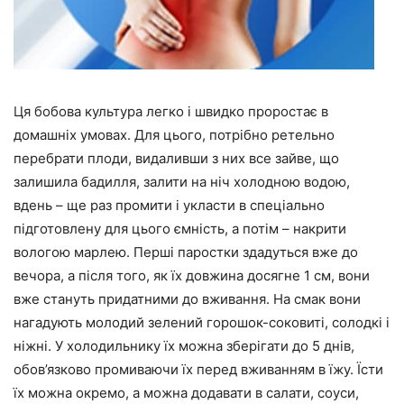
Ця бобова культура легко і швидко проростає в
домашніх умовах. Для цього, потрібно ретельно
перебрати плоди, видаливши з них все зайве, що
залишила бадилля, залити на ніч холодною водою,
вдень – ще раз промити і укласти в спеціально
підготовлену для цього ємність, а потім – накрити
вологою марлею. Перші паростки здадуться вже до
вечора, а після того, як їх довжина досягне 1 см, вони
вже стануть придатними до вживання. На смак вони
нагадують молодий зелений горошок-соковиті, солодкі і
ніжні. У холодильнику їх можна зберігати до 5 днів,
обов’язково промиваючи їх перед вживанням в їжу. Їсти
їх можна окремо, а можна додавати в салати, соуси,