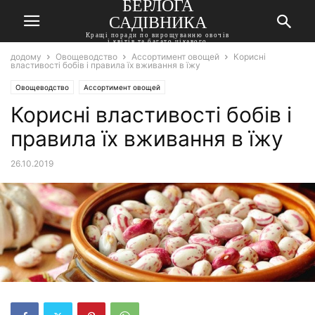
БЕРЛОГА
САДІВНИКА
Кращі поради по вирощуванню овочів
і квітів та багато цікавого
додому
Овощеводство
Ассортимент овощей
Корисні
властивості бобів і правила їх вживання в їжу
Овощеводство
Ассортимент овощей
Корисні властивості бобів і
правила їх вживання в їжу
26.10.2019