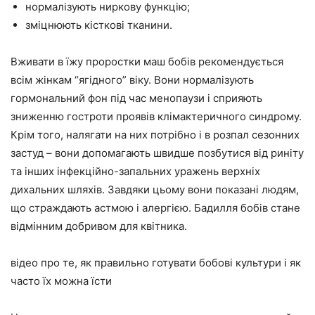
нормалізують ниркову функцію;
зміцнюють кісткові тканини.
Вживати в їжу проростки маш бобів рекомендується
всім жінкам “ягідного” віку. Вони нормалізують
гормональний фон під час менопаузи і сприяють
зниженню гостроти проявів клімактеричного синдрому.
Крім того, налягати на них потрібно і в розпал сезонних
застуд – вони допомагають швидше позбутися від риніту
та інших інфекційно-запальних уражень верхніх
дихальних шляхів. Завдяки цьому вони показані людям,
що страждають астмою і алергією. Бадилля бобів стане
відмінним добривом для квітника.
відео про те, як правильно готувати бобові культури і як
часто їх можна їсти