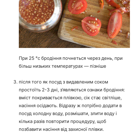
При 25 °c бродіння почнеться через день, при
більш низьких температурах — пізніше
після того як посуд з видавленим соком
простоїть 2-3 дні, з’являються ознаки бродіння:
вміст покривається плівкою, сік стає світліше,
насіння осідають. Відразу ж потрібно додати в
посуд холодну воду, розмішати, злити воду і
кілька разів повторити процедуру, щоб
позбавити насіння від захисної плівки.