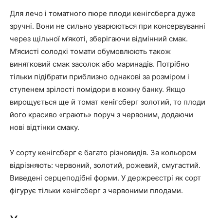
Для лечо і томатного пюре плоди кенігсберга дуже
зручні. Вони не сильно уварюються при консервуванні
через щільної м’якоті, зберігаючи відмінний смак.
М’ясисті солодкі томати обумовлюють також
винятковий смак засолок або маринадів. Потрібно
тільки підібрати приблизно однакові за розміром і
ступенем зрілості помідори в кожну банку. Якщо
вирощується ще й томат кенігсберг золотий, то плоди
його красиво «грають» поруч з червоним, додаючи
нові відтінки смаку.
У сорту кенігсберг є багато різновидів. За кольором
відрізняють: червоний, золотий, рожевий, смугастий.
Виведені серцеподібні форми. У держреєстрі як сорт
фігурує тільки кенігсберг з червоними плодами.