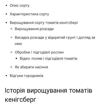
Опис сорту
Характеристика сорту
Вирощування сорту томатів кенігсберг
Вирощування розсади
Висадка розсади у відкритий грунт і догляд за
нею
Обробки і підгодівлі рослин
Відео: полив і підгодівля томатів
Як збирати насіння
Відгуки городників
Історія вирощування томатів
кенігсберг