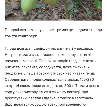
Плодоніжка з зчленуванням тримає циліндричні плоди
томата кенігсберг
Плоди довгасті, циліндричні, витягнуті у верхівки.
Незрілі томати світло-зеленого кольору, а стиглі
насичено-червоні. Поверхня плодів гладка. М’якоть
м’ясиста, соковита, солодкувата, дуже смачна. У
плодах не більше трьох-чотирьох насіннєвих гнізд.
Середня вага плодів коливається в межах 155-230
г.окремі екземпляри доходять до 300 г. Томати цього
сорту використовуються в свіжому вигляді, при
приготуванні салатів і підлив, а також в заготовках.
Відрізняються хорошою транспортабельністю і