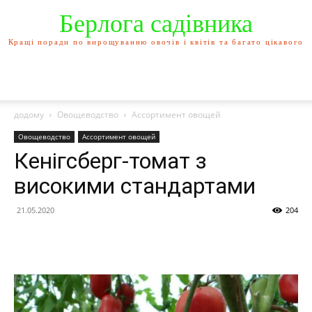
Берлога садівника
Кращі поради по вирощуванню овочів і квітів та багато цікавого
додому
Овощеводство
Ассортимент овощей
Овощеводство
Ассортимент овощей
Кенігсберг-томат з
високими стандартами
21.05.2020
204