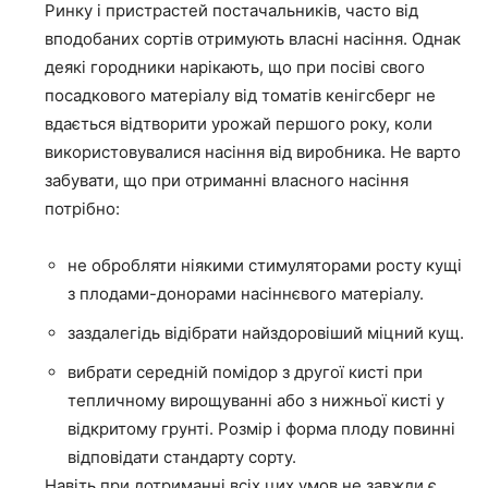
Ринку і пристрастей постачальників, часто від
вподобаних сортів отримують власні насіння. Однак
деякі городники нарікають, що при посіві свого
посадкового матеріалу від томатів кенігсберг не
вдається відтворити урожай першого року, коли
використовувалися насіння від виробника. Не варто
забувати, що при отриманні власного насіння
потрібно:
не обробляти ніякими стимуляторами росту кущі
з плодами-донорами насіннєвого матеріалу.
заздалегідь відібрати найздоровіший міцний кущ.
вибрати середній помідор з другої кисті при
тепличному вирощуванні або з нижньої кисті у
відкритому грунті. Розмір і форма плоду повинні
відповідати стандарту сорту.
Навіть при дотриманні всіх цих умов не завжди є