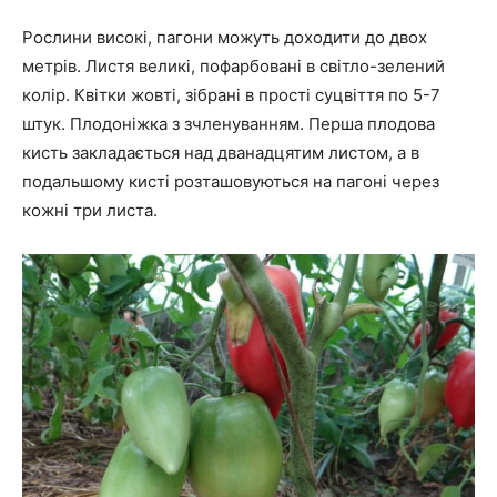
Рослини високі, пагони можуть доходити до двох
метрів. Листя великі, пофарбовані в світло-зелений
колір. Квітки жовті, зібрані в прості суцвіття по 5-7
штук. Плодоніжка з зчленуванням. Перша плодова
кисть закладається над дванадцятим листом, а в
подальшому кисті розташовуються на пагоні через
кожні три листа.