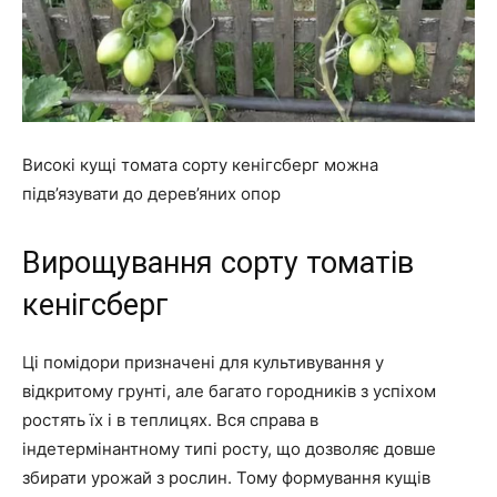
Високі кущі томата сорту кенігсберг можна
підв’язувати до дерев’яних опор
Вирощування сорту томатів
кенігсберг
Ці помідори призначені для культивування у
відкритому грунті, але багато городників з успіхом
ростять їх і в теплицях. Вся справа в
індетермінантному типі росту, що дозволяє довше
збирати урожай з рослин. Тому формування кущів