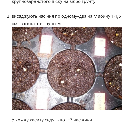
крупнозернистого піску на відро грунту
висаджують насіння по одному-два на глибину 1-1,5
см і засипають грунтом.
У кожну касету садять по 1-2 насінини