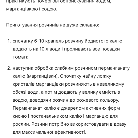
практикують почергові обприскування йодом,
марганцівкою і содою.
Приготування розчинів не дуже складно:
спочатку 6-10 крапель розчину йодистого калію
додають на 10 л води і проливають все посадки
томата.
наступна обробка слабким розчином перманганату
калію (марганцівки). Спочатку чайну ложку
кристалів марганцівки розчиняють в невеликому
обсязі води, а потім додають у велику ємність з
водою, доводячи розчин до рожевого кольору.
Перманганат калію є джерелом активних форм
кисню і постачальником калію і марганцю для
рослин. Розчин потрібно використовувати відразу
для максимальної ефективності.