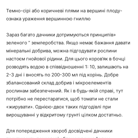
Темно-сірі або коричневі плями на вершині плоду-
ознака ураження вершинною гниллю
Зараз багато дачники дотримуються принципів»
зеленого ” землеробства. Якщо немає бажання давати
мінеральні добрива, можна підгодувати рослини
настоєм гнойової рідини. Для цього коров’як в бочці
розводять водою в співвідношенні 1: 10, залишають на
2-3 дні і вносять по 200-300 мл під корінь. Добре
збалансований склад добрив і мікроелементів
рослинам забезпечений. Як і в будь-якій справі, тут
потрібно не перестаратися, щоб томати не стали
«жирувати». Однією-двох таких підгодівлі при
вирощуванні у відкритому грунті цілком достатньо.
Для попередження хвороб досвідчені дачники