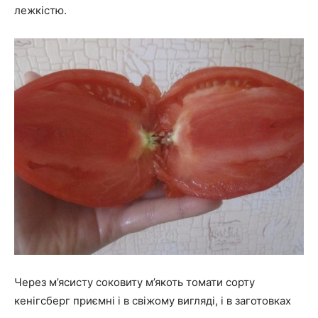
лежкістю.
Через м’ясисту соковиту м’якоть томати сорту
кенігсберг приємні і в свіжому вигляді, і в заготовках