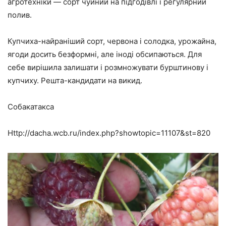
агротехніки — сорт чуйний на підгодівлі і регулярний
полив.
Купчиха-найраніший сорт, червона і солодка, урожайна,
ягоди досить безформні, але іноді обсипаються. Для
себе вирішила залишати і розмножувати бурштинову і
купчиху. Решта-кандидати на викид.
Собакатакса
Http://dacha.wcb.ru/index.php?showtopic=11107&st=820