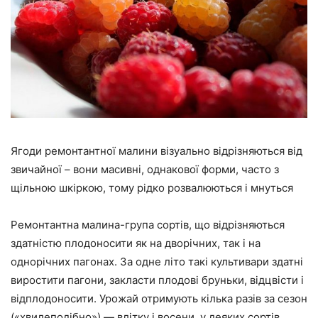
Ягоди ремонтантної малини візуально відрізняються від
звичайної – вони масивні, однакової форми, часто з
щільною шкіркою, тому рідко розвалюються і мнуться
Ремонтантна малина-група сортів, що відрізняються
здатністю плодоносити як на дворічних, так і на
однорічних пагонах. За одне літо такі культивари здатні
виростити пагони, закласти плодові бруньки, відцвісти і
відплодоносити. Урожай отримують кілька разів за сезон
(«хвилеподібно») — влітку і восени, у деяких сортів