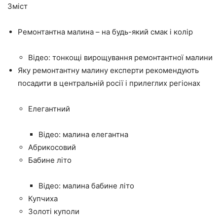
Зміст
Ремонтантна малина – на будь-який смак і колір
Відео: тонкощі вирощування ремонтантної малини
Яку ремонтантну малину експерти рекомендують
посадити в центральній росії і прилеглих регіонах
Елегантний
Відео: малина елегантна
Абрикосовий
Бабине літо
Відео: малина бабине літо
Купчиха
Золоті куполи