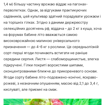
1,4 м) більшу частину врожаю віддає на пагонах-
перволетках. Однак, за відгуками практикуючих
садівників, цей культивар здатний порадувати урожаєм і
на торішніх гілках. Згідно з даними держреєстру
селекційних досягнень рф, віддача – до 2 кг з куща, хоча
на форумах бабине літо вважається самою
високоврожайною малиною універсального
призначення — до 4-6 кг з рослини. Це середньопізній
сорт-перші ягоди починають встигати не раніше
середини серпня. Листя — слабоморщинистые, злегка
підкручені. Гілки покриті ворсистими шипами,
сконцентрованими ближче до прикореневого основи.
Ягоди сорту бабине літо-подовжено-конічні, яскраво-
рожеві, з незначним опушенням, масою від 2,1 до 3,4 г,
кислуваті, але приємні на смак.