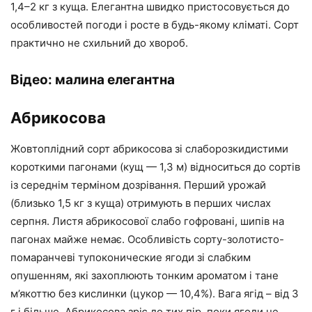
1,4–2 кг з куща. Елегантна швидко пристосовується до
особливостей погоди і росте в будь-якому кліматі. Сорт
практично не схильний до хвороб.
Відео: малина елегантна
Абрикосова
Жовтоплідний сорт абрикосова зі слаборозкидистими
короткими пагонами (кущ — 1,3 м) відноситься до сортів
із середнім терміном дозрівання. Перший урожай
(близько 1,5 кг з куща) отримують в перших числах
серпня. Листя абрикосової слабо гофровані, шипів на
пагонах майже немає. Особливість сорту-золотисто-
помаранчеві тупоконические ягоди зі слабким
опушенням, які захоплюють тонким ароматом і тане
м’якоттю без кислинки (цукор — 10,4%). Вага ягід – від 3
г і більше. Абрикосова зріє до тих пір, поки ягоди не