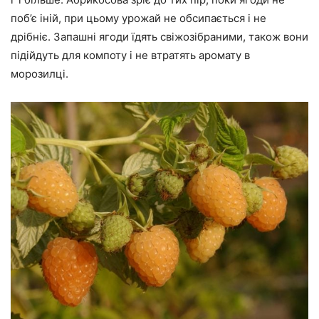
поб’є іній, при цьому урожай не обсипається і не
дрібніє. Запашні ягоди їдять свіжозібраними, також вони
підійдуть для компоту і не втратять аромату в
морозилці.