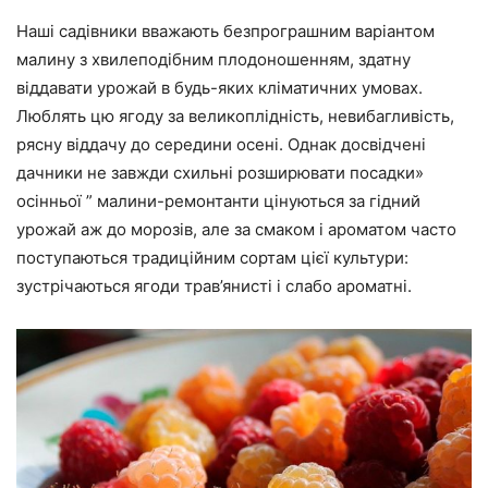
Наші садівники вважають безпрограшним варіантом
малину з хвилеподібним плодоношенням, здатну
віддавати урожай в будь-яких кліматичних умовах.
Люблять цю ягоду за великоплідність, невибагливість,
рясну віддачу до середини осені. Однак досвідчені
дачники не завжди схильні розширювати посадки»
осінньої ” малини-ремонтанти цінуються за гідний
урожай аж до морозів, але за смаком і ароматом часто
поступаються традиційним сортам цієї культури:
зустрічаються ягоди трав’янисті і слабо ароматні.