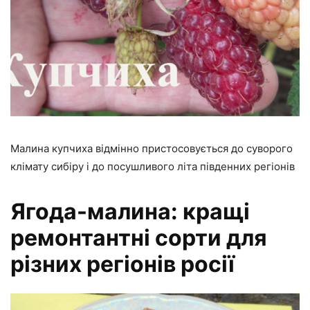
Малина купчиха відмінно пристосовується до суворого
клімату сибіру і до посушливого літа південних регіонів
Ягода-малина: кращі
ремонтантні сорти для
різних регіонів росії