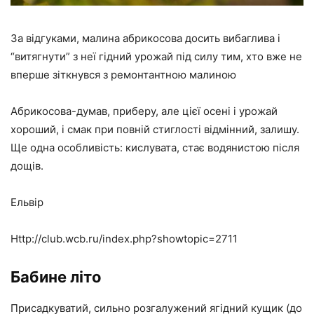
За відгуками, малина абрикосова досить вибаглива і
“витягнути” з неї гідний урожай під силу тим, хто вже не
вперше зіткнувся з ремонтантною малиною
Абрикосова-думав, приберу, але цієї осені і урожай
хороший, і смак при повній стиглості відмінний, залишу.
Ще одна особливість: кислувата, стає водянистою після
дощів.
Ельвір
Http://club.wcb.ru/index.php?showtopic=2711
Бабине літо
Присадкуватий, сильно розгалужений ягідний кущик (до