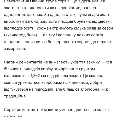
Ремонтантна малина-група сортів, що відрізняються
здатністю плодоносити як на дворічних, так і на
однорічних пагонах. За одне літо такі культивари здатні
виростити пагони, закласти плодові бруньки, відцвісти і
відплодоносити. Урожай отримують кілька разів за сезон
(«хвилеподібно») — влітку і восени, у деяких сортів
плодоношення триває безперервно з серпня до перших
заморозків.
Пагони ремонтантів не вимагають укриття взимку — їх в
більшості випадків вирізують врівень з грунтом
(залишається 1,5–2 см над рівнем землі). Ця малина
менше уражається хворобами і шкідниками, добре
відгукується на підгодівлі, але більш світлолюбна, ніж
традиційна.
Сорти ремонтантної малини умовно діляться на кілька
категорій: