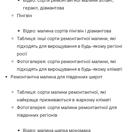
Відео: сорти ремонтантної малини атлант,
геракл, діамантова
Пінгвін
Відео: малина сортів пінгвін і діамантова
Таблиця: інші сорти ремонтантної малини, які
підходять для вирощування в будь-якому регіоні
росії
Фотогалерея: сорти ремонтантної малини, які
підходять для вирощування в будь-якому кліматі
Ремонтантна малина для південних широт
Таблиця: сорти малини ремонтантної, які
найкраще приживаються в жаркому кліматі
Фотогалерея: сорти малини ремонтантної для
південних регіонів
Відео: малина шапка мономаха