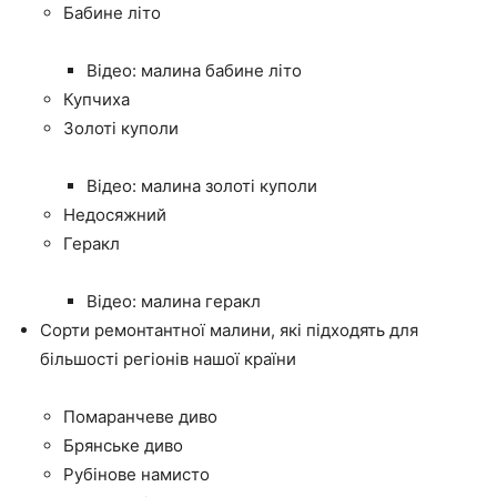
Бабине літо
Відео: малина бабине літо
Купчиха
Золоті куполи
Відео: малина золоті куполи
Недосяжний
Геракл
Відео: малина геракл
Сорти ремонтантної малини, які підходять для
більшості регіонів нашої країни
Помаранчеве диво
Брянське диво
Рубінове намисто