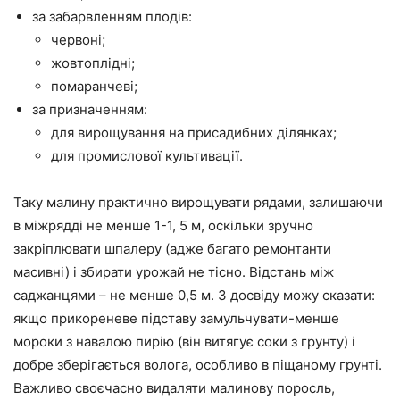
за забарвленням плодів:
червоні;
жовтоплідні;
помаранчеві;
за призначенням:
для вирощування на присадибних ділянках;
для промислової культивації.
Таку малину практично вирощувати рядами, залишаючи
в міжрядді не менше 1-1, 5 м, оскільки зручно
закріплювати шпалеру (адже багато ремонтанти
масивні) і збирати урожай не тісно. Відстань між
саджанцями – не менше 0,5 м. З досвіду можу сказати:
якщо прикореневе підставу замульчувати-менше
мороки з навалою пирію (він витягує соки з грунту) і
добре зберігається волога, особливо в піщаному грунті.
Важливо своєчасно видаляти малинову поросль,