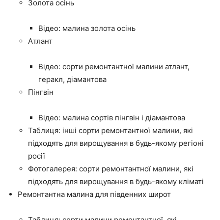
Золота осінь
Відео: малина золота осінь
Атлант
Відео: сорти ремонтантної малини атлант,
геракл, діамантова
Пінгвін
Відео: малина сортів пінгвін і діамантова
Таблиця: інші сорти ремонтантної малини, які
підходять для вирощування в будь-якому регіоні
росії
Фотогалерея: сорти ремонтантної малини, які
підходять для вирощування в будь-якому кліматі
Ремонтантна малина для південних широт
Таблиця: сорти малини ремонтантної, які