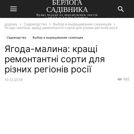
БЕРЛОГА
САДІВНИКА
Кращі поради по вирощуванню овочів
і квітів та багато цікавого
додому
Садоводство
Выбор и выращивание саженцев
Ягода-малина: кращі ремонтантні сорти для різних регіонів росії
Садоводство
Выбор и выращивание саженцев
Ягода-малина: кращі
ремонтантні сорти для
різних регіонів росії
682
10.12.2018