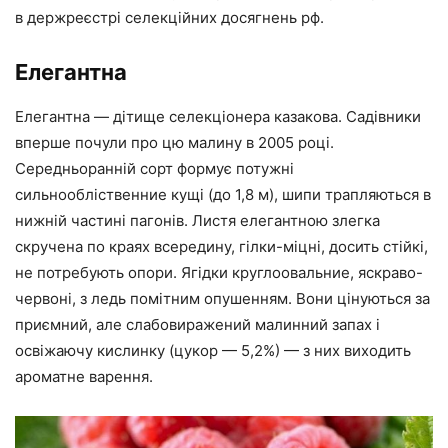
в держреєстрі селекційних досягнень рф.
Елегантна
Елегантна — дітище селекціонера казакова. Садівники
вперше почули про цю малину в 2005 році.
Середньоранній сорт формує потужні
сильнообліственние кущі (до 1,8 м), шипи трапляються в
нижній частині пагонів. Листя елегантною злегка
скручена по краях всередину, гілки-міцні, досить стійкі,
не потребують опори. Ягідки круглоовальние, яскраво-
червоні, з ледь помітним опушенням. Вони цінуються за
приємний, але слабовиражений малинний запах і
освіжаючу кислинку (цукор — 5,2%) — з них виходить
ароматне варення.