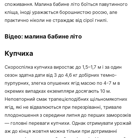
споживання. Малина бабине літо боїться павутинного
кліща, іноді уражається борошнистою росою, але
практично ніколи не страждає від сірої гнилі.
Відео: малина бабине літо
Купчиха
Скороспілка купчиха виростає до 1,5–1,7 м і за один
сезон здатна дати від 3 до 4,6 кг добірних темно-
пурпурних, злегка опушених ягід масою по 4-7 м в
окремих випадках екземпляри досягають 10 м.
Неповторний смак трапецієподібних щільномякотних
ягід, які не відвалюються при перезріванні, тривале
плодоношення з середини липня до перших заморозків
— головні переваги купчихи. Однак отримувати урожай
аж до кінця жовтня можна тільки при дотриманні