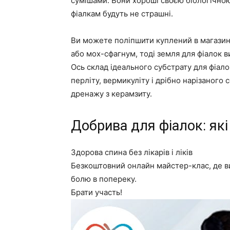
сумішами. Вони хороші своєю біологічною
фіалкам будуть не страшні.
Ви можете поліпшити куплений в магазині
або мох-сфагнум, тоді земля для фіалок в
Ось склад ідеального субстрату для фіалок
перліту, вермикуліту і дрібно нарізаного 
дренажу з керамзиту.
Добрива для фіалок: які
Здорова спина без лікарів і ліків
Безкоштовний онлайн майстер-клас, де ви
болю в попереку.
Брати участь!