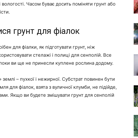
 і вологості. Часом буває досить поміняти грунт або
істи.
ися грунт для фіалок
бен для фіалки, як підготувати грунт, ніж
користовувати стелажі і полиці для сенполій. Все
 поки ви ще не принесли куплене рослина додому.
» землі – пухкої і нежирної. Субстрат повинен бути
ля для фіалок, взята з вуличної клумби, не підійде,
ами. Якщо ви будете змішувати грунт для сенполій