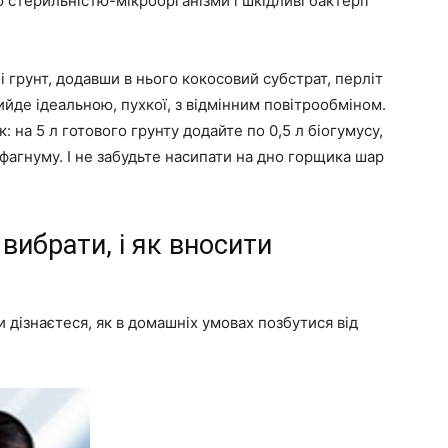
 стерильністю-мікроорганізми і шкідливі бактерії
 грунт, додавши в нього кокосовий субстрат, перліт
ийде ідеальною, пухкої, з відмінним повітрообміном.
: на 5 л готового грунту додайте по 0,5 л біогумусу,
сфагнуму. І не забудьте насипати на дно горщика шар
 вибрати, і як вносити
 дізнаєтеся, як в домашніх умовах позбутися від