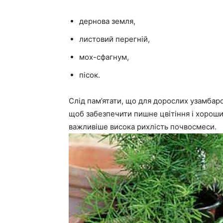
дернова земля,
листовий перегній,
мох-сфагнум,
пісок.
Слід пам’ятати, що для дорослих узамбар
щоб забезпечити пишне цвітіння і хороший
важливіше висока рихлість почвосмеси.