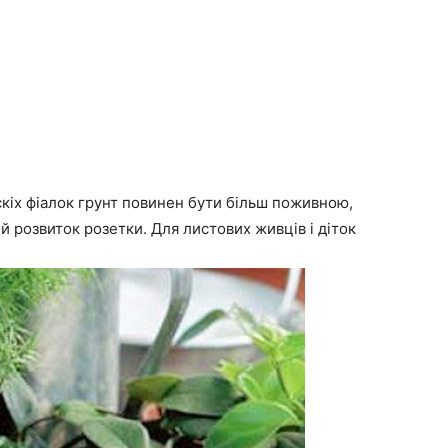
скіх фіалок грунт повинен бути більш поживною,
 розвиток розетки. Для листових живців і діток