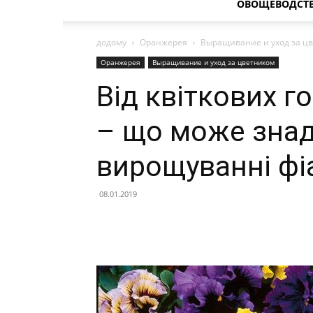
ОВОЩЕВОДСТ
додому
Оранжерея
Выращивание и уход за ц
Оранжерея
Выращивание и уход за цветником
Від квіткових г
– що може знад
вирощуванні фі
08.01.2019