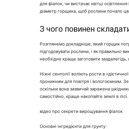
для фіалок, чи вистачає квітці освітлення
діаметр горщика, щоб рослини почало цв
З чого повинен складат
Розглянемо докладніше, який горщик потрі
підгодовувати рослини, і як правильно ви
необхідне краще заготовити заздалегідь,
Ніжні сенполії воліють рости в «дієтичної
проникним для повітря і вологоємним. Зем
оскільки вона зазвичай заражена шкідник
самостійно, краще накопайте землі в лісі.
відео про секрети вирощування фіалок
Основні інгредієнти для грунту: