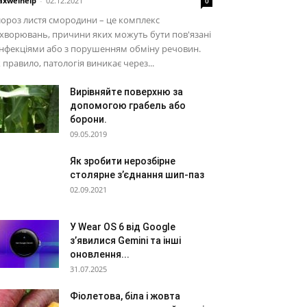
xwelhelp
-
02.12.2021
0
ороз листя смородини – це комплекс
хворювань, причини яких можуть бути пов'язані
інфекціями або з порушенням обміну речовин.
 правило, патологія виникає через...
Вирівняйте поверхню за
допомогою грабель або
борони.
09.05.2019
Як зробити нерозбірне
столярне з’єднання шип-паз
02.09.2021
У Wear OS 6 від Google
з’явилися Gemini та інші
оновлення...
31.07.2025
Фіолетова, біла і жовта