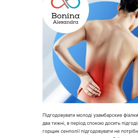
Підгодовувати молоді узамбарские фіалки 
два тижні, в період спокою досить підгоді
горщик сенполії підгодовувати не потрібно