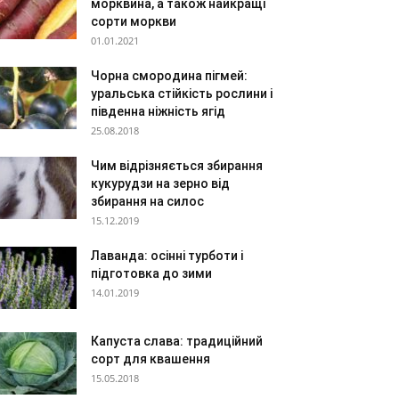
морквина, а також найкращі
сорти моркви
01.01.2021
Чорна смородина пігмей:
уральська стійкість рослини і
південна ніжність ягід
25.08.2018
Чим відрізняється збирання
кукурудзи на зерно від
збирання на силос
15.12.2019
Лаванда: осінні турботи і
підготовка до зими
14.01.2019
Капуста слава: традиційний
сорт для квашення
15.05.2018