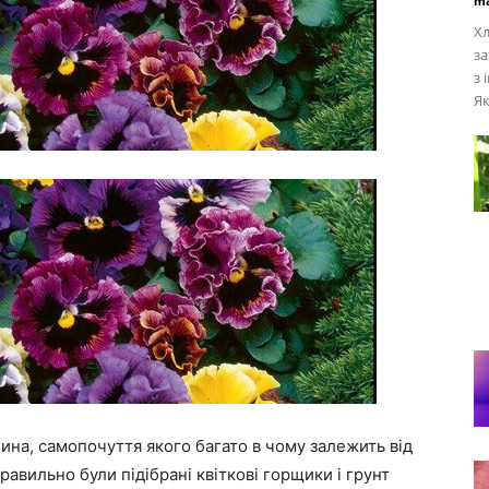
ma
Хл
за
з 
Як
ина, самопочуття якого багато в чому залежить від
правильно були підібрані квіткові горщики і грунт