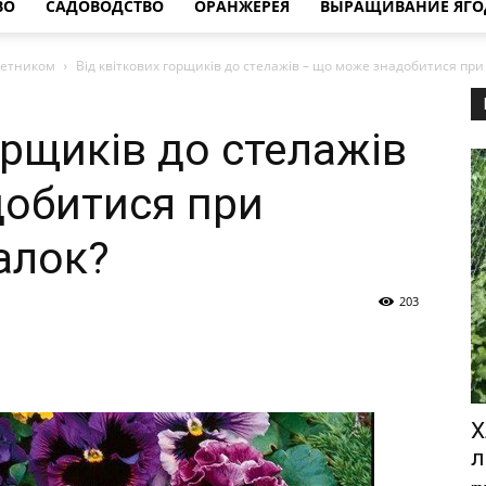
ВО
САДОВОДСТВО
ОРАНЖЕРЕЯ
ВЫРАЩИВАНИЕ ЯГО
ветником
Від квіткових горщиків до стелажів – що може знадобитися пр
орщиків до стелажів
обитися при
алок?
203
Х
л