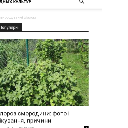
ДНЫХ КУЛЬТУР
и вирощуванні фіалок?
Популярні
лороз смородини: фото і
ікування, причини