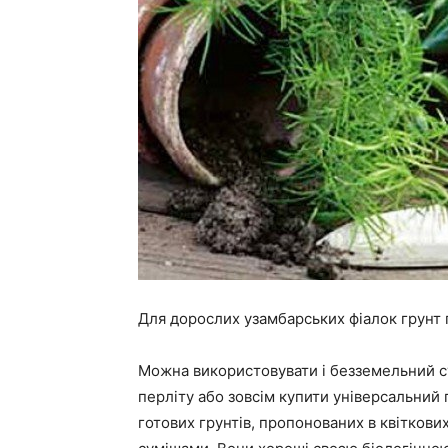
Для дорослих узамбарських фіалок грунт
Можна використовувати і безземельний су
перліту або зовсім купити універсальний г
готових грунтів, пропонованих в квітков