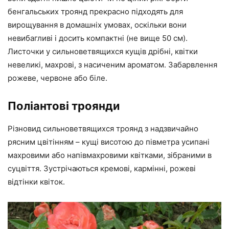
бенгальських троянд прекрасно підходять для
вирощування в домашніх умовах, оскільки вони
невибагливі і досить компактні (не вище 50 см).
Листочки у сильноветвящихся кущів дрібні, квітки
невеликі, махрові, з насиченим ароматом. Забарвлення
рожеве, червоне або біле.
Поліантові троянди
Різновид сильноветвящихся троянд з надзвичайно
рясним цвітінням – кущі висотою до півметра усипані
махровими або напівмахровими квітками, зібраними в
суцвіття. Зустрічаються кремові, кармінні, рожеві
відтінки квіток.