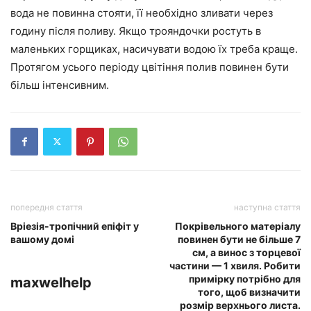
вода не повинна стояти, її необхідно зливати через
годину після поливу. Якщо трояндочки ростуть в
маленьких горщиках, насичувати водою їх треба краще.
Протягом усього періоду цвітіння полив повинен бути
більш інтенсивним.
попередня стаття
наступна стаття
Вріезія-тропічний епіфіт у
Покрівельного матеріалу
вашому домі
повинен бути не більше 7
см, а винос з торцевої
частини — 1 хвиля. Робити
примірку потрібно для
maxwelhelp
того, щоб визначити
розмір верхнього листа.