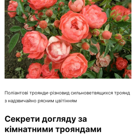
Поліантові троянди-різновид сильноветвящихся троянд
з надзвичайно рясним цвітінням
Секрети догляду за
кімнатними трояндами