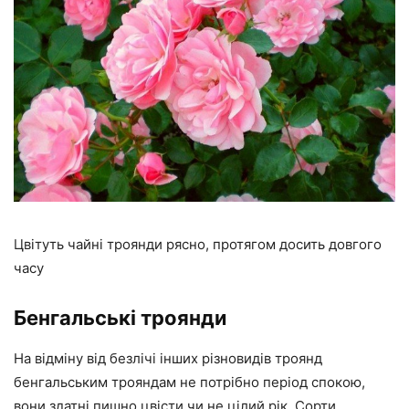
Цвітуть чайні троянди рясно, протягом досить довгого
часу
Бенгальські троянди
На відміну від безлічі інших різновидів троянд
бенгальським трояндам не потрібно період спокою,
вони здатні пишно цвісти чи не цілий рік. Сорти