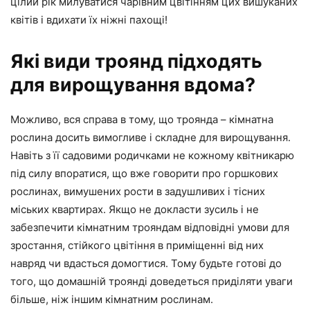
цілий рік милуватися чарівним цвітінням цих вишуканих
квітів і вдихати їх ніжні пахощі!
Які види троянд підходять
для вирощування вдома?
Можливо, вся справа в тому, що троянда – кімнатна
рослина досить вимогливе і складне для вирощування.
Навіть з її садовими родичками не кожному квітникарю
під силу впоратися, що вже говорити про горшкових
рослинах, вимушених рости в задушливих і тісних
міських квартирах. Якщо не докласти зусиль і не
забезпечити кімнатним трояндам відповідні умови для
зростання, стійкого цвітіння в приміщенні від них
навряд чи вдасться домогтися. Тому будьте готові до
того, що домашній троянді доведеться приділяти уваги
більше, ніж іншим кімнатним рослинам.