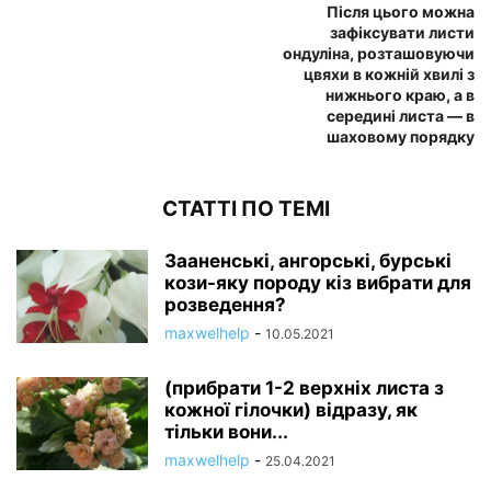
Після цього можна
зафіксувати листи
ондуліна, розташовуючи
цвяхи в кожній хвилі з
нижнього краю, а в
середині листа — в
шаховому порядку
СТАТТІ ПО ТЕМІ
Зааненські, ангорські, бурські
кози-яку породу кіз вибрати для
розведення?
maxwelhelp
-
10.05.2021
(прибрати 1-2 верхніх листа з
кожної гілочки) відразу, як
тільки вони...
maxwelhelp
-
25.04.2021