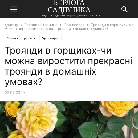
БЕРЛОГА
САДІВНИКА
Кращі поради по вирощуванню овочів
і квітів та багато цікавого
додому
Главная страница
Оранжерея
Троянди в горщиках-чи
можна виростити прекрасні троянди в домашніх умовах?
Главная страница
Оранжерея
Троянди в горщиках-чи
можна виростити прекрасні
троянди в домашніх
умовах?
02.02.2020