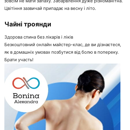
зовсім не мати запаху. Забарвлення дуже різноманітна.
Цвітіння зазвичай припадає на весну і літо.
Чайні троянди
Здорова спина без лікарів і ліків
Безкоштовний онлайн майстер-клас, де ви дізнаєтеся,
як в домашніх умовах позбутися від болю в попереку.
Брати участь!