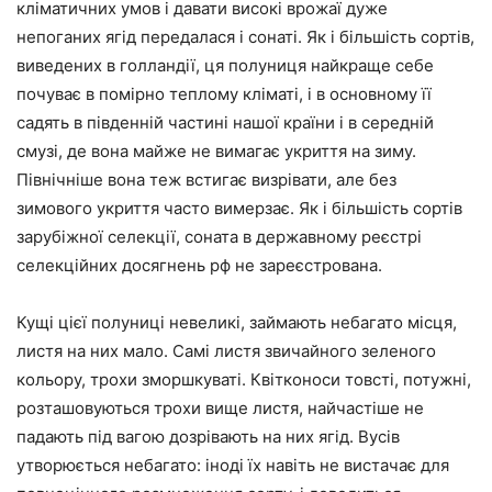
кліматичних умов і давати високі врожаї дуже
непоганих ягід передалася і сонаті. Як і більшість сортів,
виведених в голландії, ця полуниця найкраще себе
почуває в помірно теплому кліматі, і в основному її
садять в південній частині нашої країни і в середній
смузі, де вона майже не вимагає укриття на зиму.
Північніше вона теж встигає визрівати, але без
зимового укриття часто вимерзає. Як і більшість сортів
зарубіжної селекції, соната в державному реєстрі
селекційних досягнень рф не зареєстрована.
Кущі цієї полуниці невеликі, займають небагато місця,
листя на них мало. Самі листя звичайного зеленого
кольору, трохи зморшкуваті. Квітконоси товсті, потужні,
розташовуються трохи вище листя, найчастіше не
падають під вагою дозрівають на них ягід. Вусів
утворюється небагато: іноді їх навіть не вистачає для