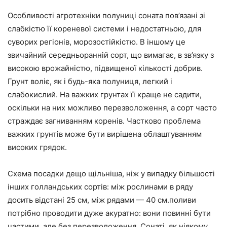
Особливості агротехніки полуниці соната пов’язані зі
слабкістю її кореневої системи і недостатньою, для
суворих регіонів, морозостійкістю. В іншому це
звичайний середньоранній сорт, що вимагає, в зв’язку з
високою врожайністю, підвищеної кількості добрив.
Грунт воліє, як і будь-яка полуниця, легкий і
слабокислий. На важких грунтах її краще не садити,
оскільки на них можливо перезволоження, а сорт часто
страждає загниванням коренів. Частково проблема
важких грунтів може бути вирішена облаштуванням
високих грядок.
Схема посадки дещо щільніша, ніж у випадку більшості
інших голландських сортів: між рослинами в ряду
досить відстані 25 см, між рядами — 40 см.поливи
потрібно проводити дуже акуратно: вони повинні бути
частими, але без перезволоження. Сонаті, як ніякому