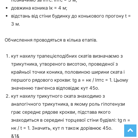
довжина коника lк = 4 м;
відстань від стіни будинку до конькового прогону t =
3 м.
Обчислення проводяться в кілька етапів.
кут нахилу трапецієподібних скатів визначаємо з
трикутника, утвореного висотою, проведеної з
крайньої точки коника, половиною ширини ската і
першого рядового крокви: tg a = нк / lптс = 1. Цьому
значенню тангенса відповідає кут 45о.
кут нахилу трикутного ската знаходимо з
аналогічного трикутника, в якому роль гіпотенузи
грає середнє рядове крокви, підстава якого
знаходиться в середині торцевої стіни будівлі: tg n =
нк / t = 1. Значить, кут n також дорівнює 45о.
&1&