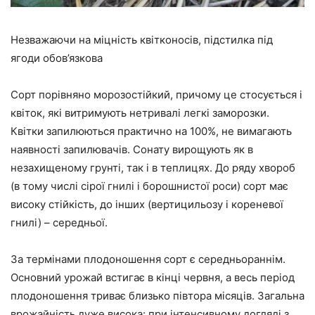
Незважаючи на міцність квітконосів, підстилка під
ягоди обов’язкова
Сорт порівняно морозостійкий, причому це стосується і
квіток, які витримують нетривалі легкі заморозки.
Квітки запилюються практично на 100%, не вимагають
наявності запилювачів. Сонату вирощують як в
незахищеному грунті, так і в теплицях. До ряду хвороб
(в тому числі сірої гнилі і борошнистої роси) сорт має
високу стійкість, до інших (вертицильозу і кореневої
гнилі) – середньої.
За термінами плодоношення сорт є середньораннім.
Основний урожай встигає в кінці червня, а весь період
плодоношення триває близько півтора місяців. Загальна
врожайність дуже висока: при інтенсивному догляді з