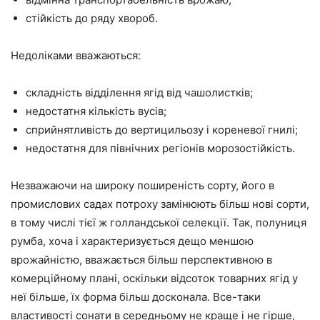
стійкість до ряду хвороб.
Недоліками вважаються:
складність відділення ягід від чашолистків;
недостатня кількість вусів;
сприйнятливість до вертицильозу і кореневої гнилі;
недостатня для північних регіонів морозостійкість.
Незважаючи на широку поширеність сорту, його в
промислових садах потроху замінюють більш нові сорти,
в тому числі тієї ж голландської селекції. Так, полуниця
румба, хоча і характеризується дещо меншою
врожайністю, вважається більш перспективною в
комерційному плані, оскільки відсоток товарних ягід у
неї більше, їх форма більш досконала. Все-таки
властивості сонати в середньому не краще і не гірше,