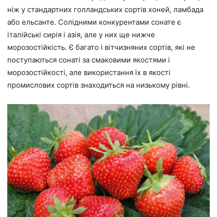
ніж у стандартних голландських сортів хоней, ламбада
або ельсанте. Солідними конкурентами сонате є
італійські сирія і азія, але у них ще нижче
морозостійкість. Є багато і вітчизняних сортів, які не
поступаються сонаті за смаковими якостями і
морозостійкості, але використання їх в якості
промислових сортів знаходиться на низькому рівні.