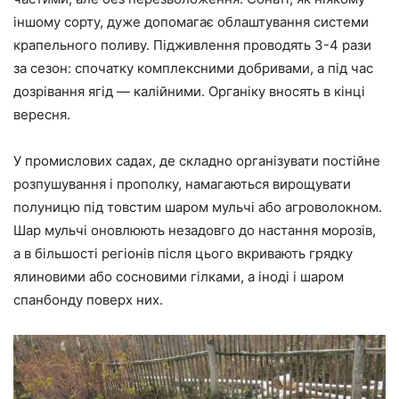
іншому сорту, дуже допомагає облаштування системи
крапельного поливу. Підживлення проводять 3-4 рази
за сезон: спочатку комплексними добривами, а під час
дозрівання ягід — калійними. Органіку вносять в кінці
вересня.
У промислових садах, де складно організувати постійне
розпушування і прополку, намагаються вирощувати
полуницю під товстим шаром мульчі або агроволокном.
Шар мульчі оновлюють незадовго до настання морозів,
а в більшості регіонів після цього вкривають грядку
ялиновими або сосновими гілками, а іноді і шаром
спанбонду поверх них.