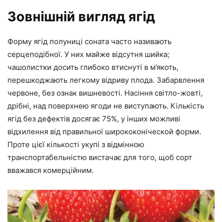
Зовнішній вигляд ягід
Форму ягід полуниці соната часто називають
серцеподібної. У них майже відсутня шийка;
чашолистки досить глибоко втиснуті в м’якоть,
перешкоджають легкому відриву плода. Забарвлення
червоне, без ознак вишневості. Насіння світло-жовті,
дрібні, над поверхнею ягоди не виступають. Кількість
ягід без дефектів досягає 75%, у інших можливі
відхилення від правильної ширококоніческой форми.
Проте цієї кількості укупі з відмінною
транспортабельністю вистачає для того, щоб сорт
вважався комерційним.