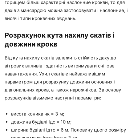
горищем більш характерні наслонние крокви, то для
дахів з мансардою можна застосовувати і наслонние, і
висячі типи кроквяних з’єднань.
Розрахунок кута нахилу скатів і
довжини крокв
Від кута нахилу скатів залежить стійкість даху до
вітрових впливів і здатність витримувати снігове
навантаження. Ухил скатів є найважливішим
параметром для розрахунку довжини основних і
діагональних крокв, а також нарожніков. За основу
розрахунків візьмемо наступні параметри:
висота коника нк = 3 м;
довжина будівлі lдс = 10 м;
ширина будівлі lдтс = 6 м. Половину цього розміру
позначимо за lптс: lптс = 3 м;