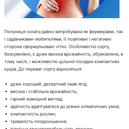
Полуниця соната давно випробувана як фермерами, так
і садівниками-любителями, її позитивні і негативні
сторони сформульовані чітко. Особливістю сорту,
безсумнівно, є дуже висока врожайність, обумовлена, в
тому числі, і можливістю щільної посадки компактних
кущів. До переваг сорту відносяться:
дуже хороший, десертний смак ягід;
висока і стабільна врожайність;
гарний зовнішній вигляд;
здатність адаптуватися до різних кліматичних умов;
компактність рослин;
тривалість плодоношення;
відмінна транспортабельність врожаю;