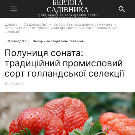
БЕРЛОГА
САДІВНИКА
Кращі поради по вирощуванню овочів
і квітів та багато цікавого
додому
Садоводство
Выбор и выращивание саженцев
Полуниця соната: традиційний промисловий сорт голландської
селекції
Садоводство
Выбор и выращивание саженцев
Полуниця соната:
традиційний промисловий
сорт голландської селекції
15.05.2020