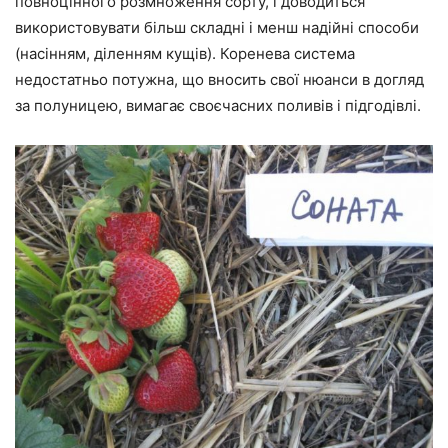
повноцінного розмноження сорту, і доводиться
використовувати більш складні і менш надійні способи
(насінням, діленням кущів). Коренева система
недостатньо потужна, що вносить свої нюанси в догляд
за полуницею, вимагає своєчасних поливів і підгодівлі.