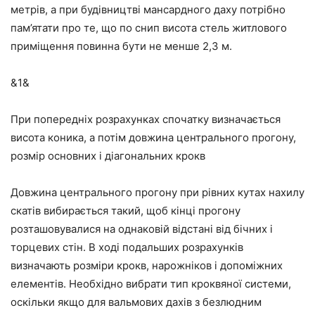
метрів, а при будівництві мансардного даху потрібно
пам’ятати про те, що по снип висота стель житлового
приміщення повинна бути не менше 2,3 м.
&1&
При попередніх розрахунках спочатку визначається
висота коника, а потім довжина центрального прогону,
розмір основних і діагональних крокв
Довжина центрального прогону при рівних кутах нахилу
скатів вибирається такий, щоб кінці прогону
розташовувалися на однаковій відстані від бічних і
торцевих стін. В ході подальших розрахунків
визначають розміри крокв, нарожніков і допоміжних
елементів. Необхідно вибрати тип кроквяної системи,
оскільки якщо для вальмових дахів з безлюдним