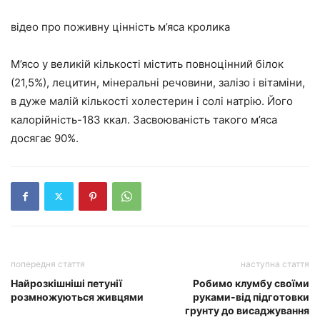
відео про поживну цінність м’яса кролика
М’ясо у великій кількості містить повноцінний білок
(21,5%), лецитин, мінеральні речовини, залізо і вітаміни,
в дуже малій кількості холестерин і солі натрію. Його
калорійність-183 ккал. Засвоюваність такого м’яса
досягає 90%.
попередня стаття
наступна стаття
Найрозкішніші петунії
Робимо клумбу своїми
розмножуються живцями
руками-від підготовки
грунту до висаджування