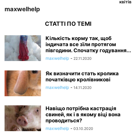
квітів
maxwelhelp
СТАТТІ ПО ТЕМІ
Кількість корму так, щоб
індичата все зїли протягом
півгодини. Спочатку годування...
maxwelhelp
-
22.11.2020
Як визначити стать кролика
початківцю кролівникові
maxwelhelp
-
14.11.2020
Навіщо потрібна кастрація
свиней, як і в якому віці вона
проводиться?
maxwelhelp
-
03.10.2020