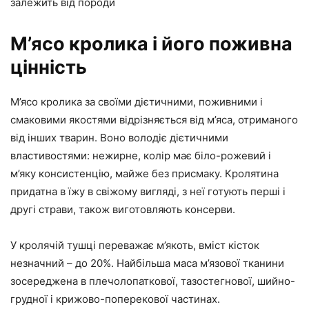
залежить від породи
М’ясо кролика і його поживна
цінність
М’ясо кролика за своїми дієтичними, поживними і
смаковими якостями відрізняється від м’яса, отриманого
від інших тварин. Воно володіє дієтичними
властивостями: нежирне, колір має біло-рожевий і
м’яку консистенцію, майже без присмаку. Кролятина
придатна в їжу в свіжому вигляді, з неї готують перші і
другі страви, також виготовляють консерви.
У кролячій тушці переважає м’якоть, вміст кісток
незначний – до 20%. Найбільша маса м’язової тканини
зосереджена в плечолопаткової, тазостегнової, шийно-
грудної і крижово-поперекової частинах.