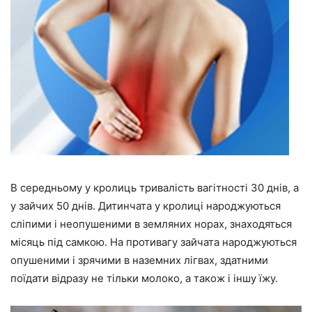
В середньому у кролиць тривалість вагітності 30 днів, а
у зайчих 50 днів. Дитинчата у кролиці народжуються
сліпими і неопушеними в земляних норах, знаходяться
місяць під самкою. На противагу зайчата народжуються
опушеними і зрячими в наземних лігвах, здатними
поїдати відразу не тільки молоко, а також і іншу їжу.