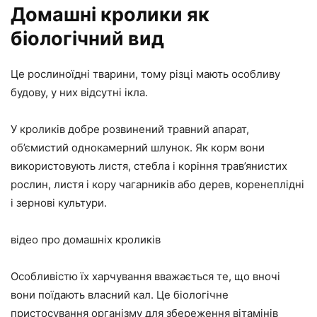
Домашні кролики як
біологічний вид
Це рослиноїдні тварини, тому різці мають особливу
будову, у них відсутні ікла.
У кроликів добре розвинений травний апарат,
об’ємистий однокамерний шлунок. Як корм вони
використовують листя, стебла і коріння трав’янистих
рослин, листя і кору чагарників або дерев, коренеплідні
і зернові культури.
відео про домашніх кроликів
Особливістю їх харчування вважається те, що вночі
вони поїдають власний кал. Це біологічне
пристосування організму для збереження вітамінів