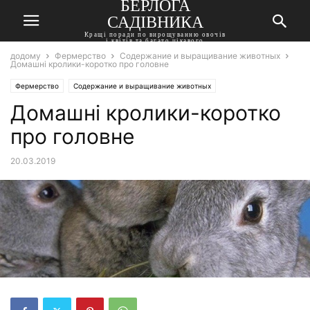
БЕРЛОГА
САДІВНИКА
Кращі поради по вирощуванню овочів
і квітів та багато цікавого
додому
Фермерство
Содержание и выращивание животных
Домашні кролики-коротко про головне
Фермерство
Содержание и выращивание животных
Домашні кролики-коротко
про головне
20.03.2019