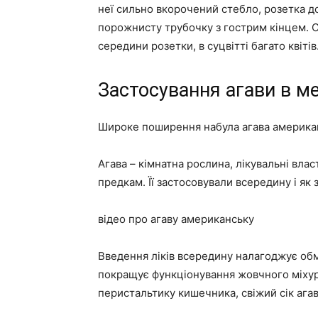
неї сильно вкорочений стебло, розетка до
порожнисту трубочку з гострим кінцем. Ст
середини розетки, в суцвітті багато квітів
Застосування агави в м
Широке поширення набула агава американс
Агава – кімнатна рослина, лікувальні вла
предкам. Її застосовували всередину і як з
відео про агаву американську
Введення ліків всередину налагоджує обм
покращує функціонування жовчного міхура
перистальтику кишечника, свіжий сік ага