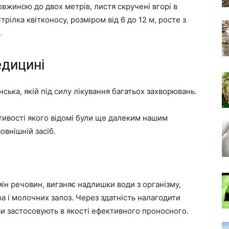
вжиною до двох метрів, листя скручені вгорі в
рілка квітконосу, розміром від 6 до 12 м, росте з
.
едицині
ька, якій під силу лікування багатьох захворювань.
стивості якого відомі були ще далеким нашим
овнішній засіб.
ін речовин, виганяє надлишки води з організму,
 і молочних залоз. Через здатність налагодити
ви застосовують в якості ефективного проносного.