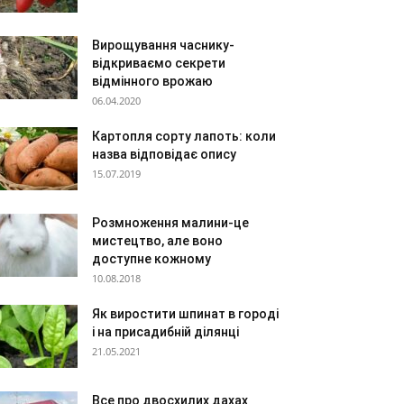
Вирощування часнику-
відкриваємо секрети
відмінного врожаю
06.04.2020
Картопля сорту лапоть: коли
назва відповідає опису
15.07.2019
Розмноження малини-це
мистецтво, але воно
доступне кожному
10.08.2018
Як виростити шпинат в городі
і на присадибній ділянці
21.05.2021
Все про двосхилих дахах