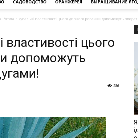
ВО
САДОВОДСТВО
ОРАНЖЕРЕЯ
ВЫРАЩИВАНИЕ ЯГО
Агава-лікувальні властивості цього дивного рослини допоможуть впорат
і властивості цього
ни допоможуть
дугами!
286
Я
і
с