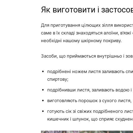
Як виготовити і застосо
Для приготування цілющих зілля використ
саме в їх складі знаходяться алоїни, в’язкі
необхідні нашому шкірному покриву.
Засоби, що приймаються внутрішньо і зо
подрібнені ножем листя заливають сп
спиртову;
подрібнивши листя, заливають водою і
виготовляють порошок з сухого листя, я
готують сік зі свіжих подрібненого ли
кишечник і шлунок, що сприяє схуднен