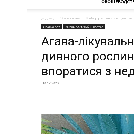
ОВОЩЕВОДСТ
додому
Оранжерея
Выбор растений и цветов
Оранжерея
Выбор растений и цветов
Агава-лікувальн
дивного росли
впоратися з не
10.12.2020