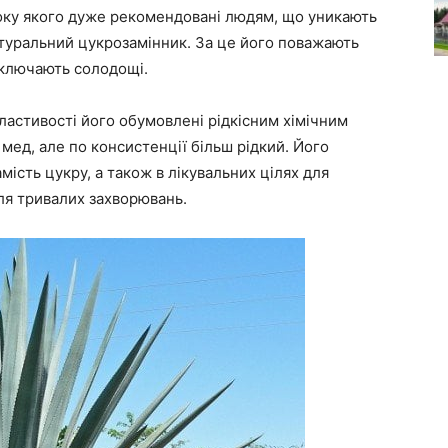
 соку якого дуже рекомендовані людям, що уникають
атуральний цукрозамінник. За це його поважають
виключають солодощі.
властивості його обумовлені рідкісним хімічним
 мед, але по консистенції більш рідкий. Його
мість цукру, а також в лікувальних цілях для
ля тривалих захворювань.