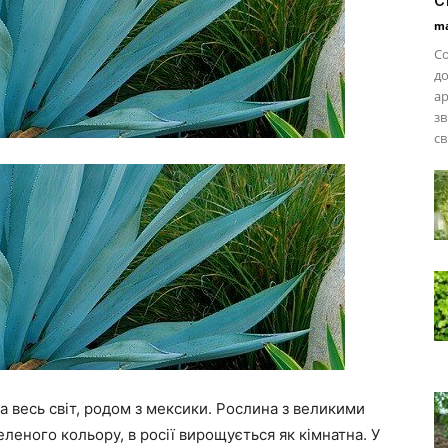
ma
Со
д
ар
зв
св
 на весь світ, родом з мексики. Рослина з великими
еного кольору, в росії вирощується як кімнатна. У