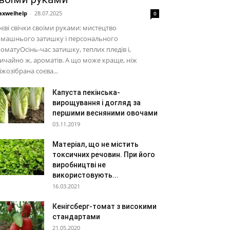
xwelhelp
-
28.07.2025
0
єві свічки своїми руками: мистецтво
омашнього затишку і персонального
оматуОсінь-час затишку, теплих пледів і,
ичайно ж, ароматів. А що може краще, ніж
іжозібрана соєва...
Капуста пекінська-
вирощування і догляд за
першими весняними овочами
03.11.2019
Матеріал, що не містить
токсичних речовин. При його
виробництві не
використовують...
16.03.2021
Кенігсберг-томат з високими
стандартами
21.05.2020