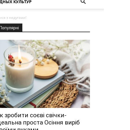
ДНЫХ КУЛЬТУР
ися з недугами!
Популярні
к зробити соєві свічки-
деальна проста Осіння виріб
воїми руками