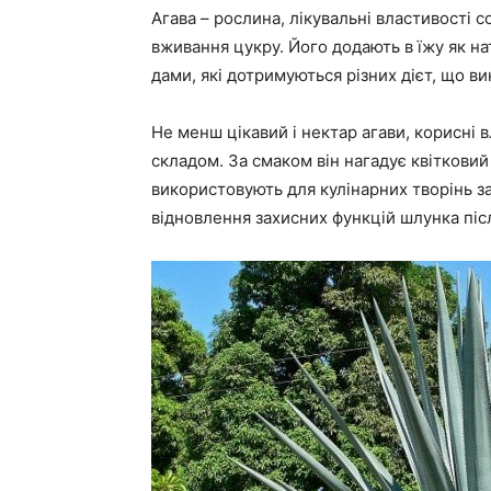
Агава – рослина, лікувальні властивості
вживання цукру. Його додають в їжу як н
дами, які дотримуються різних дієт, що 
Не менш цікавий і нектар агави, корисні 
складом. За смаком він нагадує квітковий
використовують для кулінарних творінь за
відновлення захисних функцій шлунка піс