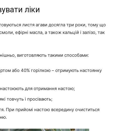
вувати ліки
овуються листя агави досягла три роки, тому що
 смоли, ефірні масла, а також кальцій і залізо, так
внішньо, виготовляють такими способами:
иртом або 40% горілкою – отримують настоянку
 настоюють для отримання настою;
кі товчуть і просівають;
стя. При прийомі настою всередину очиститься
ню.