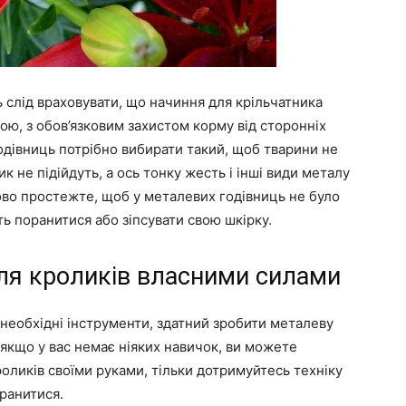
 слід враховувати, що начиння для крільчатника
ною, з обов’язковим захистом корму від сторонніх
одівниць потрібно вибирати такий, щоб тварини не
ик не підійдуть, а ось тонку жесть і інші види металу
ово простежте, щоб у металевих годівниць не було
уть поранитися або зіпсувати свою шкірку.
ля кроликів власними силами
 необхідні інструменти, здатний зробити металеву
 якщо у вас немає ніяких навичок, ви можете
оликів своїми руками, тільки дотримуйтесь техніку
ранитися.