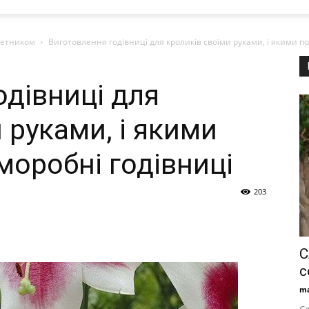
ветником
Виготовлення годівниці для кроликів своїми руками, і якими п
одівниці для
 руками, і якими
моробні годівниці
203
С
с
ma