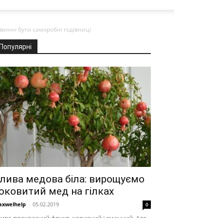
овинні бути саморобні годівниці
Популярні
лива медова біла: вирощуємо
оковитий мед на гілках
xwelhelp
-
05.02.2019
0