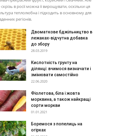
ива-прекрасний фрукт, корисний і смачний. Але
 скрізь в росії можна її вирощувати, оскільки ця
льтура теплолюбна і підходить в основному для
вденних регіонів.
Двоматкове бджільництво в
лежаках-відчутна добавка
до збору
28.03.2019
Кислотність грунту на
ділянці: вчимося визначати і
змінювати самостійно
22.06.2020
Фіолетова, біла і жовта
морквина, а також найкращі
сорти моркви
01.01.2021
Боремося з попелиць на
огірках