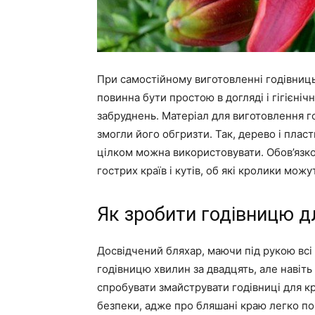
При самостійному виготовленні годівниць
повинна бути простою в догляді і гігієніч
забруднень. Матеріал для виготовлення г
змогли його обгризти. Так, дерево і пласт
цілком можна використовувати. Обов’язк
гострих країв і кутів, об які кролики мож
Як зробити годівницю д
Досвідчений бляхар, маючи під рукою всі
годівницю хвилин за двадцять, але навіть
спробувати змайструвати годівниці для кр
безпеки, адже про бляшані краю легко по