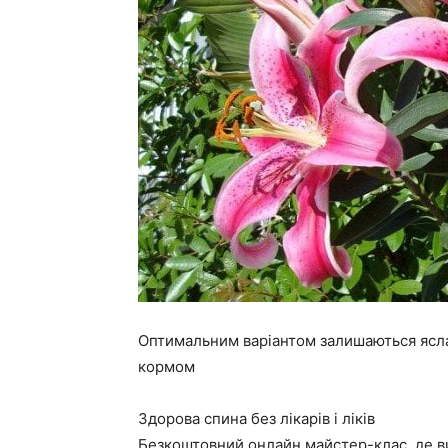
Оптимальним варіантом залишаються ясла 
кормом
Здорова спина без лікарів і ліків
Безкоштовний онлайн майстер-клас, де ви