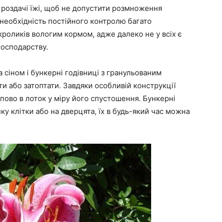
я роздачі їжі, щоб не допустити розмноження
з необхідність постійного контролю багато
кроликів вологим кормом, адже далеко не у всіх є
господарству.
сіном і бункерні годівниці з гранульованим
и або затоптати. Завдяки особливій конструкції
пово в лоток у міру його спустошення. Бункерні
ку клітки або на дверцята, їх в будь-який час можна