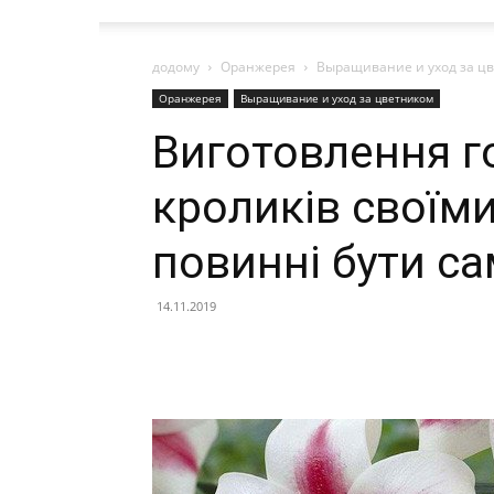
додому
Оранжерея
Выращивание и уход за ц
Оранжерея
Выращивание и уход за цветником
Виготовлення г
кроликів своїми
повинні бути са
14.11.2019