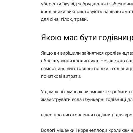
уберегти їжу від забруднення і забезпечи
кролівники використовують напівавтоматич
для сіна, гілок, трави.
Якою має бути годівниц
Якщо ви вирішили зайнятися кролівництво
облаштування кролятника. Незалежно від 
самостійно виготовлені поїлки і годівниц
початкові витрати.
У домашніх умовах ви зможете зробити св
змайструвати ясла і бункерні годівниці дл
відео про виготовлення годівниці для кро
Вологі мішанки і коренеплоди кроликам н