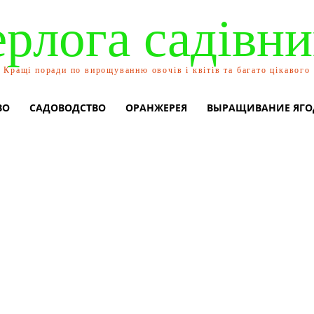
ерлога садівни
Кращі поради по вирощуванню овочів і квітів та багато цікавого
ВО
САДОВОДСТВО
ОРАНЖЕРЕЯ
ВЫРАЩИВАНИЕ ЯГО