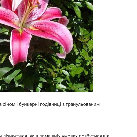
сіном і бункерні годівниці з гранульованим
 дізнаєтеся, як в домашніх умовах позбутися від