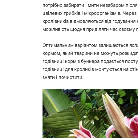
потрібно забирати і мити незабаром післ
цвілевих грибків і мікроорганізмів. Чере
кролівників відмовляються від годування 
можливість щодня приділяти час своєму 
Оптимальним варіантом залишаються ясла 
кормом, який тварини не можуть розкидат
годівниці корм з бункера подається посту
годівниці для кроликів монтуються на стін
зняти і почистити.