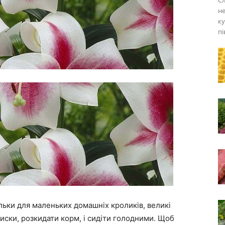
Сл
не
ку
пі
ільки для маленьких домашніх кроликів, великі
иски, розкидати корм, і сидіти голодними. Щоб