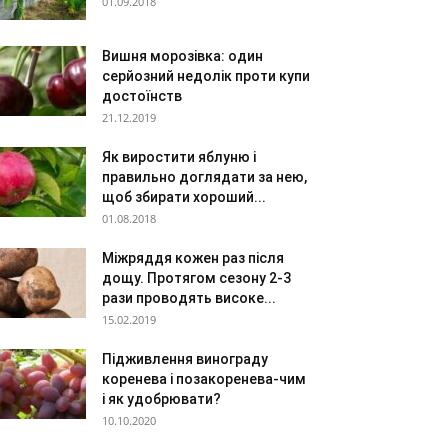
01.09.2018
Вишня морозівка: один
серйозний недолік проти купи
достоїнств
21.12.2019
Як виростити яблуню і
правильно доглядати за нею,
щоб збирати хороший...
01.08.2018
Міжряддя кожен раз після
дощу. Протягом сезону 2-3
рази проводять високе...
15.02.2019
Підживлення винограду
коренева і позакоренева-чим
і як удобрювати?
10.10.2020