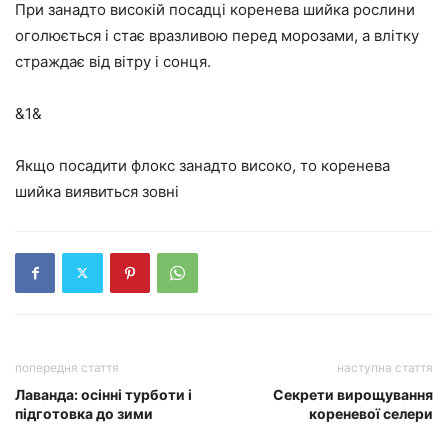
При занадто високій посадці коренева шийка рослини
оголюється і стає вразливою перед морозами, а влітку
страждає від вітру і сонця.
&1&
Якщо посадити флокс занадто високо, то коренева
шийка виявиться зовні
попередня стаття
наступна стаття
Лаванда: осінні турботи і
Секрети вирощування
підготовка до зими
кореневої селери