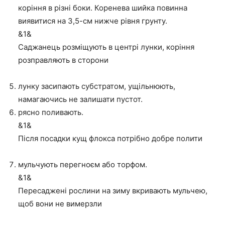
коріння в різні боки. Коренева шийка повинна
виявитися на 3,5-см нижче рівня грунту.
&1&
Саджанець розміщують в центрі лунки, коріння
розправляють в сторони
лунку засипають субстратом, ущільнюють,
намагаючись не залишати пустот.
рясно поливають.
&1&
Після посадки кущ флокса потрібно добре полити
мульчують перегноєм або торфом.
&1&
Пересаджені рослини на зиму вкривають мульчею,
щоб вони не вимерзли