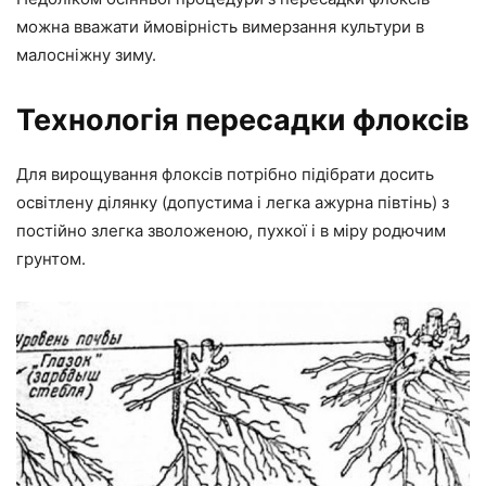
можна вважати ймовірність вимерзання культури в
малосніжну зиму.
Технологія пересадки флоксів
Для вирощування флоксів потрібно підібрати досить
освітлену ділянку (допустима і легка ажурна півтінь) з
постійно злегка зволоженою, пухкої і в міру родючим
грунтом.