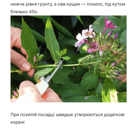
нижче рівня грунту, а сам кущик — похило, під кутом
близько 45о.
При похилій посадці швидше утворюються додаткові
корені