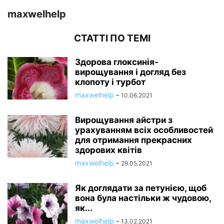
maxwelhelp
СТАТТІ ПО ТЕМІ
Здорова глоксинія-
вирощування і догляд без
клопоту і турбот
maxwelhelp
-
10.06.2021
Вирощування айстри з
урахуванням всіх особливостей
для отримання прекрасних
здорових квітів
maxwelhelp
-
29.05.2021
Як доглядати за петунією, щоб
вона була настільки ж чудовою,
як...
maxwelhelp
-
13.02.2021