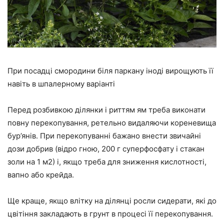
При посадці смородини біля паркану іноді вирощують її
навіть в шпалерному варіанті
Перед розбивкою ділянки і риттям ям треба виконати
повну перекопування, ретельно видаляючи кореневища
бур’янів. При перекопуванні бажано внести звичайні
дози добрив (відро гною, 200 г суперфосфату і стакан
золи на 1 м2) і, якщо треба для зниження кислотності,
вапно або крейда.
Ще краще, якщо влітку на ділянці росли сидерати, які до
цвітіння закладають в грунт в процесі її перекопування.