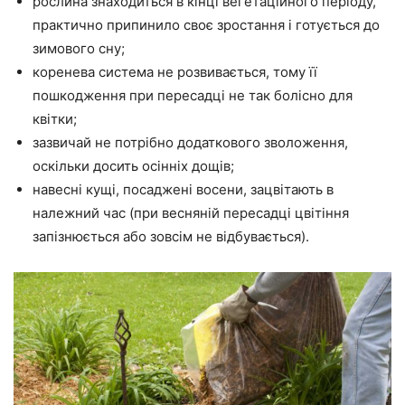
рослина знаходиться в кінці вегетаційного періоду,
практично припинило своє зростання і готується до
зимового сну;
коренева система не розвивається, тому її
пошкодження при пересадці не так болісно для
квітки;
зазвичай не потрібно додаткового зволоження,
оскільки досить осінніх дощів;
навесні кущі, посаджені восени, зацвітають в
належний час (при весняній пересадці цвітіння
запізнюється або зовсім не відбувається).