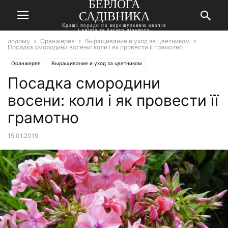
БЕРЛОГА
САДІВНИКА
Кращі поради по вирощуванню овочів
і квітів та багато цікавого
додому
Оранжерея
Выращивание и уход за цветником
Посадка смородини восени: коли і як провести її грамотно
Оранжерея
Выращивание и уход за цветником
Посадка смородини
восени: коли і як провести її
грамотно
15.01.2019