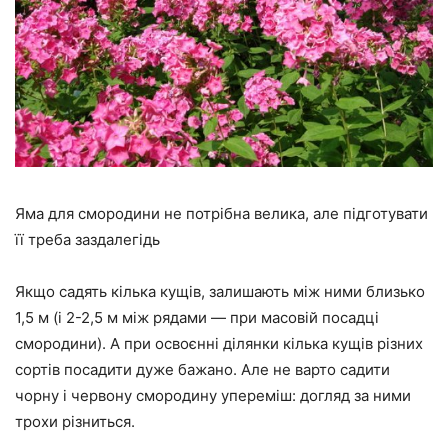
Яма для смородини не потрібна велика, але підготувати
її треба заздалегідь
Якщо садять кілька кущів, залишають між ними близько
1,5 м (і 2-2,5 м між рядами — при масовій посадці
смородини). А при освоєнні ділянки кілька кущів різних
сортів посадити дуже бажано. Але не варто садити
чорну і червону смородину упереміш: догляд за ними
трохи різниться.