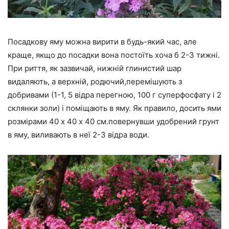
Посадкову яму можна вирити в будь-який час, але
краще, якщо до посадки вона постоїть хоча б 2-3 тижні.
При риття, як зазвичай, нижній глинистий шар
видаляють, а верхній, родючий,перемішують з
добривами (1-1, 5 відра перегною, 100 г суперфосфату і 2
склянки золи) і поміщають в яму. Як правило, досить ями
розмірами 40 х 40 х 40 см.повернувши удобрений грунт
в яму, виливають в неї 2-3 відра води.