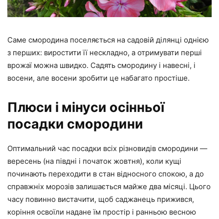
Саме смородина поселяється на садовій ділянці однією
з перших: виростити її нескладно, а отримувати перші
врожаї можна швидко. Садять смородину і навесні, і
восени, але восени зробити це набагато простіше.
Плюси і мінуси осінньої
посадки смородини
Оптимальний час посадки всіх різновидів смородини —
вересень (на півдні і початок жовтня), коли кущі
починають переходити в стан відносного спокою, а до
справжніх морозів залишається майже два місяці. Цього
часу повинно вистачити, щоб саджанець прижився,
коріння освоїли надане їм простір і ранньою весною