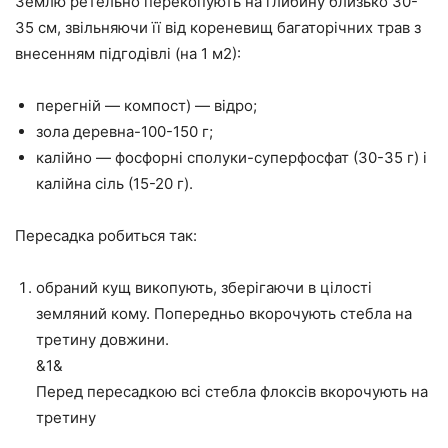
Землю ретельно перекопують на глибину близько 30-
35 см, звільняючи її від кореневищ багаторічних трав з
внесенням підгодівлі (на 1 м2):
перегній — компост) — відро;
зола деревна-100-150 г;
калійно — фосфорні сполуки-суперфосфат (30-35 г) і
калійна сіль (15-20 г).
Пересадка робиться так:
обраний кущ викопують, зберігаючи в цілості
земляний кому. Попередньо вкорочують стебла на
третину довжини.
&1&
Перед пересадкою всі стебла флоксів вкорочують на
третину