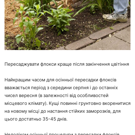
Пересаджувати флокси краще після закінчення цвітіння
Найкращим часом для осінньої пересадки флоксів
вважається період з середини серпня і до останніх
чисел вересня (в залежності від особливостей
місцевого клімату). Кущі повинні грунтовно вкоренитися
на новому місці до настання стійких заморозків, для
цього достатньо 35-45 днів.
Недоліком осінньої процедури з пересадки флоксів