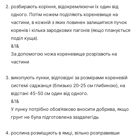
розбирають коріння, відокремлюючи їх один від
одного. Потім ножем поділяють кореневище на
частини, в кожній з яких повинен залишитися пучок
коренів і кілька зародкових пагонів (якщо планується
поділ куща).
&1&
За допомогою ножа кореневище розрізають на
частини
викопують лунки, відповідні за розмірами кореневій
системі саджанця (близько 20-25 см глибиною), на
відстані 45-50 см один від одного.
&1&
У лунку потрібно обов’язково вносити добрива, якщо
грунт не була підготовлена заздалегідь
рослина розміщують в ямці, вільно розправивши