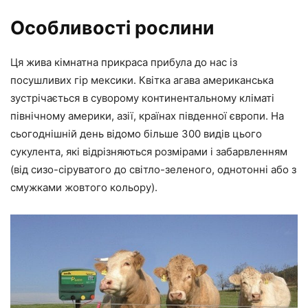
Особливості рослини
Ця жива кімнатна прикраса прибула до нас із
посушливих гір мексики. Квітка агава американська
зустрічається в суворому континентальному кліматі
північному америки, азії, країнах південної європи. На
сьогоднішній день відомо більше 300 видів цього
сукулента, які відрізняються розмірами і забарвленням
(від сизо-сіруватого до світло-зеленого, однотонні або з
смужками жовтого кольору).