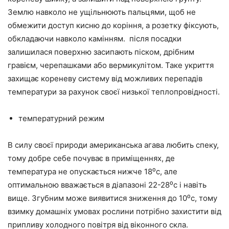
Землю навколо не ущільнюють пальцями, щоб не
обмежити доступ кисню до коріння, а розетку фіксують,
обкладаючи навколо камінням. після посадки
залишилася поверхню засипають піском, дрібним
гравієм, черепашками або вермикулітом. Таке укриття
захищає кореневу систему від можливих перепадів
температури за рахунок своєї низької теплопровідності.
температурний режим
В силу своєї природи американська агава любить спеку,
тому добре себе почуває в приміщеннях, де
температура не опускається нижче 18⁰с, але
оптимальною вважається в діапазоні 22-28⁰с і навіть
вище. Згубним може виявитися зниження до 10⁰с, тому
взимку домашніх умовах рослини потрібно захистити від
припливу холодного повітря від віконного скла.