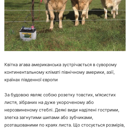
Квітка агава американська зустрічається в суворому
континентальному кліматі північному америки, азії,
країнах південної європи
За будовою являє собою розетку товстих, м’ясистих
листя, зібраних на дуже укороченому або
нерозвиненому стеблі. Деякі види наділені гострими,
злегка загнутими шипами або зубчиками,
розташованими по краях листа. Що стосується розмірів,