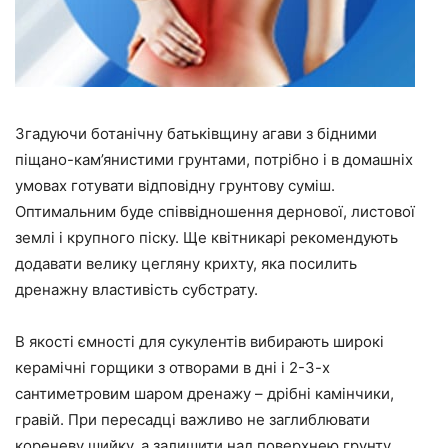
Згадуючи ботанічну батьківщину агави з бідними
піщано-кам’янистими грунтами, потрібно і в домашніх
умовах готувати відповідну грунтову суміш.
Оптимальним буде співвідношення дернової, листової
землі і крупного піску. Ще квітникарі рекомендують
додавати велику цегляну крихту, яка посилить
дренажну властивість субстрату.
В якості ємності для сукулентів вибирають широкі
керамічні горщики з отворами в дні і 2-3-х
сантиметровим шаром дренажу – дрібні камінчики,
гравій. При пересадці важливо не заглиблювати
кореневу шийку, а залишити над поверхнею грунту.