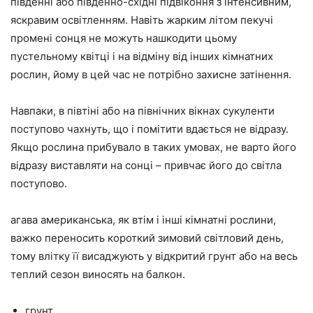
південні або південно-східні підвіконня з інтенсивним,
яскравим освітленням. Навіть жарким літом пекучі
промені сонця не можуть нашкодити цьому
пустельному квітці і на відміну від інших кімнатних
рослин, йому в цей час не потрібно захисне затінення.
Навпаки, в півтіні або на північних вікнах сукуленти
поступово чахнуть, що і помітити вдається не відразу.
Якщо рослина прибувало в таких умовах, не варто його
відразу виставляти на сонці – привчає його до світла
поступово.
агава американська, як втім і інші кімнатні рослини,
важко переносить короткий зимовий світловий день,
тому влітку її висаджують у відкритий грунт або на весь
теплий сезон виносять на балкон.
грунт