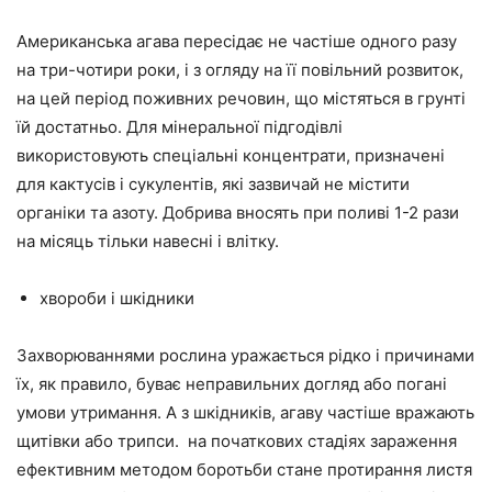
Американська агава пересідає не частіше одного разу
на три-чотири роки, і з огляду на її повільний розвиток,
на цей період поживних речовин, що містяться в грунті
їй достатньо. Для мінеральної підгодівлі
використовують спеціальні концентрати, призначені
для кактусів і сукулентів, які зазвичай не містити
органіки та азоту. Добрива вносять при поливі 1-2 рази
на місяць тільки навесні і влітку.
хвороби і шкідники
Захворюваннями рослина уражається рідко і причинами
їх, як правило, буває неправильних догляд або погані
умови утримання. А з шкідників, агаву частіше вражають
щитівки або трипси. на початкових стадіях зараження
ефективним методом боротьби стане протирання листя