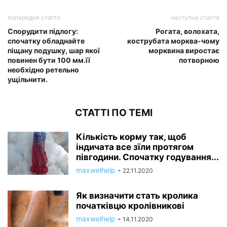
попередня стаття
наступна стаття
Спорудити підлогу:
Рогата, волохата,
спочатку обладнайте
кострубата морква-чому
піщану подушку, шар якої
морквина виростає
повинен бути 100 мм.її
потворною
необхідно ретельно
ущільнити.
СТАТТІ ПО ТЕМІ
Кількість корму так, щоб
індичата все зїли протягом
півгодини. Спочатку годування...
maxwelhelp
-
22.11.2020
Як визначити стать кролика
початківцю кролівникові
maxwelhelp
-
14.11.2020