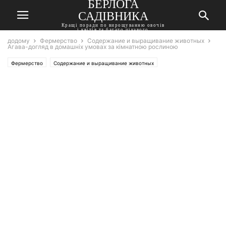
БЕРЛОГА
САДІВНИКА
Кращі поради по вирощуванню овочів
і квітів та багато цікавого
додому
Фермерство
Содержание и выращивание животных
Агава-догляд в домашніх умовах за кімнатною рослиною
Фермерство
Содержание и выращивание животных