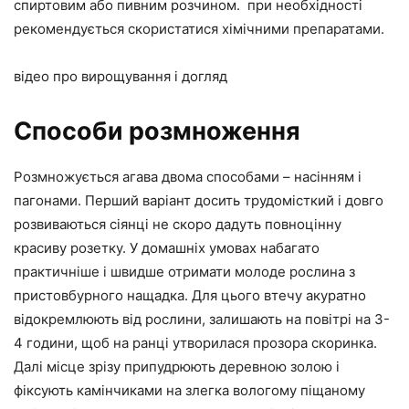
спиртовим або пивним розчином. при необхідності
рекомендується скористатися хімічними препаратами.
відео про вирощування і догляд
Способи розмноження
Розмножується агава двома способами – насінням і
пагонами. Перший варіант досить трудомісткий і довго
розвиваються сіянці не скоро дадуть повноцінну
красиву розетку. У домашніх умовах набагато
практичніше і швидше отримати молоде рослина з
пристовбурного нащадка. Для цього втечу акуратно
відокремлюють від рослини, залишають на повітрі на 3-
4 години, щоб на ранці утворилася прозора скоринка.
Далі місце зрізу припудрюють деревною золою і
фіксують камінчиками на злегка вологому піщаному