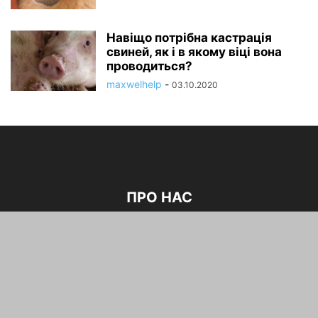
Навіщо потрібна кастрація
свиней, як і в якому віці вона
проводиться?
maxwelhelp
-
03.10.2020
ПРО НАС
Корисні поради про вирощування та догляд за плодово-
ягідними культурами ,по садівництву та ще багато
корисної інформаціі.
зв'язатися з нами:
maxwelhelp@gmail.com