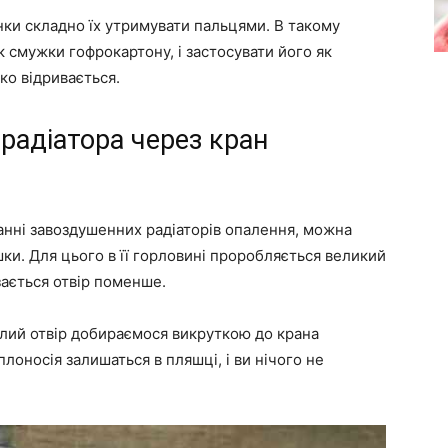
нки складно їх утримувати пальцями. В такому
смужки гофрокартону, і застосувати його як
ко відривається.
 радіатора через кран
анні завоздушенних радіаторів опалення, можна
шки. Для цього в її горловині проробляється великий
зається отвір поменше.
алий отвір добираємося викруткою до крана
плоносія залишаться в пляшці, і ви нічого не