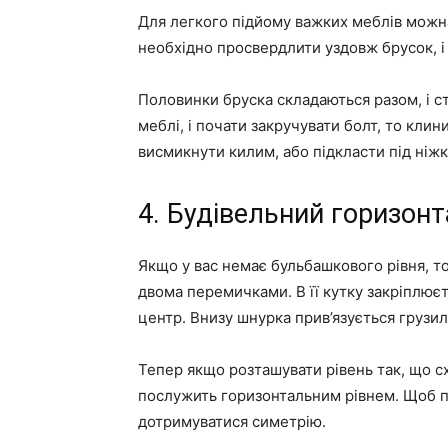
Для легкого підйому важких меблів можн
необхідно просвердлити уздовж брусок, і 
Половинки бруска складаються разом, і с
меблі, і почати закручувати болт, то клини
висмикнути килим, або підкласти під ніжк
4. Будівельний горизонт
Якщо у вас немає бульбашкового рівня, то
двома перемичками. В її кутку закріплює
центр. Внизу шнурка прив’язується грузи
Тепер якщо розташувати рівень так, що с
послужить горизонтальним рівнем. Щоб п
дотримуватися симетрію.