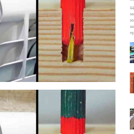
Що
за
зо
за
пр