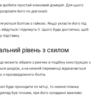
а зробити простий клиновий домкрат. Для цього
розрізати його по діагоналі.
тягуються болтом з гайкою. Якщо укласти його під
 зійдуться і піднімуть її. Цього буде достатньо, щоб
у підставку.
альний рівень з схилом
ді можете зібрати з реечек а-подібну конструкцію з
ться шнурок, а на нижній перемичці відзначається
ло з просвердленого болта.
хил буде проходити по мітці, то нижня планка
рилад був точним, при його складанні важливо