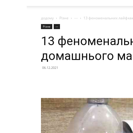
додому
Різне
---
13 феноменальних лайфхак
Різне
---
13 феноменальн
домашнього ма
06.12.2021