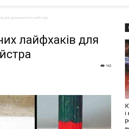
ів для домашнього майстра
их лайфхаків для
йстра
163
К
і
р
ma