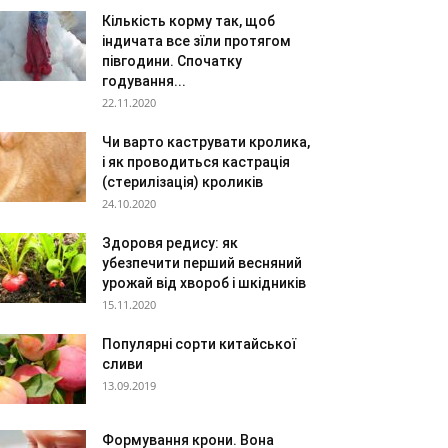
Кількість корму так, щоб
індичата все зїли протягом
півгодини. Спочатку
годування...
22.11.2020
Чи варто каструвати кролика,
і як проводиться кастрація
(стерилізація) кроликів
24.10.2020
Здоровя редису: як
убезпечити перший весняний
урожай від хвороб і шкідників
15.11.2020
Популярні сорти китайської
сливи
13.09.2019
Формування крони. Вона