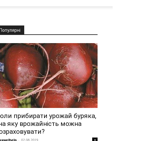
Популярні
оли прибирати урожай буряка,
 на яку врожайність можна
озраховувати?
xwelhelp
-
02.08.2019
0