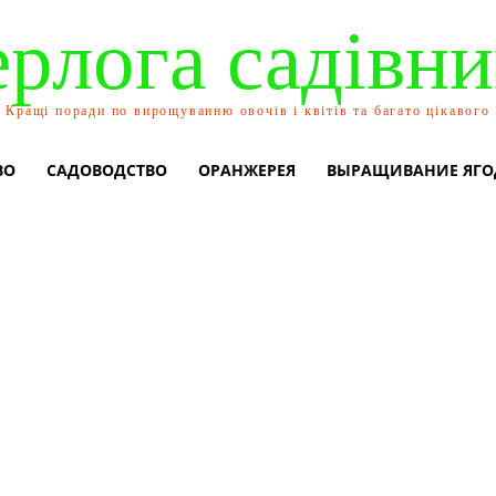
ерлога садівни
Кращі поради по вирощуванню овочів і квітів та багато цікавого
ВО
САДОВОДСТВО
ОРАНЖЕРЕЯ
ВЫРАЩИВАНИЕ ЯГО