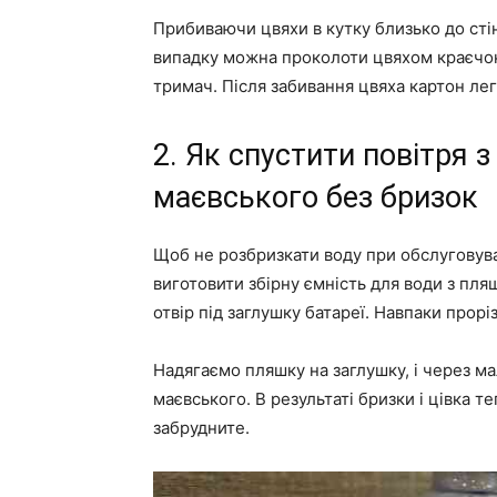
Прибиваючи цвяхи в кутку близько до сті
випадку можна проколоти цвяхом краєчок 
тримач. Після забивання цвяха картон лег
2. Як спустити повітря з
маєвського без бризок
Щоб не розбризкати воду при обслуговув
виготовити збірну ємність для води з пля
отвір під заглушку батареї. Навпаки прорі
Надягаємо пляшку на заглушку, і через м
маєвського. В результаті бризки і цівка те
забрудните.