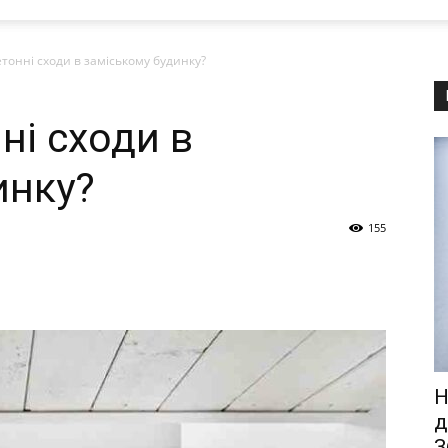
етонні сходи в заміському будинку?
ні сходи в
инку?
155
Н
д
З