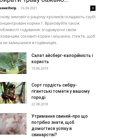
xwelhelp
-
16.04.2021
0
нову зимового раціону кроликів складають грубі
концентровані корми 1. Враховуйте також
обливості годування: згодовуючи своїм
хованцям соковиті корми і мішанки, стежте, щоб
а не залишалася в годівницях.
Салат айсберг-калорійність і
користь
19.06.2019
Сорт гордість сибіру-
гігантські томати у вашому
городі
22.08.2018
Утримання свиней-про що
потрібно знати, щоб
домогтися успіху в
свинарстві?