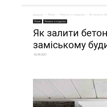
додому
Різне
Ремонт и отделка
Як залити б
Різне
Ремонт и отделка
Як залити бетон
заміському буд
02.09.2021