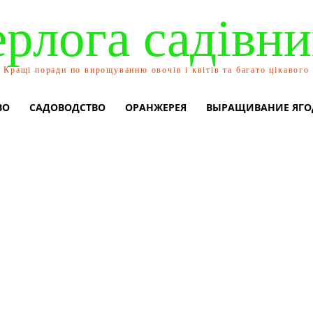
ерлога садівни
Кращі поради по вирощуванню овочів і квітів та багато цікавого
ВО
САДОВОДСТВО
ОРАНЖЕРЕЯ
ВЫРАЩИВАНИЕ ЯГО