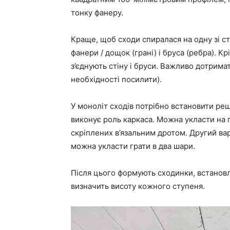
тонку фанеру.
Краще, щоб сходи спиралася на одну зі ст
фанери / дощок (грані) і бруса (ребра). 
з’єднують стіну і бруси. Важливо дотрима
необхідності посилити).
У моноліт сходів потрібно встановити ре
виконує роль каркаса. Можна укласти на 
скріплених в’язальним дротом. Другий ва
можна укласти грати в два шари.
Після цього формують сходинки, встанов
визначить висоту кожного ступеня.