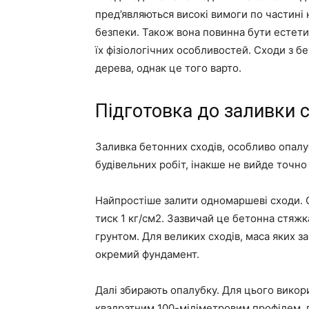
пред’являються високі вимоги по частині 
безпеки. Також вона повинна бути естетич
їх фізіологічних особливостей. Сходи з б
дерева, однак це того варто.
Підготовка до заливки с
Заливка бетонних сходів, особливо опалу
будівельних робіт, інакше не вийде точн
Найпростіше залити одномаршеві сходи. 
тиск 1 кг/см2. Зазвичай це бетонна стя
грунтом. Для великих сходів, маса яких 
окремий фундамент.
Далі збирають опалубку. Для цього викори
квадратним 100-міліметровим профілем, 