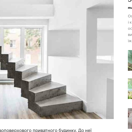
ma
Ос
і 
ос
ви
їж
воповерхового приватного будинку. До неї