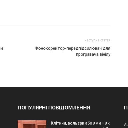
наступна стаття
ми
Фонокоректор-передпідсилювач для
програвача вінілу
ПОПУЛЯРНІ ПОВІДОМЛЕННЯ
П
Клітини, вольєри або ями – як
А