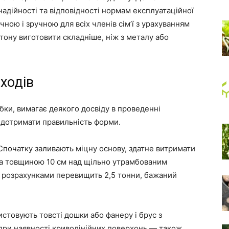
надійності та відповідності нормам експлуатаційної
ною і зручною для всіх членів сім’ї з урахуванням
етону виготовити складніше, ніж з металу або
ходів
бки, вимагає деякого досвіду в проведенні
о дотримати правильність форми.
Спочатку заливають міцну основу, здатне витримати
жка товщиною 10 см над щільно утрамбованим
за розрахунками перевищить 2,5 тонни, бажаний
стовують товсті дошки або фанеру і брус з
при наявності криволінійних поверхонь — також