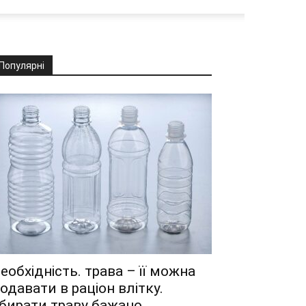
Популярні
еобхідність. трава – її можна
одавати в раціон влітку.
бирати траву бажано...