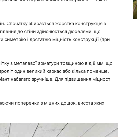
ін. Спочатку збирається жорстка конструкція з
Кріплення до стіни здійснюється дюбелями, що
ти симетрію і достатню міцність конструкції (при
шітку з металевої арматури товщиною від 8 мм, що
проліт один великий каркас або кілька поменше,
ріант набагато зручніше. Для підвищення міцності
люючи поперечки з міцних дощок, висота яких