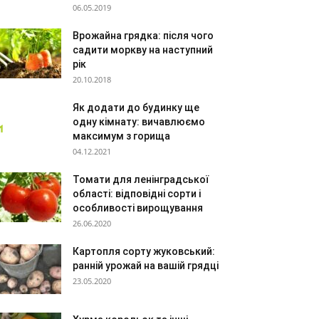
06.05.2019
Врожайна грядка: після чого
садити моркву на наступний
рік
20.10.2018
Як додати до будинку ще
одну кімнату: вичавлюємо
максимум з горища
04.12.2021
Томати для ленінградської
області: відповідні сорти і
особливості вирощування
26.06.2020
Картопля сорту жуковський:
ранній урожай на вашій грядці
23.05.2020