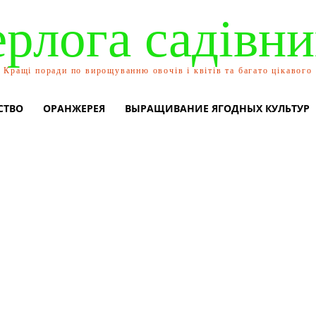
ерлога садівни
Кращі поради по вирощуванню овочів і квітів та багато цікавого
СТВО
ОРАНЖЕРЕЯ
ВЫРАЩИВАНИЕ ЯГОДНЫХ КУЛЬТУР