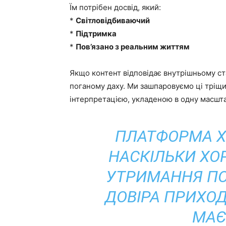
Їм потрібен досвід, який:
*
Світловідбиваючий
*
Підтримка
*
Пов’язано з реальним життям
Якщо контент відповідає внутрішньому ста
поганому даху. Ми зашпаровуємо ці тріщ
інтерпретацією, укладеною в одну масшт
ПЛАТФОРМА Х
НАСКІЛЬКИ ХО
УТРИМАННЯ ПО
ДОВІРА ПРИХОД
МАЄ