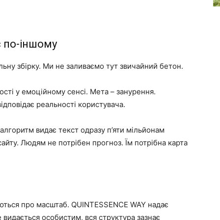
 по-іншому
ьну збірку. Ми не заливаємо тут звичайний бетон.
сті у емоційному сенсі. Мета – занурення.
відповідає реальності користувача.
 алгоритм видає текст одразу п’яти мільйонам
айту. Людям не потрібен прогноз. Їм потрібна карта
луються про масштаб. QUINTESSENCE WAY надає
не видається особистим, вся структура зазнає