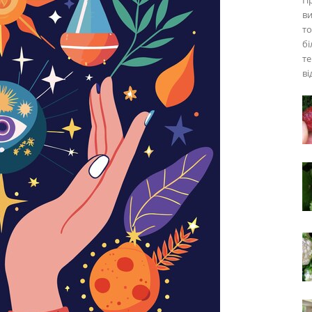
Пр
ви
то
бі
те
ві