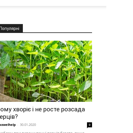
Популярні
ому хворіє і не росте розсада
ерців?
xwelhelp
-
30.01.2020
0