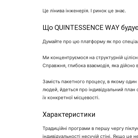
Це лінива інженерія. І ринок це знає.
Що QUINTESSENCE WAY будує
Думайте про цю платформу як про спеціал
Ми концентруємося на структурній цілісно
Справжня, глибока взаємодія, яка дійсно 
Замість пакетного процесу, в якому один
людей, йдеться про індивідуальний план с
їх
конкретної місцевості.
Характеристики
Традиційні програми в першу чергу пік
індивідуальності несучій стіні. Якщо це 