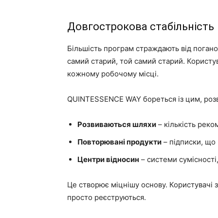
Довгострокова стабільність
Більшість програм страждають від погано
самий старий, той самий старий. Користув
кожному робочому місці.
QUINTESSENCE WAY бореться із цим, розв
Розвиваються шляхи
– кількість реко
Повторювані продукти
– підписки, що 
Центри відносин
– системи сумісності,
Це створює міцнішу основу. Користувачі 
просто реєструються.