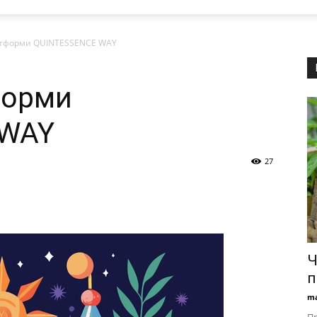
атформи QUINTESSENCE WAY
форми
 WAY
27
Ч
п
ma