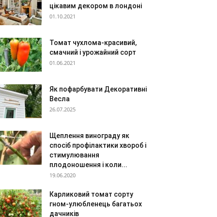
цікавим декором в лондоні
01.10.2021
Томат чухлома-красивий,
смачний і урожайний сорт
01.06.2021
Як пофарбувати Декоративні
Весла
26.07.2025
Щеплення винограду як
спосіб профілактики хвороб і
стимулювання
плодоношення і коли...
19.06.2020
Карликовий томат сорту
гном-улюбленець багатьох
дачників