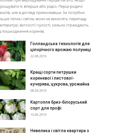
облем при вирощуванні перців багато, якщо
рощувати їх вперше або рідко. Перці-родичі
матів, але в догляді примхливіше. Їм потрібно
льше тепла і світла, вони не виносять перепаду
мператур, вогкості і сухості, сильно страждають
д пошкодження коренів.
Голландська технологія для
цілорічного врожаю полуниці
22.08.2019
Кращі сорти петрушки
кореневої і листової-
кучерява, цукрова, урожайна
08.04.2019
Картопля бриз-білоруський
сорт для профі
10.06.2019
Невелика і світла квартира з