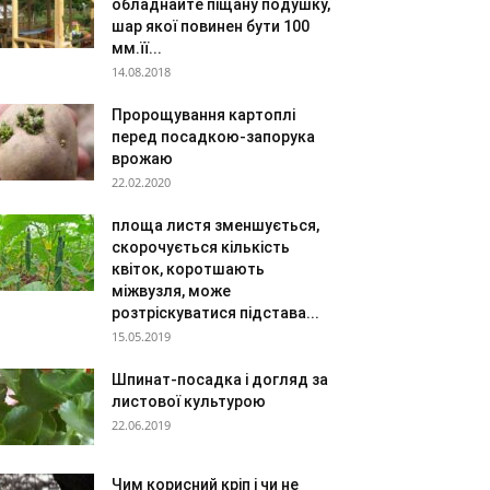
обладнайте піщану подушку,
шар якої повинен бути 100
мм.її...
14.08.2018
Пророщування картоплі
перед посадкою-запорука
врожаю
22.02.2020
площа листя зменшується,
скорочується кількість
квіток, коротшають
міжвузля, може
розтріскуватися підстава...
15.05.2019
Шпинат-посадка і догляд за
листової культурою
22.06.2019
Чим корисний кріп і чи не