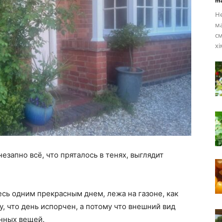
ma
Не
м
см
хі
езапно всё, что пряталось в тенях, выглядит
сь одним прекрасным днем, лежа на газоне, как
у, что день испорчен, а потому что внешний вид
нных вещей.