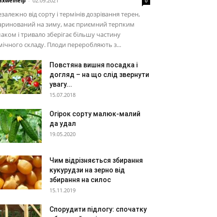
xwelhelp
-
02.09.2021
0
залежно від сорту і термінів дозрівання терен,
аринований на зиму, має приємний терпким
аком і тривало зберігає більшу частину
мічного складу. Плоди переробляють з...
Повстяна вишня посадка і
догляд – на що слід звернути
увагу...
15.07.2018
Огірок сорту малюк-малий
да удал
19.05.2020
Чим відрізняється збирання
кукурудзи на зерно від
збирання на силос
15.11.2019
Спорудити підлогу: спочатку