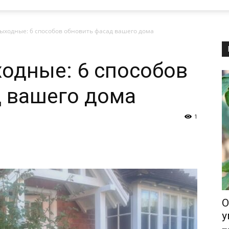
ыходные: 6 способов обновить фасад вашего дома
одные: 6 способов
д вашего дома
1
О
у