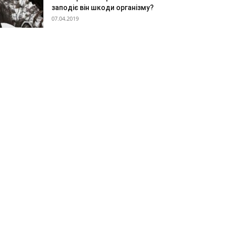
заподіє він шкоди організму?
07.04.2019