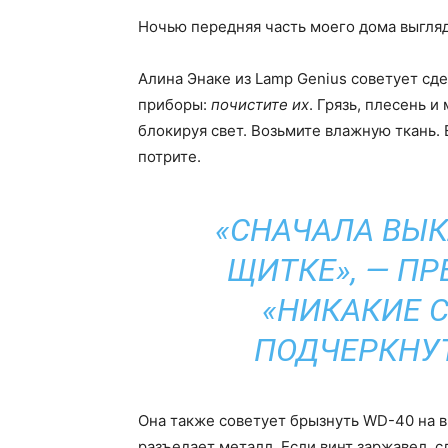
Ночью передняя часть моего дома выгля
Алина Энаке из Lamp Genius советует сд
приборы:
почистите их
. Грязь, плесень 
блокируя свет. Возьмите влажную ткань.
потрите.
«СНАЧАЛА ВЫК
ЩИТКЕ», — П
«НИКАКИЕ 
ПОДЧЕРКНУТ
Она также советует брызнуть WD-40 на в
разъедает металл. Если винт заржавел,