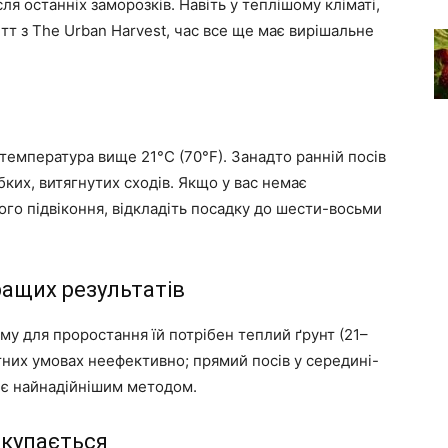
ля останніх заморозків. Навіть у теплішому кліматі,
етт з The Urban Harvest, час все ще має вирішальне
температура вище 21°C (70°F). Занадто ранній посів
бких, витягнутих сходів. Якщо у вас немає
ого підвіконня, відкладіть посадку до шести-восьми
ращих результатів
му для проростання їй потрібен теплий ґрунт (21–
тних умовах неефективно; прямий посів у середині-
) є найнадійнішим методом.
окупається