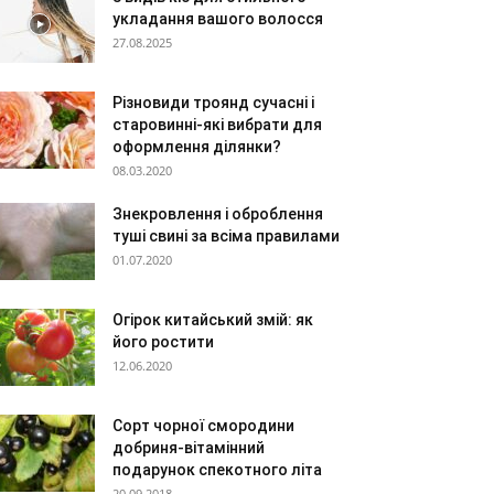
укладання вашого волосся
27.08.2025
Різновиди троянд сучасні і
старовинні-які вибрати для
оформлення ділянки?
08.03.2020
Знекровлення і оброблення
туші свині за всіма правилами
01.07.2020
Огірок китайський змій: як
його ростити
12.06.2020
Сорт чорної смородини
добриня-вітамінний
подарунок спекотного літа
20.09.2018