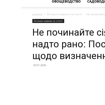
ОВОЩЕВОДСТВО
САДОВОД
додому
Останні новини та статті
Не починайте
Останні новини та статті
Не починайте сі
надто рано: Пос
щодо визначенн
20.01.2026