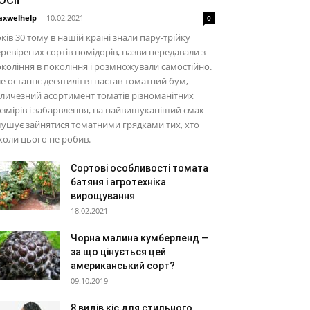
xwelhelp
-
10.02.2021
0
ків 30 тому в нашій країні знали пару-трійку
ревірених сортів помідорів, назви передавали з
коління в покоління і розмножували самостійно.
е останнє десятиліття настав томатний бум,
личезний асортимент томатів різноманітних
змірів і забарвлення, на найвишуканіший смак
ушує зайнятися томатними грядками тих, хто
коли цього не робив.
Сортові особливості томата
батяня і агротехніка
вирощування
18.02.2021
Чорна малина кумберленд —
за що цінується цей
американський сорт?
09.10.2019
8 видів кіс для стильного