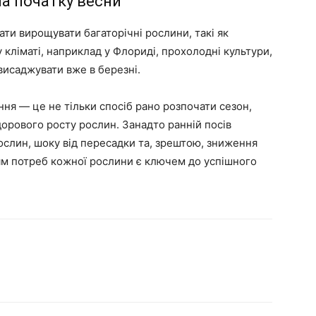
а початку весни
ати вирощувати багаторічні рослини, такі як
 кліматі, наприклад у Флориді, прохолодні культури,
 висаджувати вже в березні.
ня — це не тільки спосіб рано розпочати сезон,
дорового росту рослин. Занадто ранній посів
слин, шоку від пересадки та, зрештою, зниження
ям потреб кожної рослини є ключем до успішного