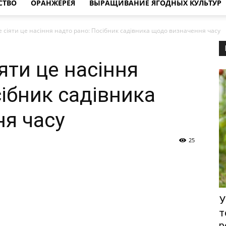
СТВО
ОРАНЖЕРЕЯ
ВЫРАЩИВАНИЕ ЯГОДНЫХ КУЛЬТУР
 сіяти це насіння надто рано: Посібник садівника щодо визначення часу
яти це насіння
ібник садівника
я часу
25
У
т
р