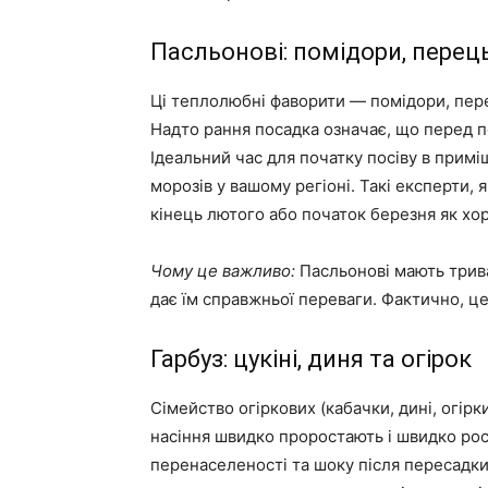
Пасльонові: помідори, перец
Ці теплолюбні фаворити — помідори, пере
Надто рання посадка означає, що перед п
Ідеальний час для початку посіву в прим
морозів у вашому регіоні. Такі експерти,
кінець лютого або початок березня як хор
Чому це важливо:
Пасльонові мають трива
дає їм справжньої переваги. Фактично, це
Гарбуз: цукіні, диня та огірок
Сімейство огіркових (кабачки, дині, огір
насіння швидко проростають і швидко рос
перенаселеності та шоку після пересадки.