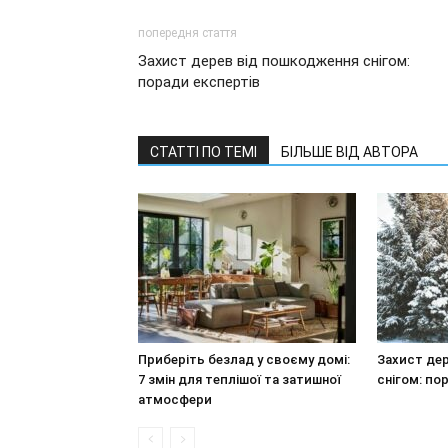
попередня стаття
Захист дерев від пошкодження снігом:
поради експертів
СТАТТІ ПО ТЕМІ
БІЛЬШЕ ВІД АВТОРА
Приберіть безлад у своєму домі:
Захист де
7 змін для теплішої та затишної
снігом: по
атмосфери