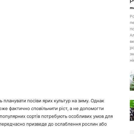
ma
Ро
пе
по
Ал
ве
ро
зм
ні
 планувати посіви ярих культур на зиму. Однак
може фактично
сповільнити
ріст, а не допомогти
 популярних сортів потребують особливих умов для
и передчасно призведе до ослаблення рослин або