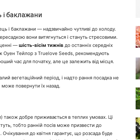
ь і баклажани
ць і баклажани — надзвичайно чутливі до холоду.
ересадкою вони витягнуться і стануть стресовими.
іщенні —
шість-вісім тижнів
до останніх середніх
 як Оуен Тейлор з Truelove Seeds, рекомендують
оший час для початку, але це залежить від місця.
лий вегетаційний період, і надто рання посадка не
 може повернути їх назад.
ки) також добре приживається в теплих умовах. Ці
туть, тобто ранній посів може призвести до
 Очікування до квітня гарантує, що розсада буде