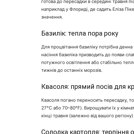
готова до пересадки в середині травня піс
наприклад у Флориді, де садить Еліза Пік
значення.
Базилік: тепла пора року
Для процвітання базиліку потрібна денна 
насіння базиліка призводить до появи сла
потужного освітлення або стабільно тепл
тижнів до останніх морозів.
Квасоля: прямий посів для к
Квасоля погано переносить пересадку, то
27°C або 70–80°F). Вирощувати їх у кімна
кінці травня (залежно від вашого регіону
Солодка картопля: терпіння 