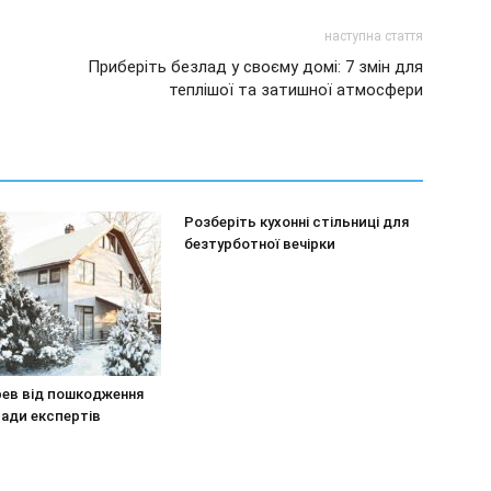
наступна стаття
Приберіть безлад у своєму домі: 7 змін для
теплішої та затишної атмосфери
Розберіть кухонні стільниці для
безтурботної вечірки
рев від пошкодження
ради експертів