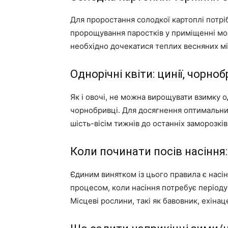
Для проростання солодкої картоплі потрі
пророщування паростків у приміщенні мо
необхідно дочекатися теплих весняних мі
Однорічні квіти: цинії, чорно
Як і овочі, не можна вирощувати взимку од
чорнобривці. Для досягнення оптимальних
шість-вісім тижнів до останніх заморозків
Коли починати посів насіння
Єдиним винятком із цього правила є насін
процесом, коли насіння потребує період
Місцеві рослини, такі як бавовник, ехінаце