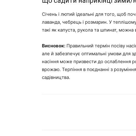
Що садити наприкінці зими/н
Січень і лютий ідеальні для того, щоб поч
лаванда, чебрець і розмарин. У теплішому
такі як капуста, рукола та шпинат, можна
Висновок:
Правильний термін посіву насін
але й забезпечує оптимальні умови для з
насіння може призвести до ослаблення ро
врожаю. Терпіння в поєднанні з розумінн
садівництва.