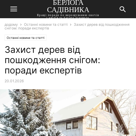
БЕРЛОГА
САДІВНИКА
Кращі поради по вирощуванню овочів
і квітів та багато цікавого
додому
Останні новини та статті
Захист дерев від пошкодження
снігом: поради експертів
Останні новини та статті
Захист дерев від
пошкодження снігом:
поради експертів
20.01.2026