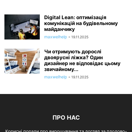
Digital Lean: оптимізація
комунікацій на будівельному
майданчику
maxwelhelp
-
19.11.2025
Чи отримують дорослі
двоярусні ліжка? Один
дизайнер не відповідає цьому
звичайному...
maxwelhelp
-
19.11.2025
ПРО НАС
Корисні поради про вирощування та догляд за плодово-