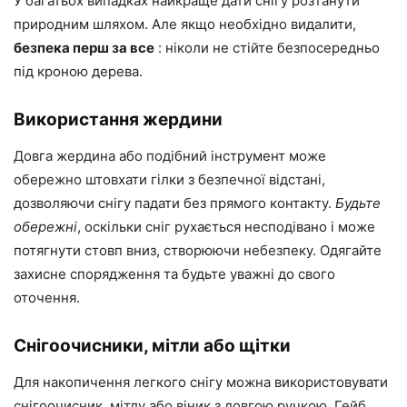
У багатьох випадках найкраще дати снігу розтанути
природним шляхом. Але якщо необхідно видалити,
безпека перш за все
: ніколи не стійте безпосередньо
під кроною дерева.
Використання жердини
Довга жердина або подібний інструмент може
обережно штовхати гілки з безпечної відстані,
дозволяючи снігу падати без прямого контакту.
Будьте
обережні
, оскільки сніг рухається несподівано і може
потягнути стовп вниз, створюючи небезпеку. Одягайте
захисне спорядження та будьте уважні до свого
оточення.
Снігоочисники, мітли або щітки
Для накопичення легкого снігу можна використовувати
снігоочисник, мітлу або віник з довгою ручкою. Гейб