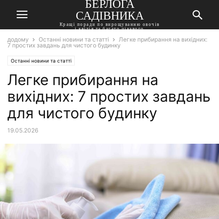
БЕРЛОГА
САДІВНИКА
Кращі поради по вирощуванню овочів
і квітів та багато цікавого
додому
Останні новини та статті
Легке прибирання на вихідних:
7 простих завдань для чистого будинку
Останні новини та статті
Легке прибирання на
вихідних: 7 простих завдань
для чистого будинку
19.05.2026