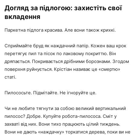
Догляд за підлогою: захистіть свої
вкладення
Паркетна підлога красива. Але вони також крихкі.
Сприймайте бруд як наждачний папір. Кожен ваш крок
перетягує пил та пісок по лаковому покриттю. Він
дряпається. Покривається дрібними борознами. Згодом
поверхня руйнується. Крістіан називає це «смертю»
статі.
Пилососьте. Підмітайте. Не ігноруйте це.
Чи не любите тягнути за собою великий вертикальний
пилосос? Добре. Купуйте робота-пилососа. Сміт у
захваті від них. Вони тихо працюють цілий тиждень.
Вони не дають «наждачку» торкатися дерева, поки ви не