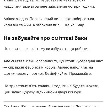
кімнаті, ви відстали. Перестаньте чекати, поки
наздоганятиме втрачене займатиме чотири години.
Авілес згодна. Поверхневий пил легко забирається,
коли він свіжий. А засохлий пил — це кошмар.
Не забувайте про сміттєві баки
Це погано пахне. І тому ви забуваєте це робити.
Але сміттєві баки, особливо ті, що стоять усередині шаф
— справжні фабрики мікробів. Авілес наполягає на
щотижневому протирі. Дезінфікуйте. Промивайте.
Це триватиме п’ять хвилин. І тоді ви не будете нюхати
цей запах щоразу, відчиняючи двері комори.
Ось і все. Жодних масштабних ремонтів. Просто нудні