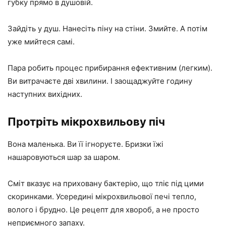
губку прямо в душовій.
Зайдіть у душ. Нанесіть піну на стіни. Змийте. А потім
уже мийтеся самі.
Пара робить процес прибирання ефективним (легким).
Ви витрачаєте дві хвилини. І заощаджуйте годину
наступних вихідних.
Протріть мікрохвильову піч
Вона маленька. Ви її ігноруєте. Бризки їжі
нашаровуються шар за шаром.
Сміт вказує на приховану бактерію, що тліє під цими
скоринками. Усередині мікрохвильової печі тепло,
волого і брудно. Це рецепт для хвороб, а не просто
неприємного запаху.