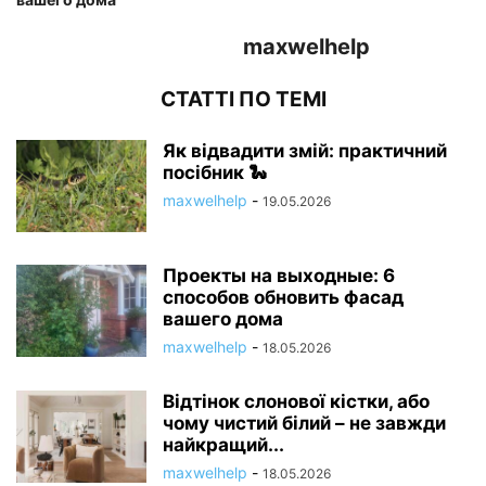
maxwelhelp
СТАТТІ ПО ТЕМІ
Як відвадити змій: практичний
посібник 🐍
maxwelhelp
-
19.05.2026
Проекты на выходные: 6
способов обновить фасад
вашего дома
maxwelhelp
-
18.05.2026
Відтінок слонової кістки, або
чому чистий білий – не завжди
найкращий...
maxwelhelp
-
18.05.2026