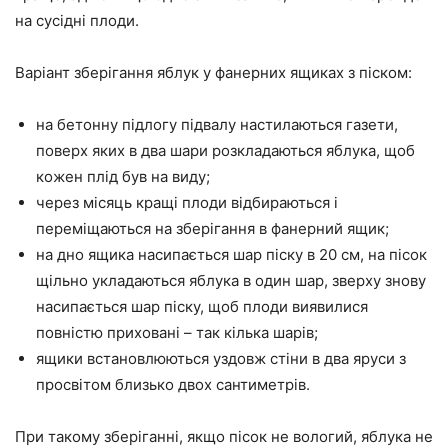
на сусідні плоди.
Варіант зберігання яблук у фанерних ящиках з піском:
на бетонну підлогу підвалу настилаються газети,
поверх яких в два шари розкладаються яблука, щоб
кожен плід був на виду;
через місяць кращі плоди відбираються і
переміщаються на зберігання в фанерний ящик;
на дно ящика насипається шар піску в 20 см, на пісок
щільно укладаються яблука в один шар, зверху знову
насипається шар піску, щоб плоди виявилися
повністю приховані – так кілька шарів;
ящики встановлюються уздовж стіни в два яруси з
просвітом близько двох сантиметрів.
При такому зберіганні, якщо пісок не вологий, яблука не