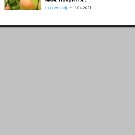
maxwelhelp
-
11.04.2021
ПРО НАС
Корисні поради про вирощування та догляд за плодово-
ягідними культурами ,по садівництву та ще багато
корисної інформаціі.
зв'язатися з нами:
maxwelhelp@gmail.com
ЙДИ ЗА НАМИ