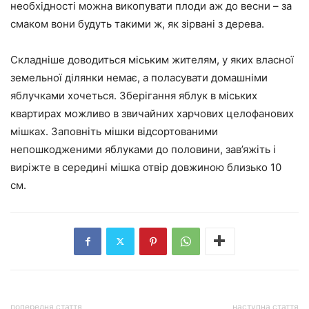
необхідності можна викопувати плоди аж до весни – за
смаком вони будуть такими ж, як зірвані з дерева.
Складніше доводиться міським жителям, у яких власної
земельної ділянки немає, а поласувати домашніми
яблучками хочеться. Зберігання яблук в міських
квартирах можливо в звичайних харчових целофанових
мішках. Заповніть мішки відсортованими
непошкодженими яблуками до половини, зав’яжіть і
виріжте в середині мішка отвір довжиною близько 10
см.
попередня стаття
наступна стаття