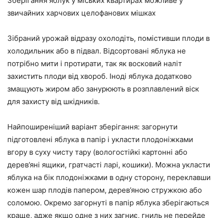
Зберігання яблук у міських квартирах можливе у
звичайних харчових целофанових мішках
Зібраний урожай відразу охолодіть, помістивши плоди в
холодильник або в підвал. Відсортовані яблука не
потрібно мити і протирати, так як восковий наліт
захистить плоди від хвороб. Іноді яблука додатково
змащують жиром або занурюють в розплавлений віск
для захисту від шкідників.
Найпоширеніший варіант зберігання: загорнути
підготовлені яблука в папір і укласти плодоніжками
вгору в суху чисту тару (вологостійкі картонні або
дерев’яні ящики, гратчасті ларі, кошики). Можна укласти
яблука на бік плодоніжками в одну сторону, переклавши
кожен шар плодів папером, дерев’яною стружкою або
соломою. Окремо загорнуті в папір яблука зберігаються
краще, адже якщо одне з них загниє, гниль не перейде