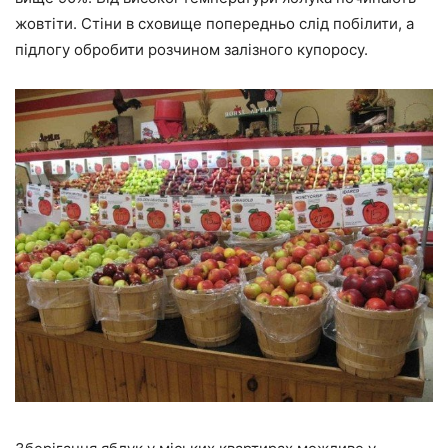
жовтіти. Стіни в сховище попередньо слід побілити, а
підлогу обробити розчином залізного купоросу.