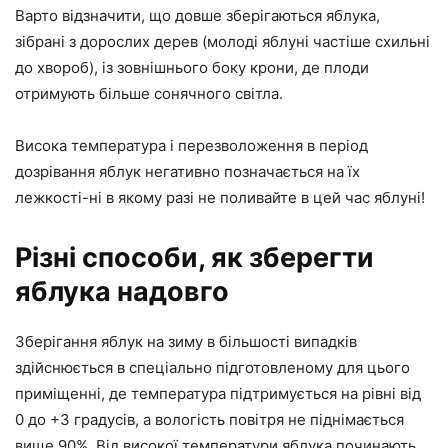
Варто відзначити, що довше зберігаються яблука,
зібрані з дорослих дерев (молоді яблуні частіше схильні
до хвороб), із зовнішнього боку крони, де плоди
отримують більше сонячного світла.
Висока температура і перезволоження в період
дозрівання яблук негативно позначається на їх
лежкості-ні в якому разі не поливайте в цей час яблуні!
Різні способи, як зберегти
яблука надовго
Зберігання яблук на зиму в більшості випадків
здійснюється в спеціально підготовленому для цього
приміщенні, де температура підтримується на рівні від
0 до +3 градусів, а вологість повітря не піднімається
вище 90%. Від високої температури яблука починають