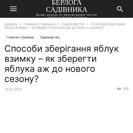
БЕРЛОГА
САДІВНИКА
Кращі поради по вирощуванню овочів
і квітів та багато цікавого
додому
Главная страница
Садоводство
Способи зберігання
яблук взимку – як зберегти яблука аж до нового сезону?
Главная страница
Садоводство
Способи зберігання яблук
взимку – як зберегти
яблука аж до нового
сезону?
168
22.01.2021