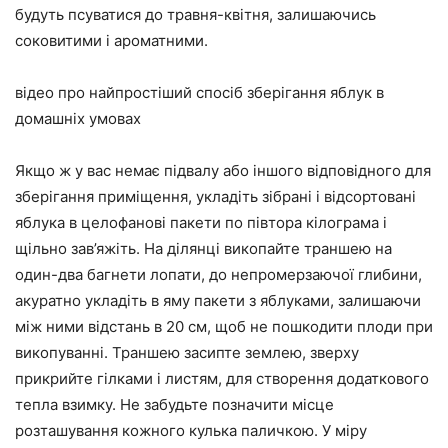
будуть псуватися до травня-квітня, залишаючись
соковитими і ароматними.
відео про найпростіший спосіб зберігання яблук в
домашніх умовах
Якщо ж у вас немає підвалу або іншого відповідного для
зберігання приміщення, укладіть зібрані і відсортовані
яблука в целофанові пакети по півтора кілограма і
щільно зав’яжіть. На ділянці викопайте траншею на
один-два багнети лопати, до непромерзаючої глибини,
акуратно укладіть в яму пакети з яблуками, залишаючи
між ними відстань в 20 см, щоб не пошкодити плоди при
викопуванні. Траншею засипте землею, зверху
прикрийте гілками і листям, для створення додаткового
тепла взимку. Не забудьте позначити місце
розташування кожного кулька паличкою. У міру