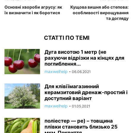
Основні хвороби агрусу: як
Кущова вишня або степова:
їх визначити і як боротися
особливості вирощування
та догляду
СТАТТІ ПО ТЕМІ
Дуга висотою 1 метр (не
рахуючи відрізки на кінцях для
поглиблення...
maxwelhelp
-
06.06.2021
Для клівіїмагазинний
керамзитовий дренаж-простий і
доступний варіант
maxwelhelp
-
01.05.2021
поліестер — pe) – товщина
плівки становить близько 25
мкм. Покриття...