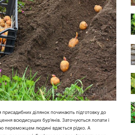
и присадибних ділянок починають підготовку до
щення всюдисущих бур’янів. Заточуються лопати і
бою переможцем людині вдається рідко. А