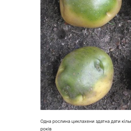
Одна рослина циклахени здатна дати кільк
років