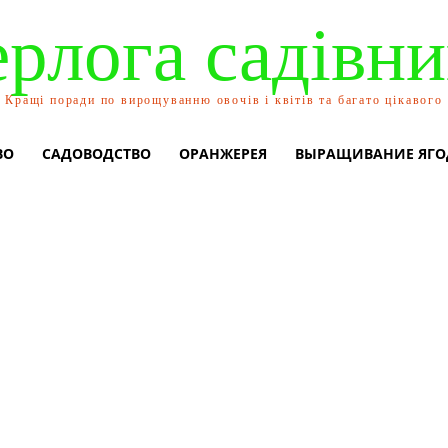
ерлога садівни
Кращі поради по вирощуванню овочів і квітів та багато цікавого
ВО
САДОВОДСТВО
ОРАНЖЕРЕЯ
ВЫРАЩИВАНИЕ ЯГО