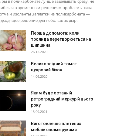
ры в поликарбонате лучше заделывать сразу, не
рибегая в временным решениям проблемы типа
отча и изоленты Заплатки из поликарбоната —
одходящее решение для небольших дыр.
Перша допомога: коли
троянда перетворюється на
шипшина
26.12.2020
Великоплідний томат
цукровий бізон
14.06.2020
Яким буде останній
ретроградний меркурій цього
року
13.09.2021
Виготовлення плетених
меблів своїми руками