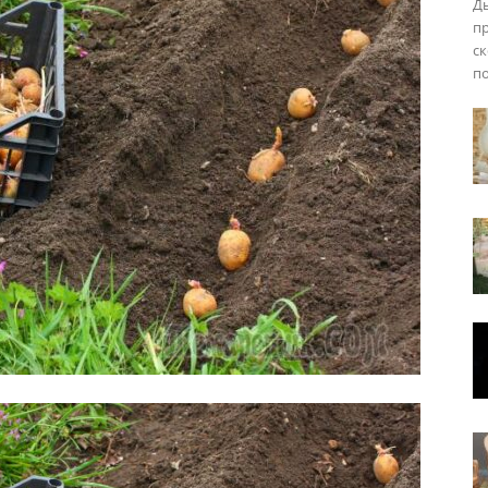
Ды
п
ск
п