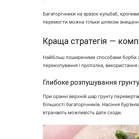
Багаторічники на зразок кульбаб, кропив
перемогти можна тільки шляхом знищенн
Краща стратегія — комп
Найбільш поширеними способами борби з 
перекопування і прополка, використання г
Глибоке розпушування грунт
При оранні верхній шар грунту переверта
більшості багаторічників. Насіння бур’янів
втрачають можливість дати сходи.