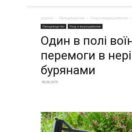
додому
Овощеводство
Уход и выращивание
Овощеводство
Уход и выращивание
Один в полі воїн
перемоги в нері
бурянами
06.06.2019