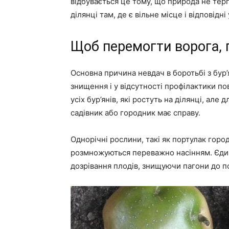
відбувається це тому, що природа не терп
ділянці там, де є вільне місце і відповідн
Щоб перемогти ворога, п
Основна причина невдач в боротьбі з бур
знищення і у відсутності профілактики п
усіх бур’янів, які ростуть на ділянці, але
садівник або городник має справу.
Однорічні рослини, такі як портулак горо
розмножуються переважно насінням. Єдини
дозрівання плодів, знищуючи пагони до по