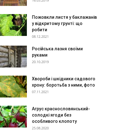
16.03.2019
Пожовкли листя у баклажанів
у відкритому грунті: що
робити
08.12.2021
Російська лазня своїми
руками
20.10.2019
Хвороби і шкідники садового
хрону: боротьба з ними, фото
07.11.2021
Агрус краснословянський-
солодкі ягоди без
особливого клопоту
25.08.2020