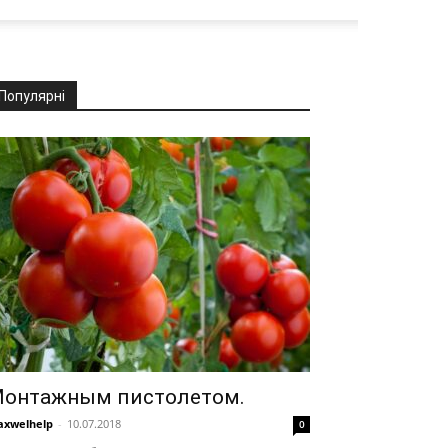
Популярні
онтажным пистолетом.
xwelhelp
-
10.07.2018
0