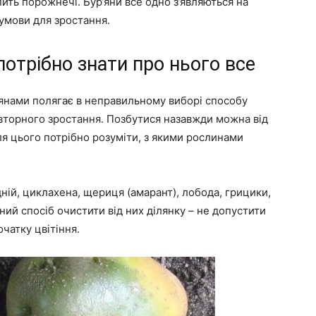
ить порожнечі. Бур’яни все одно з’являються на
і умови для зростання.
отрібно знати про нього все
’янами полягає в неправильному виборі способу
овторного зростання. Позбутися назавжди можна від
 для цього потрібно розуміти, з якими рослинами
дній, циклахена, щериця (амарант), лобода, грицики,
й спосіб очистити від них ділянку – не допустити
чатку цвітіння.