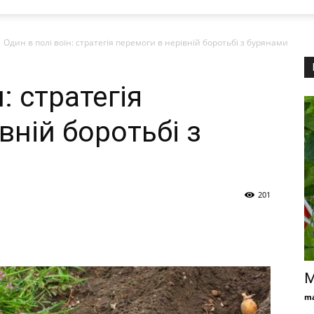
Один в полі воїн: стратегія перемоги в нерівній боротьбі з бурянами
: стратегія
вній боротьбі з
201
М
ma