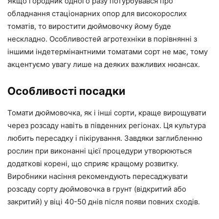
Якщо городник одного разу потурбувався про
обладнання стаціонарних опор для високорослих
томатів, то виростити дюймовочку йому буде
нескладно. Особливостей агротехніки в порівнянні з
іншими індетермінантними томатами сорт не має, тому
акцентуємо увагу лише на деяких важливих нюансах.
Особливості посадки
Томати дюймовочка, як і інші сорти, краще вирощувати
через розсаду навіть в південних регіонах. Ця культура
любить пересадку і пікірування. Завдяки заглибленню
рослин при виконанні цієї процедури утворюються
додаткові корені, що сприяє кращому розвитку.
Виробники насіння рекомендують пересаджувати
розсаду сорту дюймовочка в грунт (відкритий або
закритий) у віці 40-50 днів після появи повних сходів.