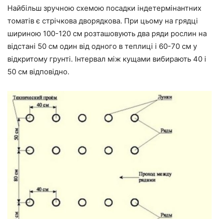
Найбільш зручною схемою посадки індетермінантних
томатів є стрічкова дворядкова. При цьому на грядці
шириною 100-120 см розташовують два ряди рослин на
відстані 50 см один від одного в теплиці і 60-70 см у
відкритому грунті. Інтервал між кущами вибирають 40 і
50 см відповідно.