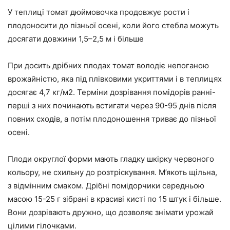
У теплиці томат дюймовочка продовжує рости і
плодоносити до пізньої осені, коли його стебла можуть
досягати довжини 1,5–2,5 м і більше
При досить дрібних плодах томат володіє непоганою
врожайністю, яка під плівковими укриттями і в теплицях
досягає 4,7 кг/м2. Терміни дозрівання помідорів ранні-
перші з них починають встигати через 90-95 днів після
повних сходів, а потім плодоношення триває до пізньої
осені.
Плоди округлої форми мають гладку шкірку червоного
кольору, не схильну до розтріскування. М’якоть щільна,
з відмінним смаком. Дрібні помідорчики середньою
масою 15-25 г зібрані в красиві кисті по 15 штук і більше.
Вони дозрівають дружно, що дозволяє знімати урожай
цілими гілочками.