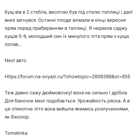
Кущ вів в 2 стебла, висотою був під стелю теплиці і далі
вниз загнувся. Останні плоди знімали в кінці вересня
прям перед прибиранням в теплиці. Я чериков саджу
кущів 5-6, молодший син їх минулого літа прям з куща
лопав…
Next авто
Https://forum.na-svyazi.ru/?showtopic=2609388&st=855
Теж давно сажу дюймовочку! вона не сильно і дрібна.
Для баночок мені подобається. Урожайність рясна. А в
це спекотне літо вона вийшла якимись розлученнями,
як біколор.
Tomatinka