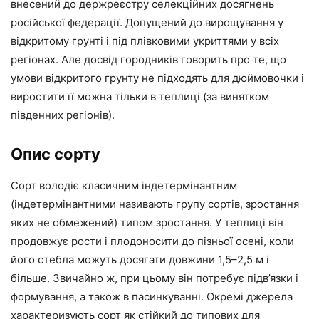
внесений до держреєстру селекційних досягнень
російської федерації. Допущений до вирощування у
відкритому грунті і під плівковими укриттями у всіх
регіонах. Але досвід городників говорить про те, що
умови відкритого грунту не підходять для дюймовочки і
виростити її можна тільки в теплиці (за винятком
південних регіонів).
Опис сорту
Сорт володіє класичним індетермінантним
(індетермінантними називають групу сортів, зростання
яких не обмежений) типом зростання. У теплиці він
продовжує рости і плодоносити до пізньої осені, коли
його стебла можуть досягати довжини 1,5–2,5 м і
більше. Звичайно ж, при цьому він потребує підв’язки і
формування, а також в пасинкуванні. Окремі джерела
характеризують сорт як стійкий до типових для