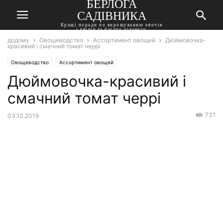
БЕРЛОГА
САДІВНИКА
Кращі поради по вирощуванню овочів
і квітів та багато цікавого
додому
Овощеводство
Ассортимент овощей
Дюймовочка-
красивий і смачний томат черрі
Овощеводство
Ассортимент овощей
Дюймовочка-красивий і
смачний томат черрі
731
03.10.2019