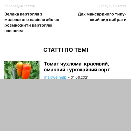
попередня стаття
наступна стаття
Велика картопля з
Дах мансардного типу-
маленького насіння або як
який вид вибрати
розмножити картоплю
насінням
СТАТТІ ПО ТЕМІ
Томат чухлома-красивий,
смачний і урожайний сорт
maxwelhelp
-
01.06.2021
Томати мікадо: опис
імператорських сортів
maxwelhelp
-
30.05.2021
Монтажним пістолетом.