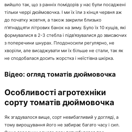
вийшло так, що з ранніх помідорів у нас були посаджені
тільки черрі дюймовочка. І ми їх їли з кінця червня аж
до початку жовтня, а також закрили близько
п’ятнадцяти літрових банок на зиму. Було їх 10 кущів, які
формувалися в 2-3 стебла і підв’язувалися до звисаючих
з поперечини шнурах. Плодоносили регулярно, не
хворіли, але висаджувати ми їх більше не стали, так як
не сподобалася досить жорстка і неїстівна шкірка.
Відео: огляд томатів дюймовочка
Особливості агротехніки
сорту томатів дюймовочка
Як згадувалося вище, сорт невибагливий у догляді, а
тому вирощування його не забирає багато часу і сил.