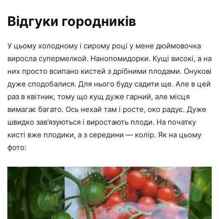
Відгуки городників
У цьому холодному і сирому році у мене дюймовочка
виросла супермелкой. Нанопомидорки. Кущі високі, а на
них просто всипано кистей з дрібними плодами. Онукові
дуже сподобалися. Для нього буду садити ще. Але в цей
раз в квітник, тому що кущ дуже гарний, але місця
вимагає багато. Ось нехай там і росте, око радує. Дуже
швидко зав’язуються і виростають плоди. На початку
кисті вже плодики, а з середини — колір. Як на цьому
фото: