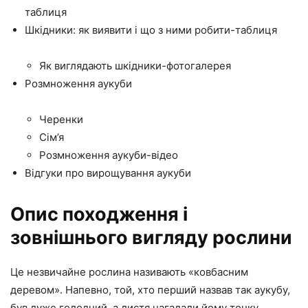
таблиця
Шкідники: як виявити і що з ними робити-таблиця
Як виглядають шкідники-фотогалерея
Розмноження аукуби
Черенки
Сім’я
Розмноження аукуби-відео
Відгуки про вирощування аукуби
Опис походження і
зовнішнього вигляду рослини
Це незвичайне рослина називають «ковбасним
деревом». Напевно, той, хто перший назвав так аукубу,
був дуже голодний, а листя нагадали йому тонку