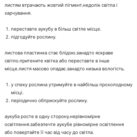
листям втрачають жовтий пігмент.недолік світла і
харчування.
переставте аукубу в більш світле місце.
підгодуйте рослину.
листова пластинка стає блідою.занадто яскраве
світло.притените квітка або переставте в інше
місце.листя масово опадає.занадто низька вологість.
у спеку рослина утримуйте в найбільш прохолодному
місці.
періодично обприскуйте рослину.
аукуба росте в одну сторону.нерівномірне
освітлення.забезпечте аукубе рівномірне освітлення
або повертайте її час від часу до світла.