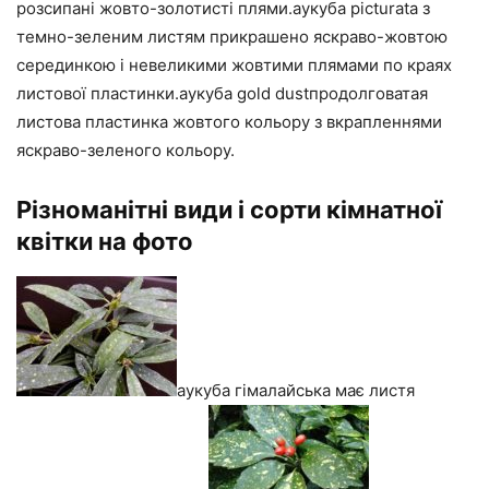
розсипані жовто-золотисті плями.аукуба picturata з
темно-зеленим листям прикрашено яскраво-жовтою
серединкою і невеликими жовтими плямами по краях
листової пластинки.аукуба gold dustпродолговатая
листова пластинка жовтого кольору з вкрапленнями
яскраво-зеленого кольору.
Різноманітні види і сорти кімнатної
квітки на фото
аукуба гімалайська має листя