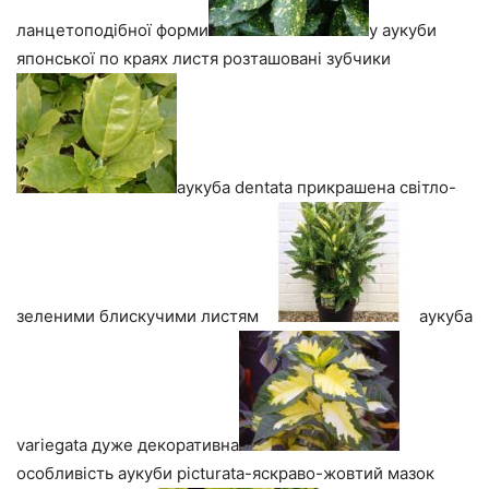
ланцетоподібної форми
у аукуби
японської по краях листя розташовані зубчики
аукуба dentata прикрашена світло-
зеленими блискучими листям
аукуба
variegata дуже декоративна
особливість аукуби picturata-яскраво-жовтий мазок