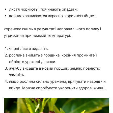
листя чорніють і починають опадати;
корниокрашиваются вкрасно-коричневыйцвет.
коренева гниль в результаті неправильного поливу і
утримання при низькій температурі.
чорні листя видаліть.
рослина вийміть з горщика, коріння промийте і
обріжте уражені ділянки.
аукубу висадіть в новий горщик, землю повністю
замініть.
якщо рослина сильно уражена, врятувати навряд чи
вийде. Можна спробувати укоренити здорові живці.