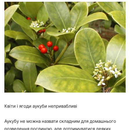
Квіти і ягоди аукуби непривабливі
Аукубу не можна назвати складним для домашнього
розведення рослиною, але дотримуватися деяких