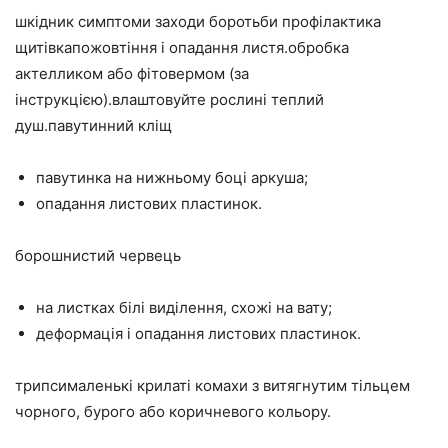
шкідник симптоми заходи боротьби профілактика
щитівкапожовтіння і опадання листя.обробка
актелликом або фітовермом (за
інструкцією).влаштовуйте рослині теплий
душ.павутинний кліщ
павутинка на нижньому боці аркуша;
опадання листових пластинок.
борошнистий червець
на листках білі виділення, схожі на вату;
деформація і опадання листових пластинок.
трипсималенькі крилаті комахи з витягнутим тільцем
чорного, бурого або коричневого кольору.