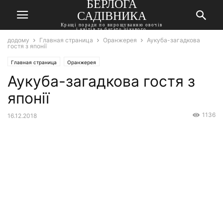
БЕРЛОГА
САДІВНИКА
Кращі поради по вирощуванню овочів
і квітів та багато цікавого
додому
Главная страница
Оранжерея
Аукуба-загадкова
гостя з японії
Главная страница
Оранжерея
Аукуба-загадкова гостя з
японії
1136
16.12.2018