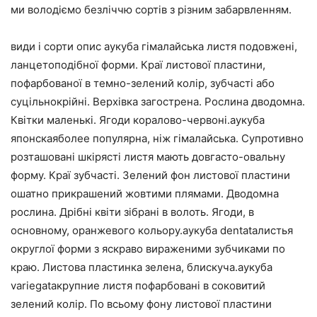
ми володіємо безліччю сортів з різним забарвленням.
види і сорти опис аукуба гімалайська листя подовжені,
ланцетоподібної форми. Краї листової пластини,
пофарбованої в темно-зелений колір, зубчасті або
суцільнокрійні. Верхівка загострена. Рослина дводомна.
Квітки маленькі. Ягоди коралово-червоні.аукуба
японскаяболее популярна, ніж гімалайська. Супротивно
розташовані шкірясті листя мають довгасто-овальну
форму. Краї зубчасті. Зелений фон листової пластини
ошатно прикрашений жовтими плямами. Дводомна
рослина. Дрібні квіти зібрані в волоть. Ягоди, в
основному, оранжевого кольору.аукуба dentataлистья
округлої форми з яскраво вираженими зубчиками по
краю. Листова пластинка зелена, блискуча.аукуба
variegataкрупние листя пофарбовані в соковитий
зелений колір. По всьому фону листової пластини