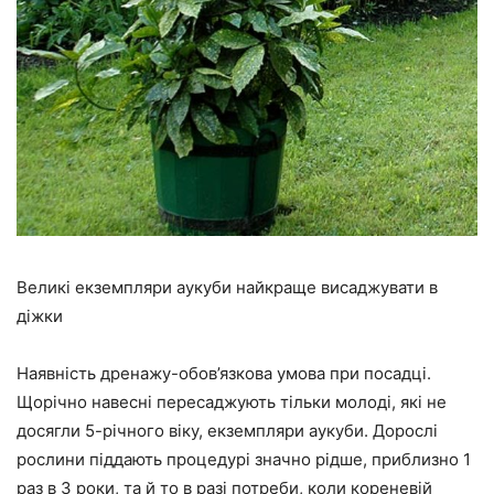
Великі екземпляри аукуби найкраще висаджувати в
діжки
Наявність дренажу-обов’язкова умова при посадці.
Щорічно навесні пересаджують тільки молоді, які не
досягли 5-річного віку, екземпляри аукуби. Дорослі
рослини піддають процедурі значно рідше, приблизно 1
раз в 3 роки, та й то в разі потреби, коли кореневій