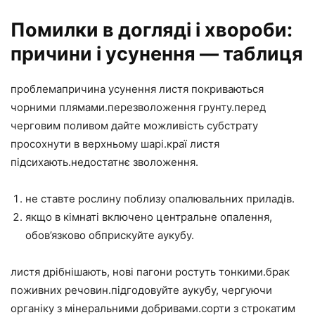
Помилки в догляді і хвороби:
причини і усунення — таблиця
проблемапричина усунення листя покриваються
чорними плямами.перезволоження грунту.перед
черговим поливом дайте можливість субстрату
просохнути в верхньому шарі.краї листя
підсихають.недостатнє зволоження.
не ставте рослину поблизу опалювальних приладів.
якщо в кімнаті включено центральне опалення,
обов’язково обприскуйте аукубу.
листя дрібнішають, нові пагони ростуть тонкими.брак
поживних речовин.підгодовуйте аукубу, чергуючи
органіку з мінеральними добривами.сорти з строкатим