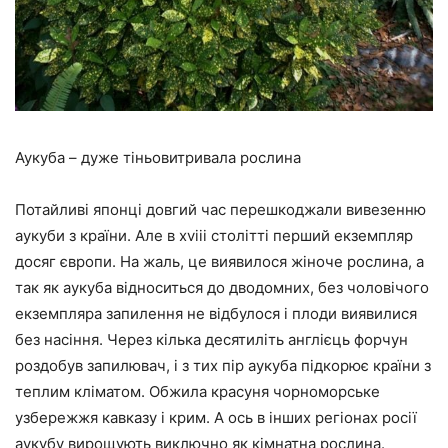
Аукуба – дуже тіньовитривала рослина
Потайливі японці довгий час перешкоджали вивезенню
аукуби з країни. Але в xviii столітті перший екземпляр
досяг європи. На жаль, це виявилося жіноче рослина, а
так як аукуба відноситься до дводомних, без чоловічого
екземпляра запилення не відбулося і плоди виявилися
без насіння. Через кілька десятиліть англієць форчун
роздобув запилювач, і з тих пір аукуба підкорює країни з
теплим кліматом. Обжила красуня чорноморське
узбережжя кавказу і крим. А ось в інших регіонах росії
аукубу вирощують виключно як кімнатна рослина.