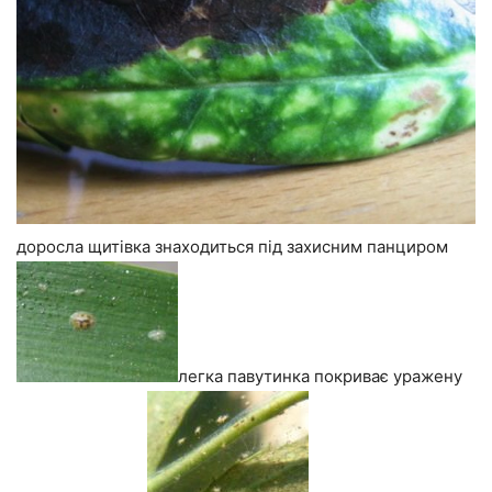
доросла щитівка знаходиться під захисним панциром
легка павутинка покриває уражену