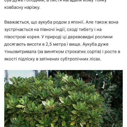
ковбасну нарізку.
Вважається, що аукуба родом з японії. Але також вона
зустрічається на півночі індії, сході тибету і на
півострові корея. У природі ці деревовидні рослини
досягають висоти в 2,5 метра і вище. Аукуба дуже
тіньовитривала (за винятком строкатих сортів) і росте в
якості підліску в затінених субтропічних лісах.