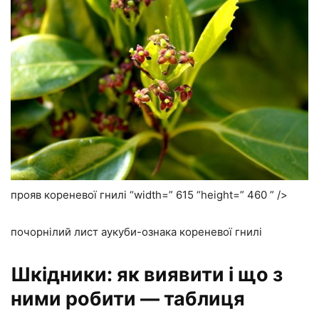
прояв кореневої гнилі “width=” 615 “height=” 460 ” />
почорнілий лист аукуби-ознака кореневої гнилі
Шкідники: як виявити і що з
ними робити — таблиця