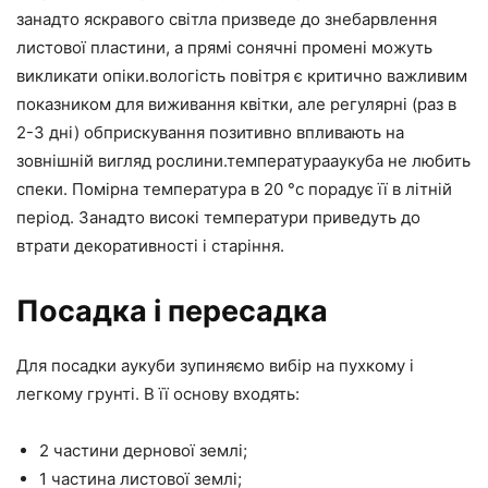
занадто яскравого світла призведе до знебарвлення
листової пластини, а прямі сонячні промені можуть
викликати опіки.вологість повітря є критично важливим
показником для виживання квітки, але регулярні (раз в
2-3 дні) обприскування позитивно впливають на
зовнішній вигляд рослини.температурааукуба не любить
спеки. Помірна температура в 20 °с порадує її в літній
період. Занадто високі температури приведуть до
втрати декоративності і старіння.
Посадка і пересадка
Для посадки аукуби зупиняємо вибір на пухкому і
легкому грунті. В її основу входять:
2 частини дернової землі;
1 частина листової землі;