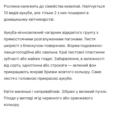
Рослина належить до сімейства кизилові. Налічується
10 видів аукуби, але тільки 2 з них поширені в
домашньому квітникарстві.
Аукуба-вічнозелений чагарник відкритого грунту з
прямостоячими розгалуженими пагонами. Листя
шкірясті з блискучою поверхнею. Форма подовжено-
ланцетоподібна або овальна. Краї листової пластинки
зубчасті або майже гладкі. Забарвлення, в залежності
від сорту, однотонна або строката — зелений фон
прикрашають яскраві бризки жовтого кольору. Саме
листя є головною прикрасою аукуби.
Квіти маленькі і непривабливі. Зібрані у великий пучок.
Плоди у вигляді ягід червоного або оранжевого
кольору.