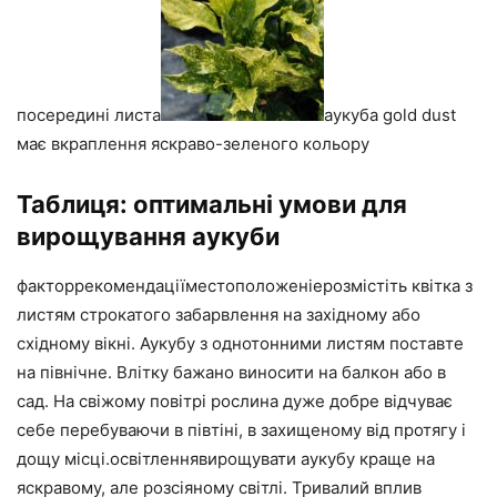
посередині листа
аукуба gold dust
має вкраплення яскраво-зеленого кольору
Таблиця: оптимальні умови для
вирощування аукуби
факторрекомендаціїместоположеніерозмістіть квітка з
листям строкатого забарвлення на західному або
східному вікні. Аукубу з однотонними листям поставте
на північне. Влітку бажано виносити на балкон або в
сад. На свіжому повітрі рослина дуже добре відчуває
себе перебуваючи в півтіні, в захищеному від протягу і
дощу місці.освітленнявирощувати аукубу краще на
яскравому, але розсіяному світлі. Тривалий вплив