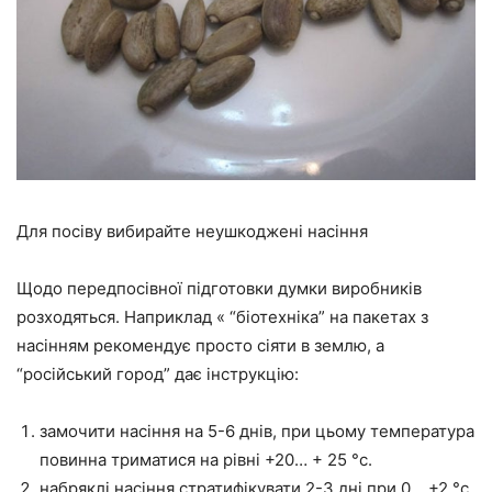
Для посіву вибирайте неушкоджені насіння
Щодо передпосівної підготовки думки виробників
розходяться. Наприклад « “біотехніка” на пакетах з
насінням рекомендує просто сіяти в землю, а
“російський город” дає інструкцію:
замочити насіння на 5-6 днів, при цьому температура
повинна триматися на рівні +20… + 25 °c.
набряклі насіння стратифікувати 2-3 дні при 0… +2 °c.