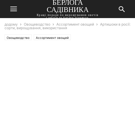
БЕРЛОГА
САДІВНИКА
Кращі поради по вирощуванню овочів
і квітів та багато цікавого
додому
Овощеводство
Ассортимент овощей
Артишоки в росії:
сорти, вирощування, використання
Овощеводство
Ассортимент овощей