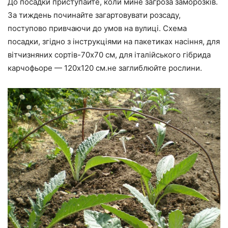
До посадки приступайте, коли мине загроза заморозків.
За тиждень починайте загартовувати розсаду,
поступово привчаючи до умов на вулиці. Схема
посадки, згідно з інструкціями на пакетиках насіння, для
вітчизняних сортів-70х70 см, для італійського гібрида
карчофьоре — 120х120 см.не заглиблюйте рослини.