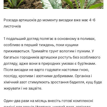
Розсада артишоків до моменту висадки вже має 4-6
листочків
1 подальший догляд полягає в основному в поливах,
особливо в перший тиждень, поки кущики
приживаються. Тримайте грунт вологим і пухким. У
багатьох городників артишоки ростуть без особливого
догляду, адже вони в природних умовах є бур’янами.
Після висадки не варто годувати настоями гною,
посліду, кропиви і азотними добривами. Органіка і
хімічний азот стимулюють зростання бадилля, кущ буде
жирувати і не зацвіте.
Один-два рази на місяць внесіть готові комплексні
суміші для овочів (фертика, чистий лист, агрікола,