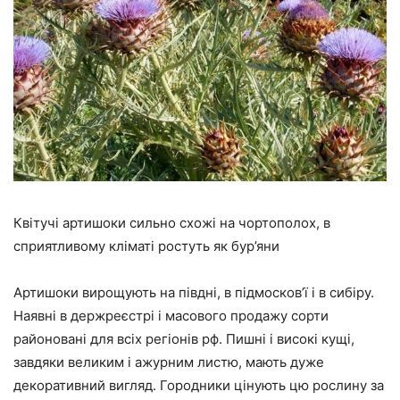
Квітучі артишоки сильно схожі на чортополох, в
сприятливому кліматі ростуть як бур’яни
Артишоки вирощують на півдні, в підмосков’ї і в сибіру.
Наявні в держреєстрі і масового продажу сорти
районовані для всіх регіонів рф. Пишні і високі кущі,
завдяки великим і ажурним листю, мають дуже
декоративний вигляд. Городники цінують цю рослину за