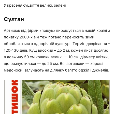
У красеня суцвіття великі, зелені
Султан
Артишок від фірми «пошук» вирощується в нашій країні з
початку 2000-х.він теж погано переносить зими,
обробляється в однорічній культурі. Термін дозрівання –
120-130 днів. Кущ високий – до 2 м, кожен лист досягає
в довжину 50 см.кошики великі — 10 см, діаметр квітки,
що розпустилася — до 25 см. Всі артишоки — хороші
медоноси, залучають на ділянку багато бджіл і джмелів.