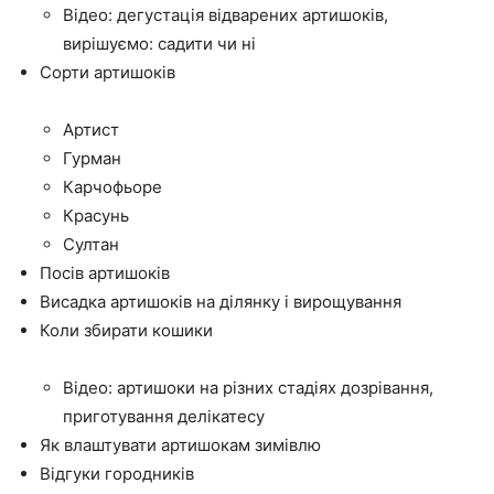
Відео: дегустація відварених артишоків,
вирішуємо: садити чи ні
Сорти артишоків
Артист
Гурман
Карчофьоре
Красунь
Султан
Посів артишоків
Висадка артишоків на ділянку і вирощування
Коли збирати кошики
Відео: артишоки на різних стадіях дозрівання,
приготування делікатесу
Як влаштувати артишокам зимівлю
Відгуки городників