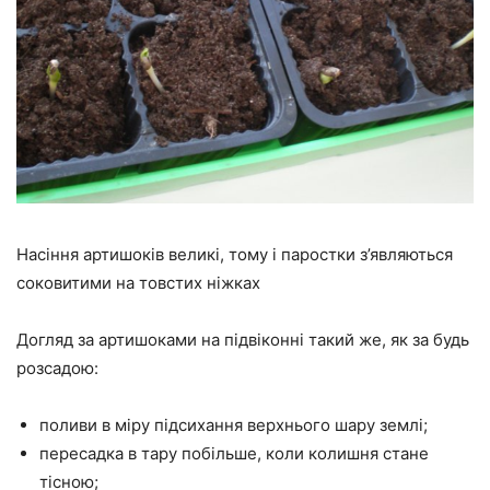
Насіння артишоків великі, тому і паростки з’являються
соковитими на товстих ніжках
Догляд за артишоками на підвіконні такий же, як за будь
розсадою:
поливи в міру підсихання верхнього шару землі;
пересадка в тару побільше, коли колишня стане
тісною;