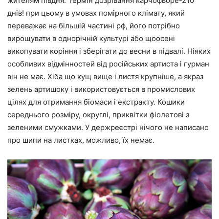
жителям півдня. Термін дозрівання карчофьоре-210
днів! при цьому в умовах помірного клімату, який
переважає на більшій частині рф, його потрібно
вирощувати в однорічній культурі або щоосені
викопувати коріння і зберігати до весни в підвалі. Ніяких
особливих відмінностей від російських артиста і гурман
він не має. Хіба що кущ вище і листя крупніше, а якраз
зелень артишоку і використовується в промислових
цілях для отримання біомаси і екстракту. Кошики
середнього розміру, округлі, приквітки фіолетові з
зеленими смужками. У держреєстрі нічого не написано
про шипи на листках, можливо, їх немає.