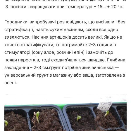
посіяти і вирощувати при температурі + 15… + 20 °c.
Городники-випробувачі розповідають, що висівали і без
стратифікації, навіть сухим насінням, сходи все одно
з’являються. Насіння артишоків досить великі. Якщо не
хочете стратифікувати, то потримайте 2-3 години в
стимуляторі (соку алое, розчині епін) і замочіть до
появи паростків, тоді сходи з’являться швидше. Глибина
закладення – 2-3 см.грунт потрібна звичайнісінька —
універсальний грунт з магазину або ваша, заготовлена з
осені.