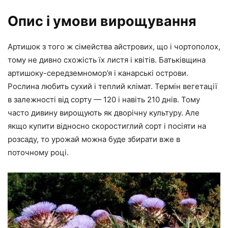
Опис і умови вирощування
Артишок з того ж сімейства айстрових, що і чортополох,
тому не дивно схожість їх листя і квітів. Батьківщина
артишоку-середземномор’я і канарські острови.
Рослина любить сухий і теплий клімат. Термін вегетації
в залежності від сорту — 120 і навіть 210 днів. Тому
часто дивину вирощують як дворічну культуру. Але
якщо купити відносно скоростиглий сорт і посіяти на
розсаду, то урожай можна буде збирати вже в
поточному році.