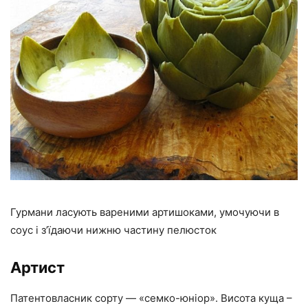
Гурмани ласують вареними артишоками, умочуючи в
соус і з’їдаючи нижню частину пелюсток
Артист
Патентовласник сорту — «семко-юніор». Висота куща –