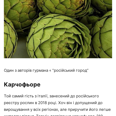
Один з авторів гурмана « “російський город”
Карчофьоре
Той самий гість з італії, занесений до російського
реєстру рослин в 2018 році. Хоч він і допущений до
вирощування у всіх регіонах, але приручити його легше