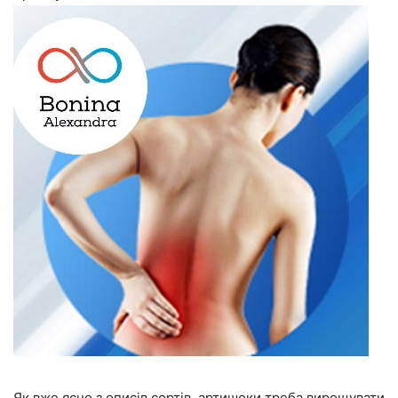
Як вже ясно з описів сортів, артишоки треба вирощувати