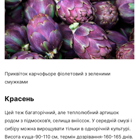
Приквіток карчофьоре фіолетовий з зеленими
смужками
Красень
Цей теж багаторічний, але теплолюбний артишок
родом з підмосков’я, селища внііссок. У середній смузі і
сибіру можна вирощувати тільки в однорічній культурі.
Висота куща-90-110 см, термін дозрівання-160-165 днів.