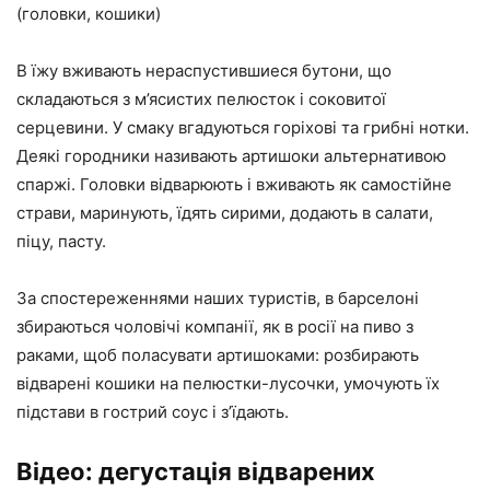
(головки, кошики)
В їжу вживають нераспустившиеся бутони, що
складаються з м’ясистих пелюсток і соковитої
серцевини. У смаку вгадуються горіхові та грибні нотки.
Деякі городники називають артишоки альтернативою
спаржі. Головки відварюють і вживають як самостійне
страви, маринують, їдять сирими, додають в салати,
піцу, пасту.
За спостереженнями наших туристів, в барселоні
збираються чоловічі компанії, як в росії на пиво з
раками, щоб поласувати артишоками: розбирають
відварені кошики на пелюстки-лусочки, умочують їх
підстави в гострий соус і з’їдають.
Відео: дегустація відварених