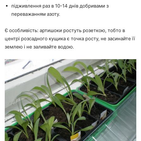
підживлення раз в 10-14 днів добривами з
переважанням азоту.
Є особливість: артишоки ростуть розеткою, тобто в
центрі розсадного кущика є точка росту, не засинайте її
землею і не заливайте водою.