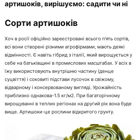
артишоків, вирішуємо: садити чи ні
Сорти артишоків
Хоч в росії офіційно зареєстровані всього п’ять сортів,
всі вони створені різними агрофірмами, мають деякі
відмінності. Є навіть гібрид з італії, який вирощується у
себе на батьківщині в промислових масштабах. У всіх в
їжу використовують внутрішню частину (денце
суцвіття) і соковиті підстави лусочок в свіжому,
відварному і консервованому вигляді. Урожайність
приблизно однакова-1.5 кг/м2. При багаторічному
вирощуванні в теплих регіонах на другий рік вона буде
вище. Артишоки-це рослини відкритого грунту.