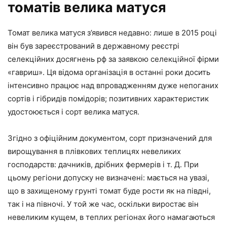
томатів велика матуся
Томат велика матуся з’явився недавно: лише в 2015 році
він був зареєстрований в державному реєстрі
селекційних досягнень рф за заявкою селекційної фірми
«гавриш». Ця відома організація в останні роки досить
інтенсивно працює над впровадженням дуже непоганих
сортів і гібридів помідорів; позитивних характеристик
удостоюється і сорт велика матуся.
Згідно з офіційним документом, сорт призначений для
вирощування в плівкових теплицях невеликих
господарств: дачників, дрібних фермерів і т. Д. При
цьому регіони допуску не визначені: мається на увазі,
що в захищеному грунті томат буде рости як на півдні,
так і на півночі. У той же час, оскільки виростає він
невеликим кущем, в теплих регіонах його намагаються