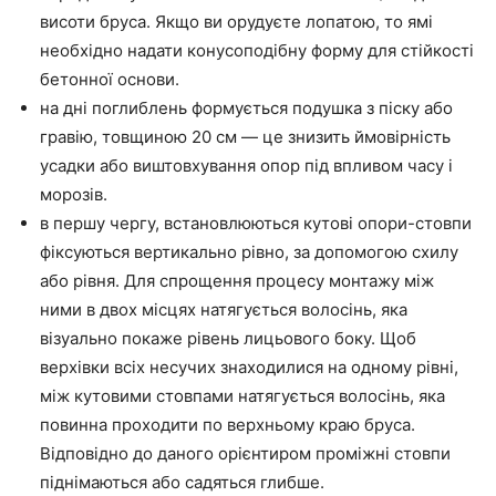
висоти бруса. Якщо ви орудуєте лопатою, то ямі
необхідно надати конусоподібну форму для стійкості
бетонної основи.
на дні поглиблень формується подушка з піску або
гравію, товщиною 20 см — це знизить ймовірність
усадки або виштовхування опор під впливом часу і
морозів.
в першу чергу, встановлюються кутові опори-стовпи
фіксуються вертикально рівно, за допомогою схилу
або рівня. Для спрощення процесу монтажу між
ними в двох місцях натягується волосінь, яка
візуально покаже рівень лицьового боку. Щоб
верхівки всіх несучих знаходилися на одному рівні,
між кутовими стовпами натягується волосінь, яка
повинна проходити по верхньому краю бруса.
Відповідно до даного орієнтиром проміжні стовпи
піднімаються або садяться глибше.