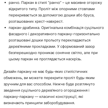
ранчо. Паркан в стилі “ранчо” – це масивне огорожу
відкритого типу. Проліт між опорними стовпами
перекривається за допомогою дошки або бруса,
розташованих хрест-навхрест.
паркан-драбинка. Оригінальна комбінація суцільного
фасадного і декоративного паркану-горизонтально
розташовані дошки прольоту перекладаються
дерев’яними прокладками. У сформований зазор
безперешкодно проникає сонячне світло, але при
цьому паркан не проглядається наскрізь.
Дизайн паркану не має будь-яких стилістичних
обмежень, ви можете перекрити проліт будь-яким
зручним для вас способом. Нижче буде розглянуто
зведення суцільного дерев’яного огородження і
паркану-паркану — класичні конструкції, які
визначають принципи заборобудування.