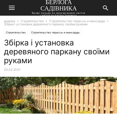
БЕРЛОГА
САДІВНИКА
Кращі поради по вирощуванню овочів
і квітів та багато цікавого
додому
Строительство
Строительство терассы и мансарды
Збірка і установка деревяного паркану своїми руками
Строительство
Строительство терассы и мансарды
Збірка і установка
деревяного паркану своїми
руками
24.02.2021