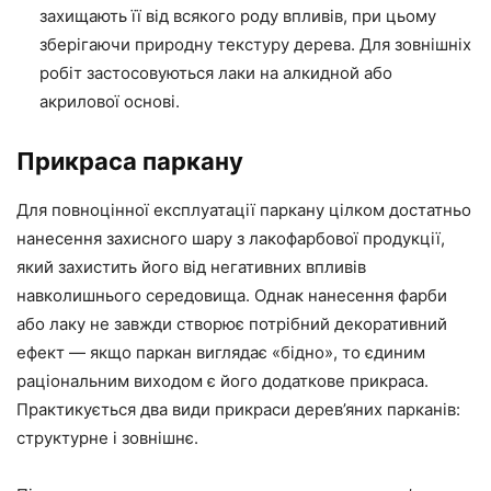
захищають її від всякого роду впливів, при цьому
зберігаючи природну текстуру дерева. Для зовнішніх
робіт застосовуються лаки на алкидной або
акрилової основі.
Прикраса паркану
Для повноцінної експлуатації паркану цілком достатньо
нанесення захисного шару з лакофарбової продукції,
який захистить його від негативних впливів
навколишнього середовища. Однак нанесення фарби
або лаку не завжди створює потрібний декоративний
ефект — якщо паркан виглядає «бідно», то єдиним
раціональним виходом є його додаткове прикраса.
Практикується два види прикраси дерев’яних парканів:
структурне і зовнішнє.