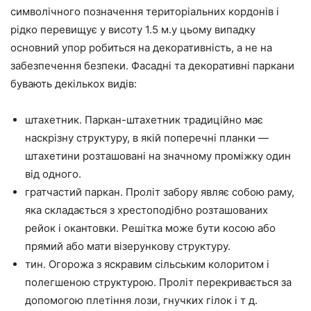
символічного позначення територіальних кордонів і
рідко перевищує у висоту 1.5 м.у цьому випадку
основний упор робиться на декоративність, а не на
забезпечення безпеки. Фасадні та декоративні паркани
бувають декількох видів:
штахетник. Паркан-штахетник традиційно має
наскрізну структуру, в якій поперечні планки —
штахетини розташовані на значному проміжку один
від одного.
гратчастий паркан. Проліт забору являє собою раму,
яка складається з хрестоподібно розташованих
рейок і окантовки. Решітка може бути косою або
прямий або мати візерункову структуру.
тин. Огорожа з яскравим сільським колоритом і
полегшеною структурою. Проліт перекривається за
допомогою плетіння лози, гнучких гілок і т д.