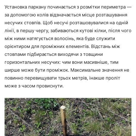
Установка паркану починається з розмітки периметра —
за допомогою колів відзначається місце розташування
несучих стовпів. Щоб несучі розташовувалися на одній
лінії, в першу чергу, забиваються кутові кілки, після чого
між ними натягується волосінь, яка буде служити
орієнтиром для проміжних елементів. Відстань між
стовпами підбирається виходячи з товщини
горизонтальних несучих: чим вони масивніше, тим
ширше може бути проміжок. Максимальне значення не
повинно перевищувати трьох метрів, інакше проліт
може з часом провиснути.