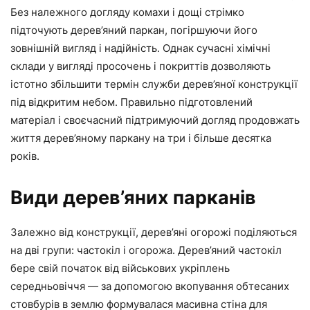
Без належного догляду комахи і дощі стрімко
підточують дерев’яний паркан, погіршуючи його
зовнішній вигляд і надійність. Однак сучасні хімічні
склади у вигляді просочень і покриттів дозволяють
істотно збільшити термін служби дерев’яної конструкції
під відкритим небом. Правильно підготовлений
матеріал і своєчасний підтримуючий догляд продовжать
життя дерев’яному паркану на три і більше десятка
років.
Види дерев’яних парканів
Залежно від конструкції, дерев’яні огорожі поділяються
на дві групи: частокіл і огорожа. Дерев’яний частокіл
бере свій початок від військових укріплень
середньовіччя — за допомогою вкопування обтесаних
стовбурів в землю формувалася масивна стіна для