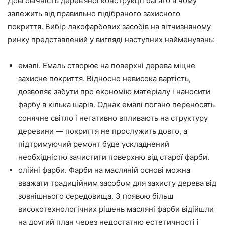
Довговічність дерев’яної конструкції багато в чому
залежить від правильно підібраного захисного
покриття. Вибір лакофарбових засобів на вітчизняному
ринку представлений у вигляді наступних найменувань:
емалі. Емаль створює на поверхні дерева міцне
захисне покриття. Відносно невисока вартість,
дозволяє забути про економію матеріалу і наносити
фарбу в кілька шарів. Однак емалі погано переносять
сонячне світло і негативно впливають на структуру
деревини — покриття не прослужить довго, а
підтримуючий ремонт буде ускладнений
необхідністю зачистити поверхню від старої фарби.
олійні фарби. Фарби на масляній основі можна
вважати традиційним засобом для захисту дерева від
зовнішнього середовища. З появою більш
високотехнологічних рішень масляні фарби відійшли
на другий план через недостатню естетичності і