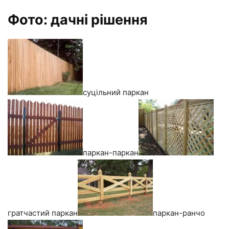
Фото: дачні рішення
суцільний паркан
паркан-паркан
гратчастий паркан
паркан-ранчо