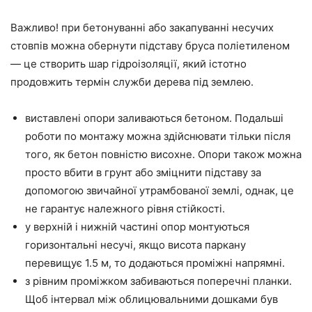
Важливо! при бетонуванні або закапуванні несучих
стовпів можна обернути підставу бруса поліетиленом
— це створить шар гідроізоляції, який істотно
продовжить термін служби дерева під землею.
виставлені опори заливаються бетоном. Подальші
роботи по монтажу можна здійснювати тільки після
того, як бетон повністю висохне. Опори також можна
просто вбити в грунт або зміцнити підставу за
допомогою звичайної утрамбованої землі, однак, це
не гарантує належного рівня стійкості.
у верхній і нижній частині опор монтуються
горизонтальні несучі, якщо висота паркану
перевищує 1.5 м, то додаються проміжні напрямні.
з рівним проміжком забиваються поперечні планки.
Щоб інтервал між облицювальними дошками був