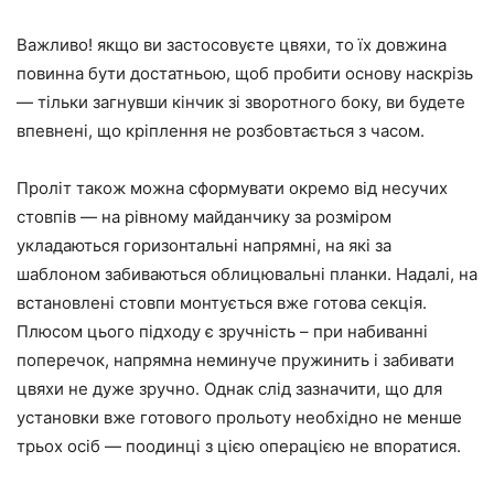
Важливо! якщо ви застосовуєте цвяхи, то їх довжина
повинна бути достатньою, щоб пробити основу наскрізь
— тільки загнувши кінчик зі зворотного боку, ви будете
впевнені, що кріплення не розбовтається з часом.
Проліт також можна сформувати окремо від несучих
стовпів — на рівному майданчику за розміром
укладаються горизонтальні напрямні, на які за
шаблоном забиваються облицювальні планки. Надалі, на
встановлені стовпи монтується вже готова секція.
Плюсом цього підходу є зручність – при набиванні
поперечок, напрямна неминуче пружинить і забивати
цвяхи не дуже зручно. Однак слід зазначити, що для
установки вже готового прольоту необхідно не менше
трьох осіб — поодинці з цією операцією не впоратися.