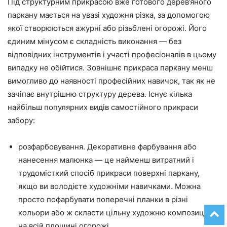
Під структурним прикрасою вже готового дерев’яного
паркану мається на увазі художня різка, за допомогою
якої створюються ажурні або різьблені огорожі. Його
єдиним мінусом є складність виконання — без
відповідних інструментів і участі професіоналів в цьому
випадку не обійтися. Зовнішнє прикраса паркану менш
вимогливо до наявності професійних навичок, так як не
зачіпає внутрішню структуру дерева. Існує кілька
найбільш популярних видів самостійного прикраси
забору:
розфарбовування. Декоративне фарбування або
нанесення малюнка — це найменш витратний і
трудомісткий спосіб прикраси поверхні паркану,
якщо ви володієте художніми навичками. Можна
просто пофарбувати поперечні планки в різні
кольори або ж скласти цільну художню композицію
на всій площині огорожі.