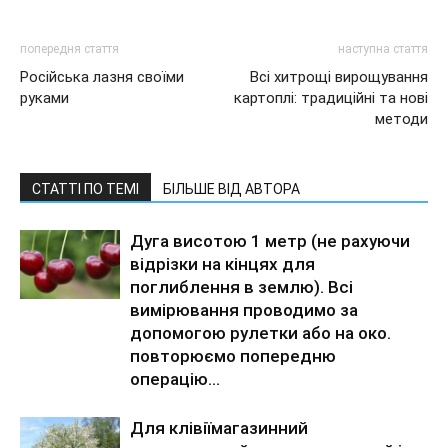
попередня стаття
наступна стаття
Російська лазня своїми
Всі хитрощі вирощування
руками
картоплі: традиційні та нові
методи
СТАТТІ ПО ТЕМІ
БІЛЬШЕ ВІД АВТОРА
Дуга висотою 1 метр (не рахуючи
відрізки на кінцях для
поглиблення в землю). Всі
вимірювання проводимо за
допомогою рулетки або на око.
повторюємо попередню
операцію...
Для клівіїмагазинний