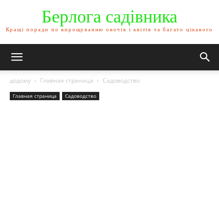
Берлога садівника
Кращі поради по вирощуванню овочів і квітів та багато цікавого
додому
Главная страница
Садоводство
Главная страница
Садоводство