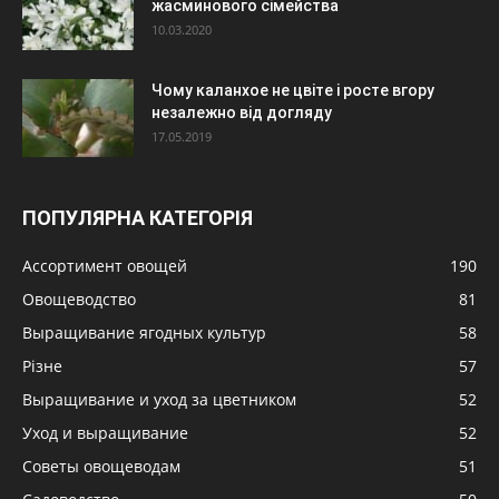
жасминового сімейства
10.03.2020
Чому каланхое не цвіте і росте вгору
незалежно від догляду
17.05.2019
ПОПУЛЯРНА КАТЕГОРІЯ
Ассортимент овощей
190
Овощеводство
81
Выращивание ягодных культур
58
Різне
57
Выращивание и уход за цветником
52
Уход и выращивание
52
Советы овощеводам
51