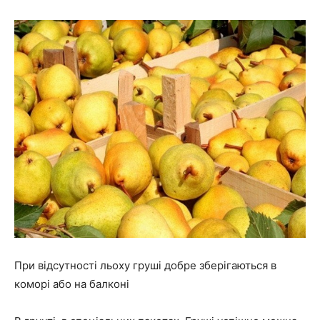
При відсутності льоху груші добре зберігаються в
коморі або на балконі