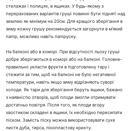
стелажах і полицях, в ящиках. У будь-якому з
перерахованих варіантів груші повинні бути підняті над
землею як мінімум на 20см. Для кращого зберігання в
зиму кожну грушу рекомендується загорнути в м’який
папір, можливо навіть папірусну.
На балконі або в коморі. При відсутності льоху груші
добре зберігаються в коморі або на балконі. Головне-
правильно укласти фрукти в підготовлену тару і
стежити за тим, щоб на балконі не було негативної
температури, навіть якщо зиму відрізняють суворі
холоди. Як тари для зберігання беруть ящики, бажано
з наявністю отворів, щоб плоди змогли отримувати
достатньо повітря. Після того, як плоди вгору
хвостиком складені в ящики, їх необхідно пересипати
піском. Замість піску можна використовувати сухе
листя дуба, тирса, пінопластову крихту.