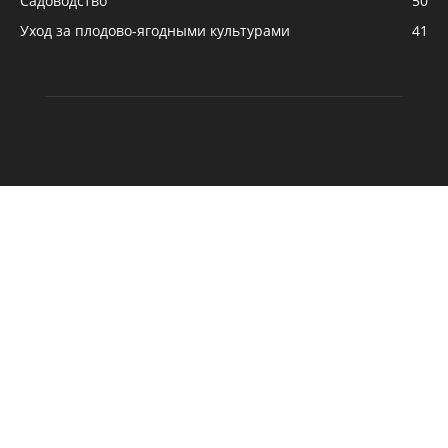
Садоводство
50
Уход за плодово-ягодными культурами
41
ПРО НАС
Корисні поради про вирощування та догляд за плодово-
ягідними культурами ,по садівництву та ще багато
корисної інформаціі.
зв'язатися з нами:
maxwelhelp@gmail.com
Овощеводство
Садоводство
Оранжерея
Выращивание ягодных культур