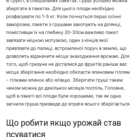
В грунті, в спеціальних пакетах. Груші успішно можна
зберігати в пакетах. Для цього плоди необхідно
розфасувати по 1-5 кг. Коли почнуться перші осінні
заморозки, пакети з грушами закопують на ділянці,
помістивши їх на глибину 20-30см.важливо пакет
зав’язати міцною мотузкою, один з кінців якої
прив’язати до палиці, встромленої поруч в землю, що
дозволить відзначити місце знаходження врожаю. Для
того, щоб гризуни не дісталися до фруктів раніше вас
місце зберігання необхідно обкласти ялиновим гіллям
– гілками ялинок або ялівцю. Зберігати груші таким
чином можна до декількох місяців поспіль. Головне,
щоб в пакеті всі плоди були хорошими, так як одна
загнила груша призведе до втрати всього зберігається.
Що робити якщо урожай став
псуватися