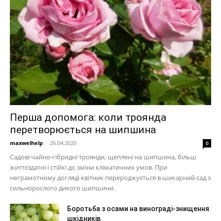
Перша допомога: коли троянда
перетворюється на шипшина
maxwelhelp
-
26.04.2020
0
Садові чайно-гібридні троянди, щеплені на шипшина, більш
життєздатні і стійкі до зміни кліматичних умов. При
неграмотному догляді квітник перероджується в шикарний сад з
сильнорослого дикого шипшини.
Боротьба з осами на винограді-знищення
шкідників