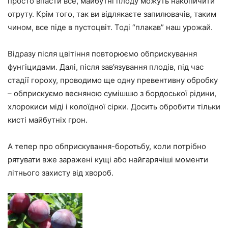
просто впасти все, майбутні плоду можуть накопичити
отруту. Крім того, так ви відлякаєте запилювачів, таким
чином, все піде в пустоцвіт. Тоді “плакав” наш урожай.
Відразу після цвітіння повторюємо обприскування
фунгіцидами. Далі, після зав’язування плодів, під час
стадії гороху, проводимо ще одну превентивну обробку
– обприскуємо весняною сумішшю з бордоської рідини,
хлорокиси міді і колоїдної сірки. Досить обробити тільки
кисті майбутніх грон.
А тепер про обприскування-боротьбу, коли потрібно
рятувати вже заражені кущі або найгарячіші моменти
літнього захисту від хвороб.