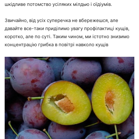
шкідливе потомство усіляких мілдью і оїдіумів.
Звичайно, від усіх суперечка не вбережешся, але
давайте все-таки приділимо увагу профілактиці кущів,
коротко, але по суті. Таким чином, ми істотно знизимо
концентрацію грибка в повітрі навколо кущів