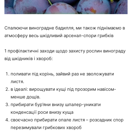
Спалюючи виноградне бадилля, ми також піднімаємо в
атмосферу весь шкідливий арсенал-спори грибків
1 профілактичні заходи щодо захисту рослин винограду
від шкідників і хвороб:
поливати під корінь, зайвий раз не зволожувати
листя.
в ідеалі: вирощувати кущі під прозорим навісом-
менше дощів.
прибирати бур’яни внизу шпалер-уникати
конденсації роси внизу куща
своєчасно прибирати опале листя – розсадник спор
перезимували грибкових хвороб