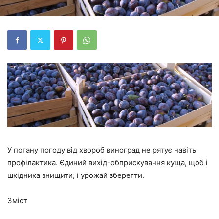
У погану погоду від хвороб виноград не рятує навіть
профілактика. Єдиний вихід-обприскування куща, щоб і
шкідника знищити, і урожай зберегти.
Зміст