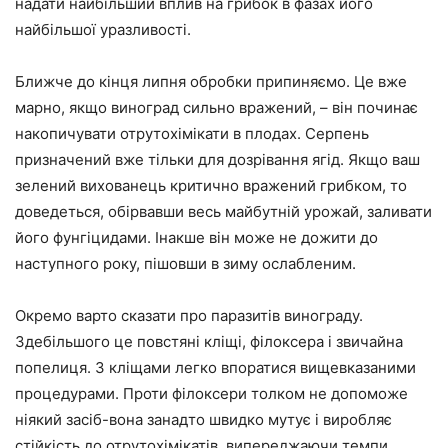
надати найбільший вплив на грибок в фазах його
найбільшої уразливості.
Ближче до кінця липня обробки припиняємо. Це вже
марно, якщо виноград сильно вражений, – він починає
накопичувати отрутохімікати в плодах. Серпень
призначений вже тільки для дозрівання ягід. Якщо ваш
зелений вихованець критично вражений грибком, то
доведеться, обірвавши весь майбутній урожай, заливати
його фунгіцидами. Інакше він може не дожити до
наступного року, пішовши в зиму ослабленим.
Окремо варто сказати про паразитів винограду.
Здебільшого це повстяні кліщі, філоксера і звичайна
попелиця. З кліщами легко впоратися вищевказаними
процедурами. Проти філоксери толком не допоможе
ніякий засіб-вона занадто швидко мутує і виробляє
стійкість до отрутохімікатів, випереджаючи темпи