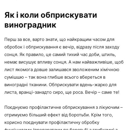
Як і коли обприскувати
виноградник
Перш за все, варто знати, що найкращим часом для
обробок і обприскування є вечір, відразу після заходу
сонця. Як правило, це самий тихий час доби, штиль,
немає висушує впливу сонця. А нам найважливіше, щоб
лист якомога довше залишався зволоженим хімічною
сумішшю – так вона глибше всього вбереться в
виноградні тканини. Обприскувати вдень-жарко для
листа, вранці-занадто сиро, ще роса. Вечір – саме те!
Поєднуємо профілактичне обприскування з лікуючим –
отримуємо більший ефект від боротьби. Крім того,
корисно поєднувати профілактичну обробку
фунгіцидами (препаратами по боротьбі з грибками) з