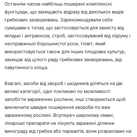
Останнім часом найбільш поширені комплексні
фунгіциди, що захищають відразу від декількох видів
грибкових захворювань. Зарекомендували себе
сумішами є топаз, що застосовується для захисту від
мілдью і антракноза, строб, застосовуваний від оїдіуму і
несправжньої борошнистої роси, тіовіт, який
використовується також для інших плодових культур,
захищає від цілого ряду грибкових захворювань, від
павутинного кліща.
Взагалі, засоби від хвороб і шкідників діляться на дві
великі категорії, одні покликані по можливості
запобігти зараженню рослини, інші створюються щоб
виключити швидке поширення хвороби по вже
зараженому рослині. Всупереч широкому омані,
лікарські препарати не лікують заражені ділянки
винограду від грибка або паразитів, вони розраховані на