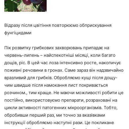
Відразу після цвітіння повторюємо обприскування
фунгіцидами
Пік розвитку грибкових захворювань припадає на
червень-липень – найспекотніші місяці, коли багато
дощів, ріс. В цей час лоза інтенсивно росте, накопичує
поживні речовини в гронах. Саме зараз він надзвичайно
вразливий для грибків. Обробляємо кущі після дощу-
чим швидше після намокання лист покривається
розчином., тим краще. Не маючи можливості робити це
постійно, використовуємо препарати, розраховані на
цикли активності патогенних мікроорганізмів. Тобто,
обробивши перший раз, ми точно за вказівками
інструкції обробляємо наступні рази. Це покликане