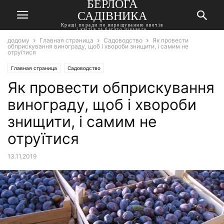
БЕРЛОГА
САДІВНИКА
Кращі поради по вирощуванню овочів
і квітів та багато цікавого
додому
Главная страница
Садоводство
Як провести
обприскування винограду, щоб і хвороби знищити, і самим не
отруїтися
Главная страница
Садоводство
Як провести обприскування
винограду, щоб і хвороби
знищити, і самим не
отруїтися
13.11.2019