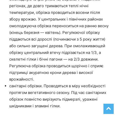
регіонах, де довго тримаються теплі нічні
температури, обрізка проводиться восени після
збору врожаю. У центральних і північних районах
омолоджуюча обрізка переноситься на ранню весну
(кінець березня — квітень). Регулюючої обрізку
піддаються всі дорослі (починаючи з 5 року життя)
або сильно загущені дерева. При омолаживающей
обрізку центральний втечу підрізається на 1/3, а
скелетні гілки і бічні пагони — на 2/3 довжини.
Регулююча обрізка проводиться щорічно і сприяє
підтримці акуратною крони дерева і високої
врожайності.
санітарні обрізки. Проводяться в міру необхідності
протягом вегетативного сезону. Під час санітарних
обрізок повністю вирізують підмерзлі, уражені
шкідниками і зламані гілки.