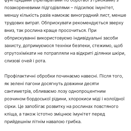
позакореневими підгодівлями – підсилює імунітет,
меншу кількість разів намокає виноградний лист, менше
трудових витрат. Обприскувати рекомендується зверху
вниз, так рослина краще просочиться. При
обприскуванні використовуємо індивідуальні засоби
захисту, дотримуємося техніки безпеки, стежимо, щоб
отрутохімікати не потрапляли на відкриті ділянки шкіри,
слизові очей і рота.
Профілактичні обробки починаємо навесні. Після того,
як зелені пагони досягнуть довжини десяти
сантиметрів, обливаємо лозу однопроцентним
розчином бордоської рідини, хлорокиси міді і колоїдної
сірки. Це запобігає розвитку на рослинах повстяного
кліща, а також істотно зміцнює імунітет перед
прийдешнім літнім навалою грибка.