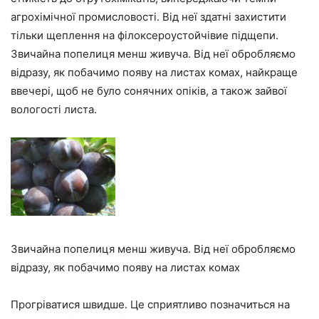
агрохімічної промисловості. Від неї здатні захистити
тільки щеплення на філоксероустойчівие підщепи.
Звичайна попелиця менш живуча. Від неї обробляємо
відразу, як побачимо появу на листах комах, найкраще
ввечері, щоб не було сонячних опіків, а також зайвої
вологості листа.
Звичайна попелиця менш живуча. Від неї обробляємо
відразу, як побачимо появу на листах комах
Прогріватися швидше. Це сприятливо позначиться на