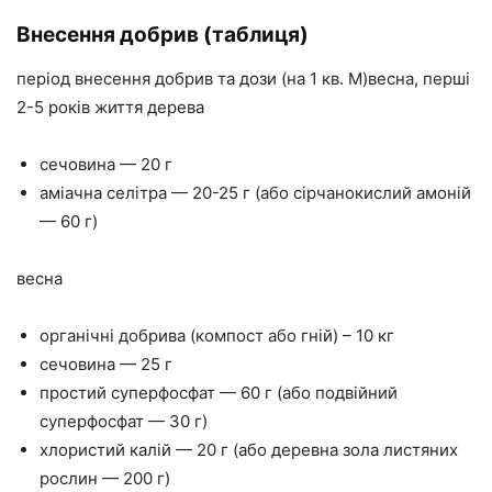
Внесення добрив (таблиця)
період внесення добрив та дози (на 1 кв. М)весна, перші
2-5 років життя дерева
сечовина — 20 г
аміачна селітра — 20-25 г (або сірчанокислий амоній
— 60 г)
весна
органічні добрива (компост або гній) – 10 кг
сечовина — 25 г
простий суперфосфат — 60 г (або подвійний
суперфосфат — 30 г)
хлористий калій — 20 г (або деревна зола листяних
рослин — 200 г)