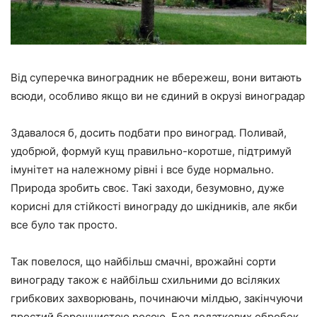
Від суперечка виноградник не вбережеш, вони витають
всюди, особливо якщо ви не єдиний в окрузі виноградар
Здавалося б, досить подбати про виноград. Поливай,
удобрюй, формуй кущ правильно-коротше, підтримуй
імунітет на належному рівні і все буде нормально.
Природа зробить своє. Такі заходи, безумовно, дуже
корисні для стійкості винограду до шкідників, але якби
все було так просто.
Так повелося, що найбільш смачні, врожайні сорти
винограду також є найбільш схильними до всіляких
грибкових захворювань, починаючи мілдью, закінчуючи
простий борошнистою росою. Без додаткових обробок