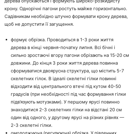
дерева опускаються і формують широко-розкидисту
крону. Однорічні пагони ростуть майже горизонтально.
Садівникам необхідно штучно формувати крону дерева,
щоб не допустити її загущення.
формує обрізка. Проводиться в 1-3 роки життя
дерева в кінці червня-початку липня. Всі бічні і
сильно зростаючі вгору пагони обрізають на 15-20 см
довжини. До кінця 3 роки життя дерева повинна
сформуватися двоярусна структура, що містить 5-7
скелетних гілок. В ідеалі скелетні гілки повинні
відходити від центрального втечі під кутом 40-50
градусів (при необхідності під час формування гілки
підв’язують мотузками). У першому ярусі повинно
знаходитися 2-3 скелетних гілки на відстані 20 см
один від одного, у другому ярусі на різних рівнях —
2-3 скелетні гілки.
омолоджуюча (регулююча) обрізка. У південних