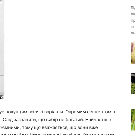
Бі
ві
пр
не
вн
ує покупцям всілякі варіанти. Окремим сегментом в
. Слід зазначити, що вибір не багатий. Найчастіше
об’ємними, тому що вважається, що вони вже