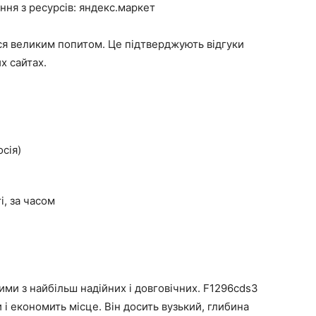
ання з ресурсів: яндекс.маркет
ся великим попитом. Це підтверджують відгуки
х сайтах.
сія)
і, за часом
ми з найбільш надійних і довговічних. F1296cds3
 і економить місце. Він досить вузький, глибина