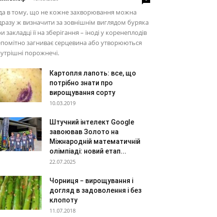
да в тому, що не кожне захворювання можна
дразу ж визначити за зовнішнім виглядом буряка
и закладці її на зберігання – іноді у коренеплодів
помітно загниває серцевина або утворюються
утрішні порожнечі.
Картопля лапоть: все, що
потрібно знати про
вирощування сорту
10.03.2019
Штучний інтелект Google
завоював Золото на
Міжнародній математичній
олімпіаді: новий етап...
22.07.2025
Чорниця − вирощування і
догляд в задоволення і без
клопоту
11.07.2018