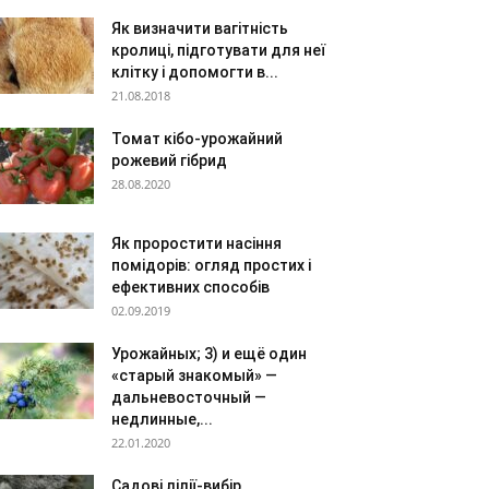
Як визначити вагітність
кролиці, підготувати для неї
клітку і допомогти в...
21.08.2018
Томат кібо-урожайний
рожевий гібрид
28.08.2020
Як проростити насіння
помідорів: огляд простих і
ефективних способів
02.09.2019
Урожайных; 3) и ещё один
«старый знакомый» —
дальневосточный —
недлинные,...
22.01.2020
Садові лілії-вибір