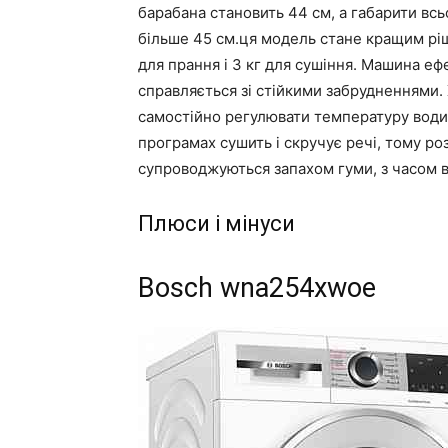
барабана становить 44 см, а габарити в
більше 45 см.ця модель стане кращим ріше
для прання і 3 кг для сушіння. Машина еф
справляється зі стійкими забрудненнями.
самостійно регулювати температуру води 
програмах сушить і скручує речі, тому роз
супроводжуються запахом гуми, з часом в
Плюси і мінуси
Bosch wna254xwoe