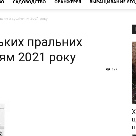
ВО
САДОВОДСТВО
ОРАНЖЕРЕЯ
ВЫРАЩИВАНИЕ ЯГО
шин з сушінням 2021 року
ьких пральних
ям 2021 року
177
Х
ц
п
ma