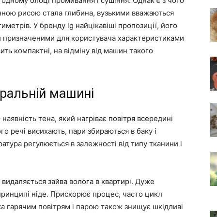
 одному блоці промивання і сушіння. Однак є з чого
нною рисою стала глибина, вузькими вважаються
иметрів. У бренду lg найцікавіші пропозиції, його
ми призначеними для користувача характеристиками
ить компактні, на відміну від машин такого
пральній машині
наявність тена, який нагріває повітря всередині
го речі висихають, пари збираються в баку і
атура регулюється в залежності від типу тканини і
видаляється зайва волога в квартирі. Дуже
принципі ніде. Прискорює процес, часто цикл
ка гарячим повітрям і парою також знищує шкідливі