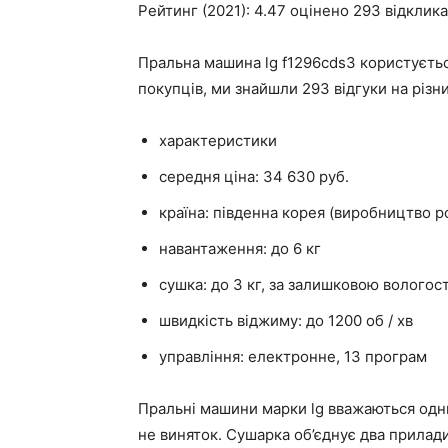
Рейтинг (2021): 4.47 оцінено 293 відклик
Пральна машина lg f1296cds3 користуєть
покупців, ми знайшли 293 відгуки на різни
характеристики
середня ціна: 34 630 руб.
країна: південна корея (виробництво ро
навантаження: до 6 кг
сушка: до 3 кг, за залишковою вологост
швидкість віджиму: до 1200 об / хв
управління: електронне, 13 програм
Пральні машини марки lg вважаються одни
не виняток. Сушарка об’єднує два прилади