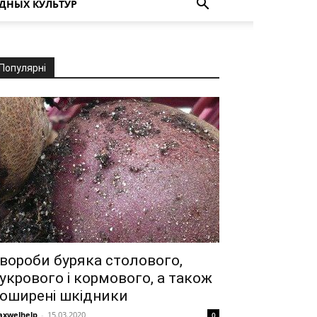
ДНЫХ КУЛЬТУР
Популярні
вороби буряка столового,
укрового і кормового, а також
оширені шкідники
xwelhelp
-
15.03.2020
0