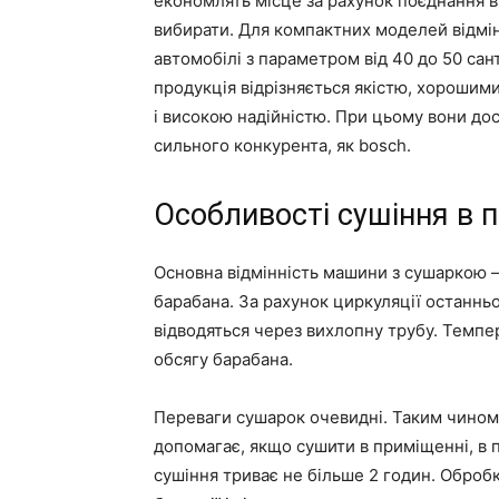
економлять місце за рахунок поєднання в
вибирати. Для компактних моделей відмі
автомобілі з параметром від 40 до 50 сант
продукція відрізняється якістю, хороши
і високою надійністю. При цьому вони дос
сильного конкурента, як bosch.
Особливості сушіння в 
Основна відмінність машини з сушаркою – 
барабана. За рахунок циркуляції останньо
відводяться через вихлопну трубу. Темпер
обсягу барабана.
Переваги сушарок очевидні. Таким чином 
допомагає, якщо сушити в приміщенні, в 
сушіння триває не більше 2 годин. Оброб