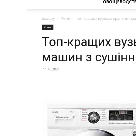
ОВОЩЕВОДСТ
додому
Різне
Топ-кращих вузьких пральних ма
Різне
Топ-кращих вуз
машин з сушінн
11.10.2021