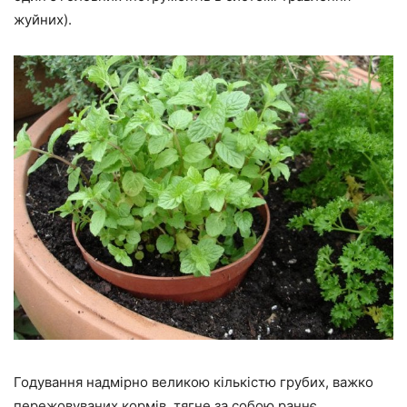
жуйних).
Годування надмірно великою кількістю грубих, важко
пережовуваних кормів, тягне за собою раннє