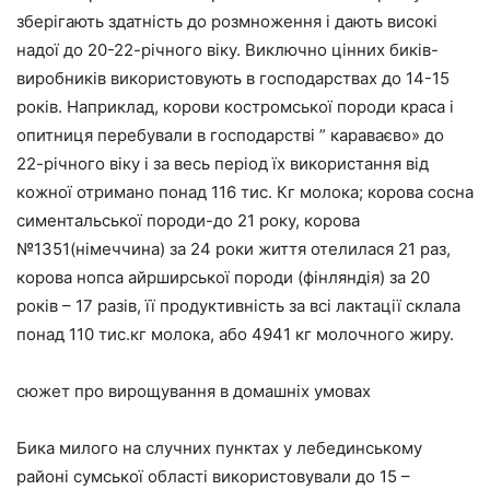
зберігають здатність до розмноження і дають високі
надої до 20-22-річного віку. Виключно цінних биків-
виробників використовують в господарствах до 14-15
років. Наприклад, корови костромської породи краса і
опитниця перебували в господарстві ” караваєво» до
22-річного віку і за весь період їх використання від
кожної отримано понад 116 тис. Кг молока; корова сосна
симентальської породи-до 21 року, корова
№1351(німеччина) за 24 роки життя отелилася 21 раз,
корова нопса айрширської породи (фінляндія) за 20
років – 17 разів, її продуктивність за всі лактації склала
понад 110 тис.кг молока, або 4941 кг молочного жиру.
сюжет про вирощування в домашніх умовах
Бика милого на случних пунктах у лебединському
районі сумської області використовували до 15 –