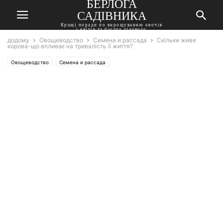
БЕРЛОГА
САДІВНИКА
Кращі поради по вирощуванню овочів
і квітів та багато цікавого
додому
Овощеводство
Семена и рассада
Скільки живе
корова-що впливає на тривалість її життя?
Овощеводство
Семена и рассада