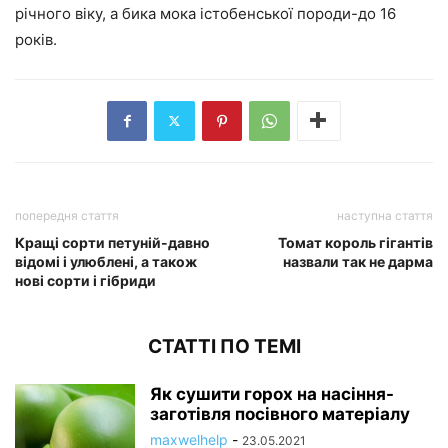
річного віку, а бика мока істобенської породи-до 16
років.
попередня стаття
наступна стаття
Кращі сорти петуній-давно
Томат король гігантів
відомі і улюблені, а також
назвали так не дарма
нові сорти і гібриди
СТАТТІ ПО ТЕМІ
Як сушити горох на насіння-
заготівля посівного матеріалу
maxwelhelp
-
23.05.2021