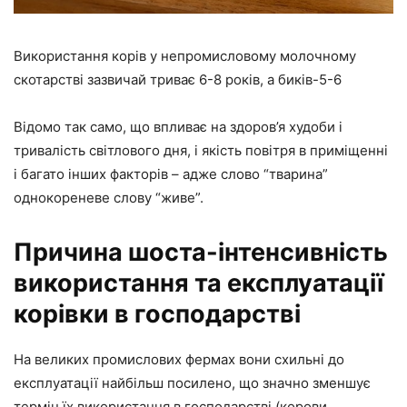
Використання корів у непромисловому молочному
скотарстві зазвичай триває 6-8 років, а биків-5-6
Відомо так само, що впливає на здоров’я худоби і
тривалість світлового дня, і якість повітря в приміщенні
і багато інших факторів – адже слово “тварина”
однокореневе слову “живе”.
Причина шоста-інтенсивність
використання та експлуатації
корівки в господарстві
На великих промислових фермах вони схильні до
експлуатації найбільш посилено, що значно зменшує
термін їх використання в господарстві (корови