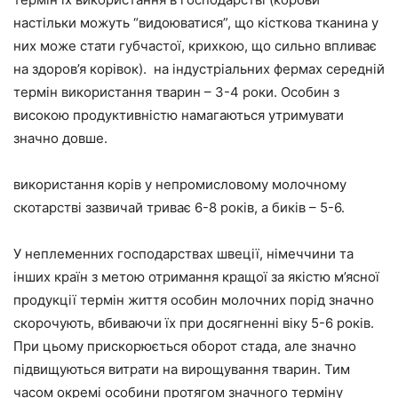
настільки можуть “видоюватися”, що кісткова тканина у
них може стати губчастої, крихкою, що сильно впливає
на здоров’я корівок). на індустріальних фермах середній
термін використання тварин – 3-4 роки. Особин з
високою продуктивністю намагаються утримувати
значно довше.
використання корів у непромисловому молочному
скотарстві зазвичай триває 6-8 років, а биків – 5-6.
У неплеменних господарствах швеції, німеччини та
інших країн з метою отримання кращої за якістю м’ясної
продукції термін життя особин молочних порід значно
скорочують, вбиваючи їх при досягненні віку 5-6 років.
При цьому прискорюється оборот стада, але значно
підвищуються витрати на вирощування тварин. Тим
часом окремі особини протягом значного терміну