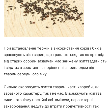
При встановленні термінів використання корів і биків
враховують вік тварин, що трапляються, так як приплід
від старих особин зазвичай має знижену життєздатність
і відстає в зростанні в порівнянні з приплодом від
тварин середнього віку.
Сильно скорочують життя тварині часті хвороби, як
заразного характеру, так і немає. Виснажують життєві
сили організму постійні авітамінози, паразитарні
захворювання; ведуть до втрати продуктивності такі