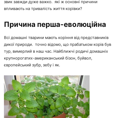
звик завжди дуже важко. які ж основні причини
впливають на тривалість життя корівки?
Причина перша-еволюційна
Всі домашні тварини мають коріння від представників
дикої природи. точно відомо, що прабатьком корів був
тур, вимерлий в наш час. Найближчі родичі домашніх
крупнорогатих-американський бізон, буйвол,
європейський зубр, зебу і як.