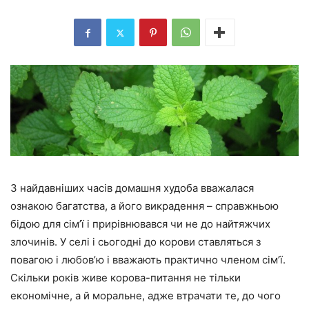
З найдавніших часів домашня худоба вважалася
ознакою багатства, а його викрадення – справжньою
бідою для сім’ї і прирівнювався чи не до найтяжчих
злочинів. У селі і сьогодні до корови ставляться з
повагою і любов’ю і вважають практично членом сім’ї.
Скільки років живе корова-питання не тільки
економічне, а й моральне, адже втрачати те, до чого