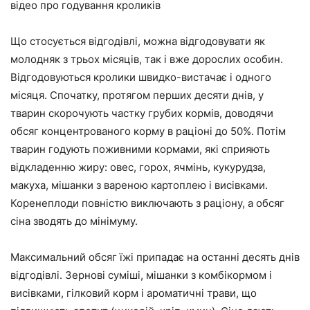
відео про годування кроликів
Що стосується відгодівлі, можна відгодовувати як
молодняк з трьох місяців, так і вже дорослих особин.
Відгодовуються кролики швидко-вистачає і одного
місяця. Спочатку, протягом перших десяти днів, у
тварин скорочують частку грубих кормів, доводячи
обсяг концентрованого корму в раціоні до 50%. Потім
тварин годують поживними кормами, які сприяють
відкладенню жиру: овес, горох, ячмінь, кукурудза,
макуха, мішанки з вареною картоплею і висівками.
Коренеплоди повністю виключають з раціону, а обсяг
сіна зводять до мінімуму.
Максимальний обсяг їжі припадає на останні десять днів
відгодівлі. Зернові суміші, мішанки з комбікормом і
висівками, гілковий корм і ароматичні трави, що