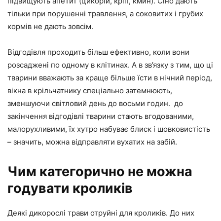
підвищують апетит (цикорій, кріп, кмин). Сіно дають
тільки при порушенні травлення, а соковитих і грубих
кормів не дають зовсім.
Відгодівля проходить більш ефективно, коли вони
розсаджені по одному в клітинах. А в зв’язку з тим, що ці
тварини вважають за краще більше їсти в нічний період,
вікна в крільчатнику спеціально затемнюють,
зменшуючи світловий день до восьми годин. до
закінчення відгодівлі тварини стають вгодованими,
малорухливими, їх хутро набуває блиск і шовковистість
– значить, можна відправляти вухатих на забій.
Чим категорично не можна
годувати кроликів
Деякі дикорослі трави отруйні для кроликів. До них