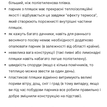
більший, ніж поліетиленова плівка.
парник з пляшок має прекрасні теплоізоляційні
якості і відбувається це завдяки “ефекту термоса”,
який створюють порожнисті внутрішні частини
пляшок.
як кажуть багато дачники, навіть для раннього
весняного посіву немає необхідності додатково
опалювати парник (в залежності від області країни).
невелика вага конструкції (такі пивні або лимонадні
пляшки навіть набагато легше поліетилену).
швидкість споруди (якщо є кілька помічників, то
теплицю можна звести за один день).
пластикові пляшки відмінно витримують великі
пориви вітру, дощ, сніг і град (в тому випадку, якщо
ви під час побудови парника все робили правильно і
добре зміцнили конструкцію на підставі).