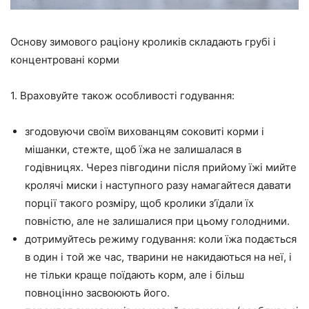
Основу зимового раціону кроликів складають грубі і
концентровані корми
1. Враховуйте також особливості годування:
згодовуючи своїм вихованцям соковиті корми і
мішанки, стежте, щоб їжа не залишалася в
годівницях. Через півгодини після прийому їжі мийте
кролячі миски і наступного разу намагайтеся давати
порції такого розміру, щоб кролики з’їдали їх
повністю, але не залишалися при цьому голодними.
дотримуйтесь режиму годування: коли їжа подається
в один і той же час, тварини не накидаються на неї, і
не тільки краще поїдають корм, але і більш
повноцінно засвоюють його.