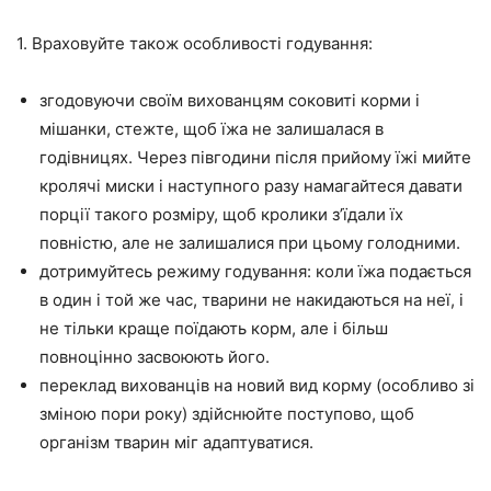
1. Враховуйте також особливості годування:
згодовуючи своїм вихованцям соковиті корми і
мішанки, стежте, щоб їжа не залишалася в
годівницях. Через півгодини після прийому їжі мийте
кролячі миски і наступного разу намагайтеся давати
порції такого розміру, щоб кролики з’їдали їх
повністю, але не залишалися при цьому голодними.
дотримуйтесь режиму годування: коли їжа подається
в один і той же час, тварини не накидаються на неї, і
не тільки краще поїдають корм, але і більш
повноцінно засвоюють його.
переклад вихованців на новий вид корму (особливо зі
зміною пори року) здійснюйте поступово, щоб
організм тварин міг адаптуватися.