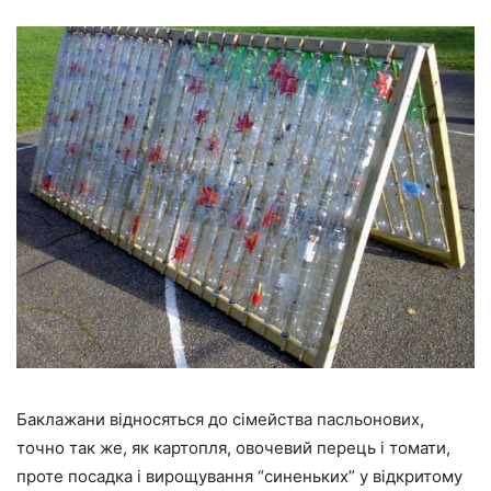
Баклажани відносяться до сімейства пасльонових,
точно так же, як картопля, овочевий перець і томати,
проте посадка і вирощування “синеньких” у відкритому