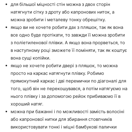
для більшої міцності стін можна з двох сторін
натягнути сітку з дроту або капронових ниток, а
можна зробити і металеву тонку обрешітку.
якщо ви не хочете робити дах з пляшок, так як вона
все одно буде протікати, то завжди її можна зробити
з поліетиленової плівки. А якщо вона прорветься, то
в наступному році зможете її поміняти, так як коштує
вона сущі копійки.
якщо не хочете робити двері з пляшок, то можна
просто на каркас натягнути плівку. Робимо
прямокутний каркас і дві перемички по діагоналі для
того, щоб він не перекошувався, а потім натягуємо на
нього плівку і за допомогою рейок прибиваємо її в
хороший натяг.
можна при бажанні і по можливості замість волосіні
або капронової нитки для збирання стовпчиків
використовувати тонкі і міцні бамбукові палички