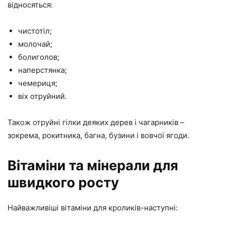
відносяться:
чистотіл;
молочай;
болиголов;
наперстянка;
чемериця;
віх отруйний.
Також отруйні гілки деяких дерев і чагарників –
зокрема, рокитника, багна, бузини і вовчої ягоди.
Вітаміни та мінерали для
швидкого росту
Найважливіші вітаміни для кроликів-наступні: