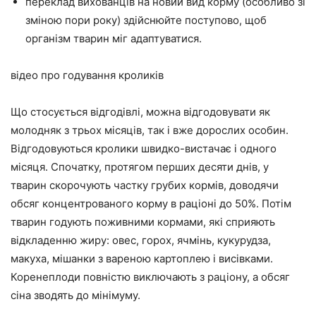
переклад вихованців на новий вид корму (особливо зі
зміною пори року) здійснюйте поступово, щоб
організм тварин міг адаптуватися.
відео про годування кроликів
Що стосується відгодівлі, можна відгодовувати як
молодняк з трьох місяців, так і вже дорослих особин.
Відгодовуються кролики швидко-вистачає і одного
місяця. Спочатку, протягом перших десяти днів, у
тварин скорочують частку грубих кормів, доводячи
обсяг концентрованого корму в раціоні до 50%. Потім
тварин годують поживними кормами, які сприяють
відкладенню жиру: овес, горох, ячмінь, кукурудза,
макуха, мішанки з вареною картоплею і висівками.
Коренеплоди повністю виключають з раціону, а обсяг
сіна зводять до мінімуму.