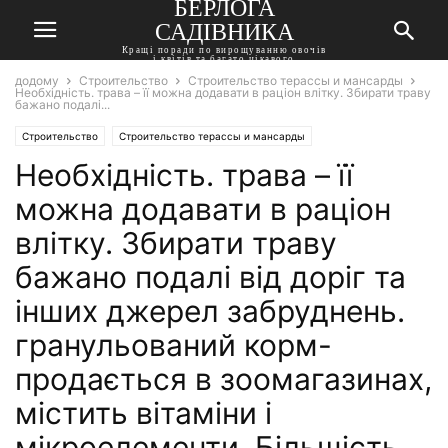
БЕРЛОГА
САДІВНИКА
Кращі поради по вирощуванню овочів
і квітів та багато цікавого
додому
Строительство
Строительство терассы и мансарды
Необхідність. трава – її можна додавати в раціон влітку. Збирати траву
бажано подалі...
Строительство
Строительство терассы и мансарды
Необхідність. трава – її
можна додавати в раціон
влітку. Збирати траву
бажано подалі від доріг та
інших джерел забруднень.
гранульований корм-
продається в зоомагазинах,
містить вітаміни і
мікроелементи. Більшість