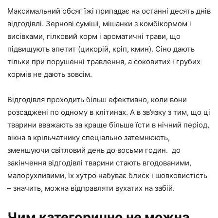
Максимальний обсяг їжі припадає на останні десять днів
відгодівлі. Зернові суміші, мішанки з комбікормом і
висівками, гілковий корм і ароматичні трави, що
підвищують апетит (цикорій, кріп, кмин). Сіно дають
тільки при порушенні травлення, а соковитих і грубих
кормів не дають зовсім.
Відгодівля проходить більш ефективно, коли вони
розсаджені по одному в клітинах. А в зв’язку з тим, що ці
тварини вважають за краще більше їсти в нічний період,
вікна в крільчатнику спеціально затемнюють,
зменшуючи світловий день до восьми годин. до
закінчення відгодівлі тварини стають вгодованими,
малорухливими, їх хутро набуває блиск і шовковистість
– значить, можна відправляти вухатих на забій.
Чим категорично не можна