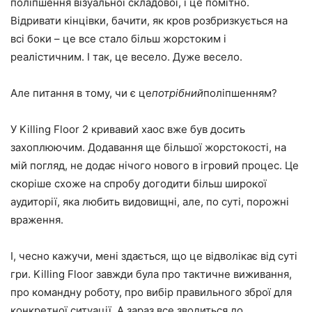
поліпшення візуальної складової, і це помітно.
Відривати кінцівки, бачити, як кров розбризкується на
всі боки – це все стало більш жорстоким і
реалістичним. І так, це весело. Дуже весело.
Але питання в тому, чи є це
потрібний
поліпшенням?
У Killing Floor 2 кривавий хаос вже був досить
захоплюючим. Додавання ще більшої жорстокості, на
мій погляд, не додає нічого нового в ігровий процес. Це
скоріше схоже на спробу догодити більш широкої
аудиторії, яка любить видовищні, але, по суті, порожні
враження.
І, чесно кажучи, мені здається, що це відволікає від суті
гри. Killing Floor завжди була про тактичне виживання,
про командну роботу, про вибір правильного зброї для
конкретної ситуації. А зараз все зводиться до