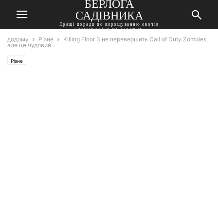
БЕРЛОГА
САДІВНИКА
Кращі поради по вирощуванню овочів
і квітів та багато цікавого
додому
Різне
Killing Floor 3 не перевершить Call of Duty Zombies,
але це чудовий...
Різне