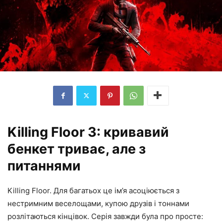
Killing Floor 3: кривавий
бенкет триває, але з
питаннями
Killing Floor. Для багатьох це ім’я асоціюється з
нестримним веселощами, купою друзів і тоннами
розлітаються кінцівок. Серія завжди була про просте: