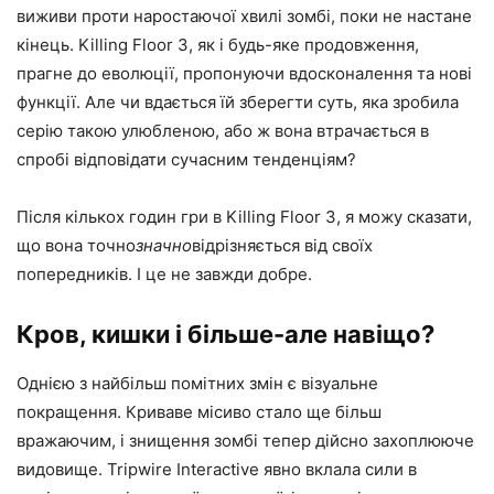
виживи проти наростаючої хвилі зомбі, поки не настане
кінець. Killing Floor 3, як і будь-яке продовження,
прагне до еволюції, пропонуючи вдосконалення та нові
функції. Але чи вдається їй зберегти суть, яка зробила
серію такою улюбленою, або ж вона втрачається в
спробі відповідати сучасним тенденціям?
Після кількох годин гри в Killing Floor 3, я можу сказати,
що вона точно
значно
відрізняється від своїх
попередників. І це не завжди добре.
Кров, кишки і більше-але навіщо?
Однією з найбільш помітних змін є візуальне
покращення. Криваве місиво стало ще більш
вражаючим, і знищення зомбі тепер дійсно захоплююче
видовище. Tripwire Interactive явно вклала сили в