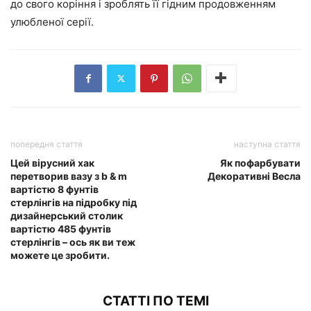
до свого коріння і зроблять її гідним продовженням
улюбленої серії.
попередня стаття
наступна стаття
Цей вірусний хак
Як пофарбувати
перетворив вазу з b & m
Декоративні Весла
вартістю 8 фунтів
стерлінгів на підробку під
дизайнерський столик
вартістю 485 фунтів
стерлінгів – ось як ви теж
можете це зробити.
СТАТТІ ПО ТЕМІ