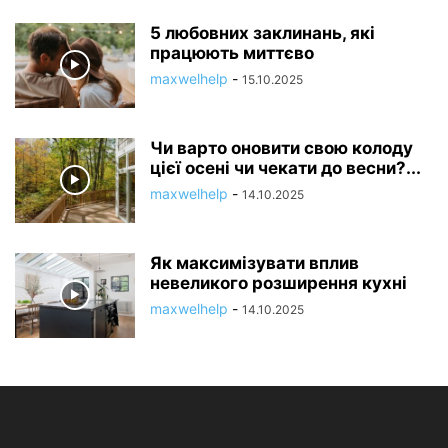
5 любовних заклинань, які
працюють миттєво
maxwelhelp
-
15.10.2025
Чи варто оновити свою колоду
цієї осені чи чекати до весни?...
maxwelhelp
-
14.10.2025
Як максимізувати вплив
невеликого розширення кухні
maxwelhelp
-
14.10.2025