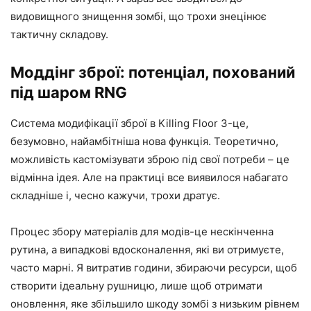
видовищного знищення зомбі, що трохи знецінює
тактичну складову.
Моддінг зброї: потенціал, похований
під шаром RNG
Система модифікації зброї в Killing Floor 3-це,
безумовно, найамбітніша нова функція. Теоретично,
можливість кастомізувати зброю під свої потреби – це
відмінна ідея. Але на практиці все виявилося набагато
складніше і, чесно кажучи, трохи дратує.
Процес збору матеріалів для модів-це нескінченна
рутина, а випадкові вдосконалення, які ви отримуєте,
часто марні. Я витратив години, збираючи ресурси, щоб
створити ідеальну рушницю, лише щоб отримати
оновлення, яке збільшило шкоду зомбі з низьким рівнем