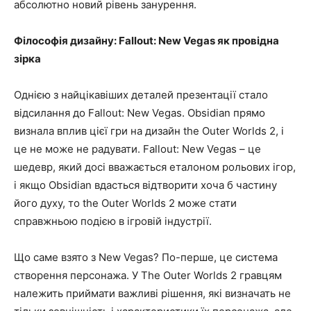
абсолютно новий рівень занурення.
Філософія дизайну: Fallout: New Vegas як провідна
зірка
Однією з найцікавіших деталей презентації стало
відсилання до Fallout: New Vegas. Obsidian прямо
визнала вплив цієї гри на дизайн the Outer Worlds 2, і
це не може не радувати. Fallout: New Vegas – це
шедевр, який досі вважається еталоном рольових ігор,
і якщо Obsidian вдасться відтворити хоча б частину
його духу, то the Outer Worlds 2 може стати
справжньою подією в ігровій індустрії.
Що саме взято з New Vegas? По-перше, це система
створення персонажа. У The Outer Worlds 2 гравцям
належить приймати важливі рішення, які визначать не