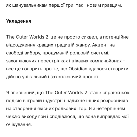
як шанувальникам першої гри, так і новим гравцям.
Укладення
The Outer Worlds 2-це не просто сиквел, а потенційне
відродження кращих традицій жанру. Акцент на
свободі вибору, продуманій рольовій системі,
захоплюючих перестрілках і цікавих компаньйонах –
все це говорить про те, що Obsidian вдалося створити
дійсно унікальний і захоплюючий проект.
Я впевнений, що The Outer Worlds 2 стане справжньою
подією в ігровій індустрії і надихне інших розробників
на створення якісних рольових ігор. Я з нетерпінням
чекаю виходу гри і сподіваюся, що вона виправдає мої
очікування.