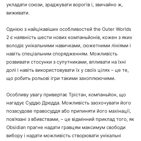
укладати союзи, зраджувати ворогів і, звичайно ж,
виживати.
Однією з найцікавіших особливостей the Outer Worlds
2 є наявність шести нових компаньйонів, кожен з яких
володіє унікальними навичками, сюжетними лініями і
навіть спеціальним спорядженням. Можливість
розвивати стосунки з супутниками, впливати на їхні
долі і навіть використовувати їх у своїх цілях – це те,
що робить рольові ігри такими захоплюючими.
Особливу увагу привертає Трістан, компаньйон, що
нагадує Суддю Дредда. Можливість заохочувати його
позасудове правосуддя або припиняти його махінації,
пов’язані з вбивствами, – це відмінний приклад того, як
Obsidian прагне надати гравцям максимум свободи
вибору і надати можливість створювати унікальні