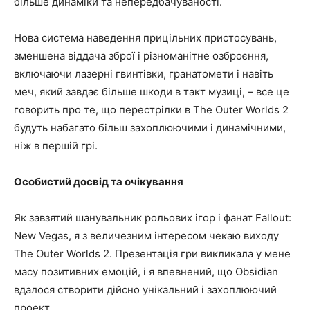
більше динаміки та непередбачуваності.
Нова система наведення прицільних пристосувань,
зменшена віддача зброї і різноманітне озброєння,
включаючи лазерні гвинтівки, гранатомети і навіть
меч, який завдає більше шкоди в такт музиці, – все це
говорить про те, що перестрілки в The Outer Worlds 2
будуть набагато більш захоплюючими і динамічними,
ніж в першій грі.
Особистий досвід та очікування
Як завзятий шанувальник рольових ігор і фанат Fallout:
New Vegas, я з величезним інтересом чекаю виходу
The Outer Worlds 2. Презентація гри викликала у мене
масу позитивних емоцій, і я впевнений, що Obsidian
вдалося створити дійсно унікальний і захоплюючий
проект.