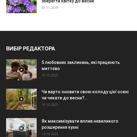
зберегти квітку до весни
01.11.2019
ВИБІР РЕДАКТОРА
5 любовних заклинань, які працюють
миттєво
15.10.2025
Чи варто оновити свою колоду цієї осені
чи чекати до весни?...
14.10.2025
Як максимізувати вплив невеликого
розширення кухні
14.10.2025