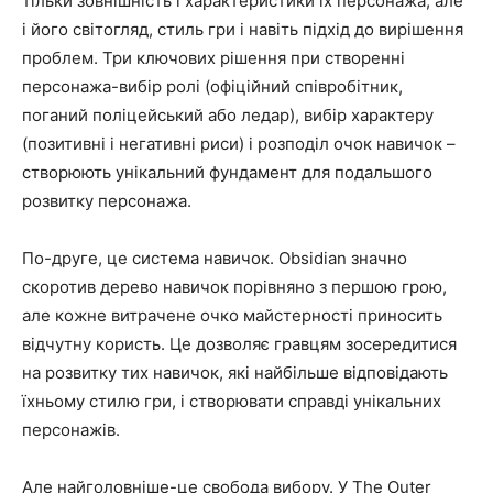
тільки зовнішність і характеристики їх персонажа, але
і його світогляд, стиль гри і навіть підхід до вирішення
проблем. Три ключових рішення при створенні
персонажа-вибір ролі (офіційний співробітник,
поганий поліцейський або ледар), вибір характеру
(позитивні і негативні риси) і розподіл очок навичок –
створюють унікальний фундамент для подальшого
розвитку персонажа.
По-друге, це система навичок. Obsidian значно
скоротив дерево навичок порівняно з першою грою,
але кожне витрачене очко майстерності приносить
відчутну користь. Це дозволяє гравцям зосередитися
на розвитку тих навичок, які найбільше відповідають
їхньому стилю гри, і створювати справді унікальних
персонажів.
Але найголовніше-це свобода вибору. У The Outer