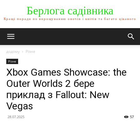
Берлога садівника
Кращі поради по вирощуванню овочів і квітів та багато цікавого
додому
Різне
Різне
Xbox Games Showcase: the
Outer Worlds 2 бере
приклад з Fallout: New
Vegas
28.07.2025
57