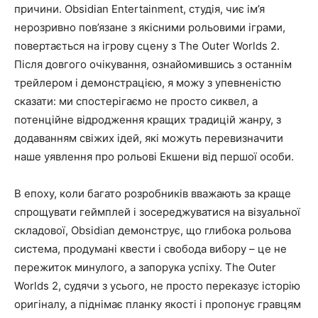
причини. Obsidian Entertainment, студія, чиє ім’я
нерозривно пов’язане з якісними рольовими іграми,
повертається на ігрову сцену з The Outer Worlds 2.
Після довгого очікування, ознайомившись з останнім
трейлером і демонстрацією, я можу з упевненістю
сказати: ми спостерігаємо не просто сиквел, а
потенційне відродження кращих традицій жанру, з
додаванням свіжих ідей, які можуть перевизначити
наше уявлення про рольові Екшени від першої особи.
В епоху, коли багато розробників вважають за краще
спрощувати геймплей і зосереджуватися на візуальної
складової, Obsidian демонструє, що глибока рольова
система, продумані квести і свобода вибору – це не
пережиток минулого, а запорука успіху. The Outer
Worlds 2, судячи з усього, не просто переказує історію
оригіналу, а піднімає планку якості і пропонує гравцям