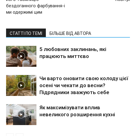
бездоганного фарбування-і
ми одержимі цим
СТАТТІ ПО ТЕМІ
БІЛЬШЕ ВІД АВТОРА
5 любовних заклинань, які
працюють миттєво
Чи варто оновити свою колоду цієї
осені чи чекати до весни?
Підрядники зважують себе
Як максимізувати вплив
невеликого розширення кухні