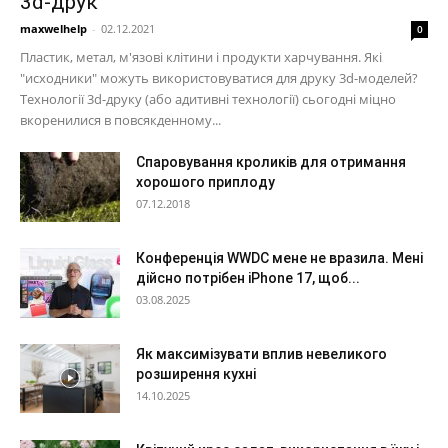
3d-друк
maxwelhelp
-
02.12.2021
0
Пластик, метал, м'язові клітини і продукти харчування. Які
"исходники" можуть використовуватися для друку 3d-моделей?
Технології 3d-друку (або адитивні технології) сьогодні міцно
вкоренилися в повсякденному...
Спаровування кроликів для отримання
хорошого приплоду
07.12.2018
Конференція WWDC мене не вразила. Мені
дійсно потрібен iPhone 17, щоб...
03.08.2025
Як максимізувати вплив невеликого
розширення кухні
14.10.2025