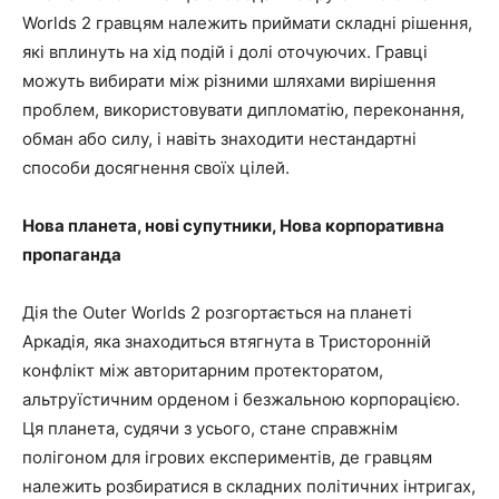
Worlds 2 гравцям належить приймати складні рішення,
які вплинуть на хід подій і долі оточуючих. Гравці
можуть вибирати між різними шляхами вирішення
проблем, використовувати дипломатію, переконання,
обман або силу, і навіть знаходити нестандартні
способи досягнення своїх цілей.
Нова планета, нові супутники, Нова корпоративна
пропаганда
Дія the Outer Worlds 2 розгортається на планеті
Аркадія, яка знаходиться втягнута в Тристоронній
конфлікт між авторитарним протекторатом,
альтруїстичним орденом і безжальною корпорацією.
Ця планета, судячи з усього, стане справжнім
полігоном для ігрових експериментів, де гравцям
належить розбиратися в складних політичних інтригах,