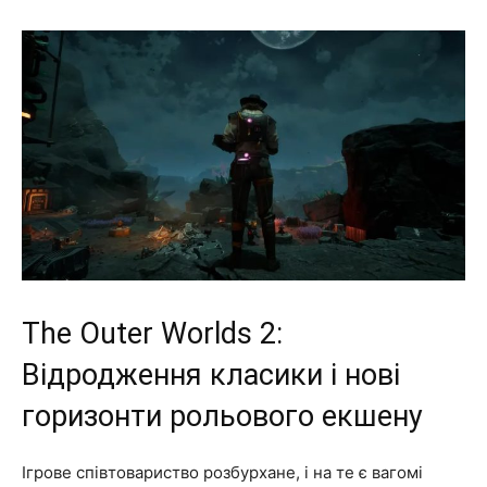
The Outer Worlds 2:
Відродження класики і нові
горизонти рольового екшену
Ігрове співтовариство розбурхане, і на те є вагомі