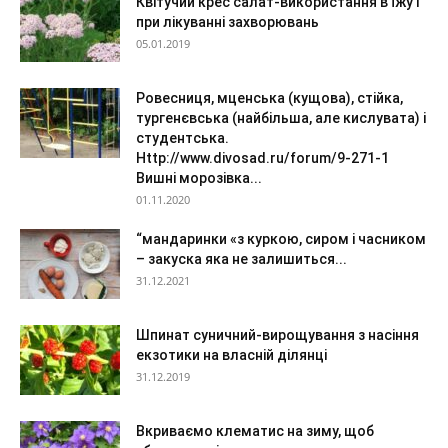
Квітучий крес салат-використання в їжу і
при лікуванні захворювань
05.01.2019
Ровесниця, мценська (кущова), стійка,
тургенєвська (найбільша, але кислувата) і
студентська.
Http://www.divosad.ru/forum/9-271-1
Вишні морозівка...
01.11.2020
“мандаринки «з куркою, сиром і часником
– закуска яка не залишиться...
31.12.2021
Шпинат суничний-вирощування з насіння
екзотики на власній ділянці
31.12.2019
Вкриваємо клематис на зиму, щоб