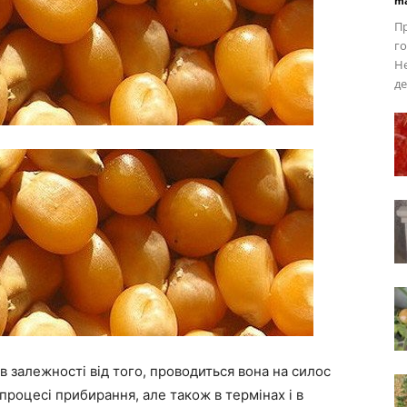
ma
Пр
го
Н
де
в залежності від того, проводиться вона на силос
 процесі прибирання, але також в термінах і в