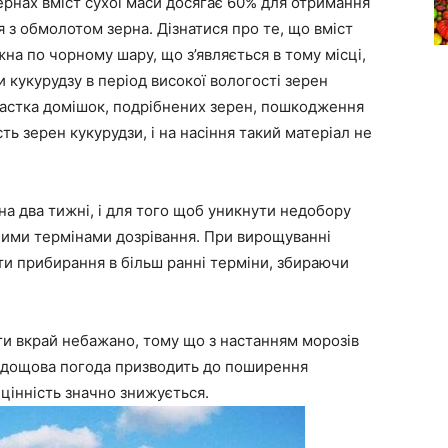
ернах вміст сухої маси досягає 60% для отримання
я з обмолотом зерна. Дізнатися про те, що вміст
жна по чорному шару, що з’являється в тому місці,
 кукурудзу в період високої вологості зерен
частка домішок, подрібнених зерен, пошкодження
сть зерен кукурудзи, і на насіння такий матеріал не
на два тижні, і для того щоб уникнути недобору
зними термінами дозрівання. При вирощуванні
ти прибирання в більш ранні терміни, збираючи
ати вкрай небажано, тому що з настанням морозів
й дощова погода призводить до поширення
цінність значно знижується.