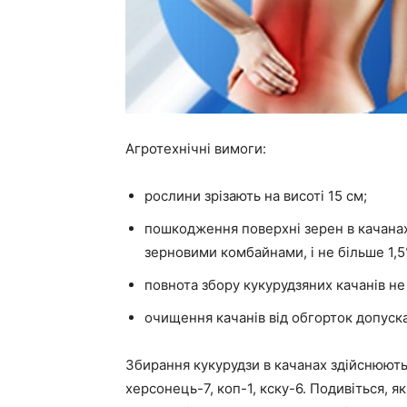
Агротехнічні вимоги:
рослини зрізають на висоті 15 см;
пошкодження поверхні зерен в качанах
зерновими комбайнами, і не більше 1,
повнота збору кукурудзяних качанів н
очищення качанів від обгорток допуск
Збирання кукурудзи в качанах здійснюют
херсонець-7, коп-1, кску-6. Подивіться, 