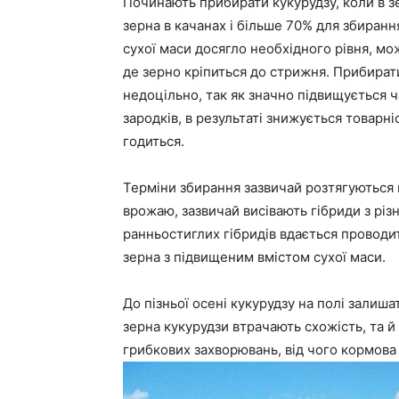
Починають прибирати кукурудзу, коли в з
зерна в качанах і більше 70% для збиранн
сухої маси досягло необхідного рівня, мо
де зерно кріпиться до стрижня. Прибирати
недоцільно, так як значно підвищується 
зародків, в результаті знижується товарні
годиться.
Терміни збирання зазвичай розтягуються 
врожаю, зазвичай висівають гібриди з рі
ранньостиглих гібридів вдається проводи
зерна з підвищеним вмістом сухої маси.
До пізньої осені кукурудзу на полі залиш
зерна кукурудзи втрачають схожість, та 
грибкових захворювань, від чого кормова 