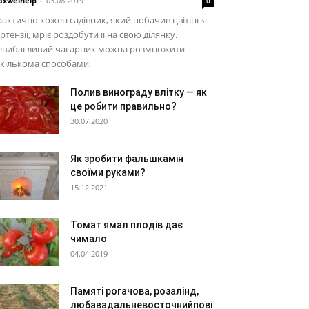
xwelhelp
-
03.08.2019
0
актично кожен садівник, який побачив цвітіння
ртензії, мріє роздобути її на свою ділянку.
евибагливий чагарник можна розмножити
кількома способами.
Полив винограду влітку — як
це робити правильно?
30.07.2020
Як зробити фальшкамін
своїми руками?
15.12.2021
Томат ямал плодів дає
чимало
04.04.2019
Памяті рогачова, розалінд,
любавадальневосточнийпові