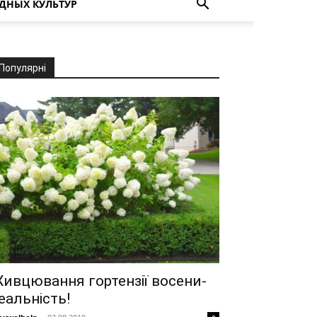
ДНЫХ КУЛЬТУР
Популярні
ивцювання гортензії восени-
еальність!