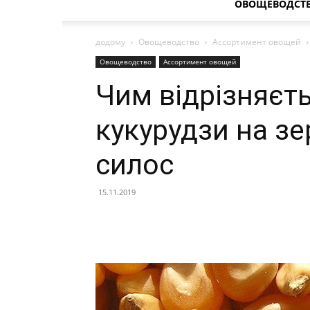
ОВОЩЕВОДСТ
додому
Овощеводство
Ассортимент овощей
Овощеводство
Ассортимент овощей
Чим відрізняєт
кукурудзи на зе
силос
15.11.2019