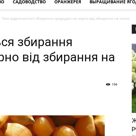
ВО
САДОВОДСТВО
ОРАНЖЕРЕЯ
ВЫРАЩИВАНИЕ ЯГО
Чим відрізняється збирання кукурудзи на зерно від збирання на силос
ься збирання
рно від збирання на
194
Ж
р