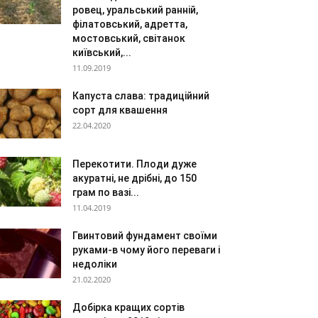
ровец, уральський ранній,
філатовський, адретта,
мостовський, світанок
київський,...
11.09.2019
Капуста слава: традиційний
сорт для квашення
22.04.2020
Перекотити. Плоди дуже
акуратні, не дрібні, до 150
грам по вазі...
11.04.2019
Гвинтовий фундамент своїми
руками-в чому його переваги і
недоліки
21.02.2020
Добірка кращих сортів