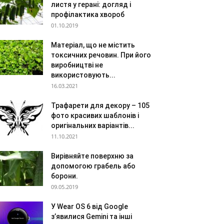
листя у герані: догляд і
профілактика хвороб
01.10.2019
Матеріал, що не містить
токсичних речовин. При його
виробництві не
використовують...
16.03.2021
Трафарети для декору – 105
фото красивих шаблонів і
оригінальних варіантів...
11.10.2021
Вирівняйте поверхню за
допомогою грабель або
борони.
09.05.2019
У Wear OS 6 від Google
з’явилися Gemini та інші