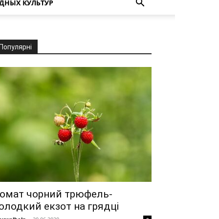
ДНЫХ КУЛЬТУР
Популярні
омат чорний трюфель-
олодкий екзот на грядці