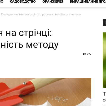
ВО
САДОВОДСТВО
ОРАНЖЕРЕЯ
ВЫРАЩИВАНИЕ ЯГО
Посадка насіння на стрічці: простота і надійність методу
 на стрічці:
йність методу
227
Т
с