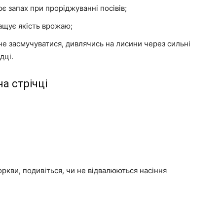
є запах при проріджуванні посівів;
ащує якість врожаю;
не засмучуватися, дивлячись на лисини через сильні
дці.
а стрічці
оркви, подивіться, чи не відвалюються насіння