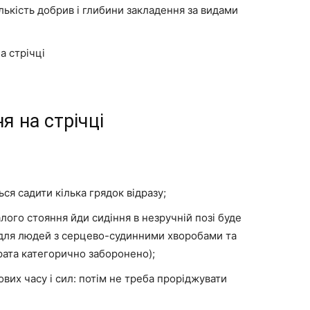
лькість добрив і глибини закладення за видами
а стрічці
я на стрічці
ся садити кілька грядок відразу;
лого стояння йди сидіння в незручній позі буде
 для людей з серцево-судинними хворобами та
ата категорично заборонено);
ових часу і сил: потім не треба проріджувати