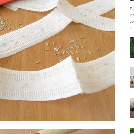
ma
В 
рі
зв
не