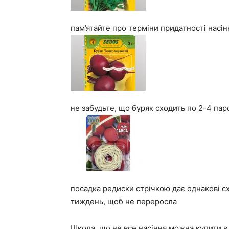
пам’ятайте про терміни придатності насін
не забудьте, що буряк сходить по 2-4 пар
посадка редиски стрічкою дає однакові сх
тиждень, щоб не переросла
Шкода, що не все насіння можна купити в 