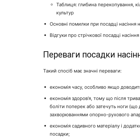
Таблиця: глибина перекопування, кі
культур
Основні помилки при посадці насіння н
Відгуки про стрічкової посадці насіння
Переваги посадки насінн
Такий спосіб має значні переваги:
економія часу, особливо якщо доводить
економія здоров’я, тому що після трива
боліти поперек або затечуть ноги (що
захворюваннями опорно-рухового апар
економія садивного матеріалу і додатк
посадки;