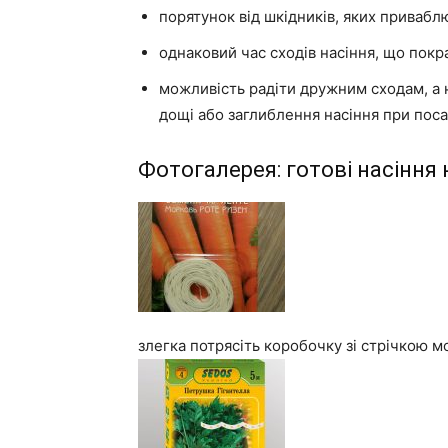
порятунок від шкідників, яких приваблю
однаковий час сходів насіння, що покр
можливість радіти дружним сходам, а 
дощі або заглиблення насіння при поса
Фотогалерея: готові насіння н
злегка потрясіть коробочку зі стрічкою м