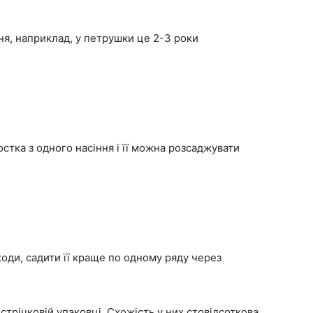
ня, наприклад, у петрушки це 2-3 роки
остка з одного насіння і її можна розсаджувати
оди, садити її краще по одному ряду через
стрічковій упаковці. Схожість у них стовідсоткова