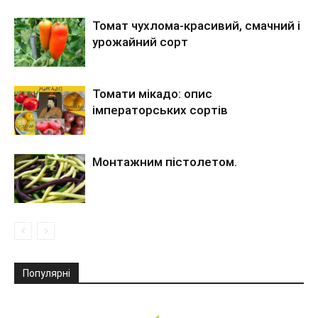
Томат чухлома-красивий, смачний і
урожайний сорт
Томати мікадо: опис
імператорських сортів
Монтажним пістолетом.
Популярні