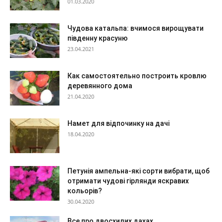
01.03.2020
Чудова катальпа: вчимося вирощувати
південну красуню
23.04.2021
Как самостоятельно построить кровлю
деревянного дома
21.04.2020
Намет для відпочинку на дачі
18.04.2020
Петунія ампельна-які сорти вибрати, щоб
отримати чудові гірлянди яскравих
кольорів?
30.04.2020
Все про двосхилих дахах