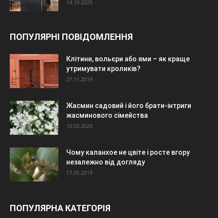
14.10.2025
ПОПУЛЯРНІ ПОВІДОМЛЕННЯ
Клітини, вольєри або ями – як краще
утримувати кроликів?
27.11.2019
Жасмин садовий і його брати-інтриги
жасминового сімейства
10.03.2020
Чому каланхое не цвіте і росте вгору
незалежно від догляду
17.05.2019
ПОПУЛЯРНА КАТЕГОРІЯ