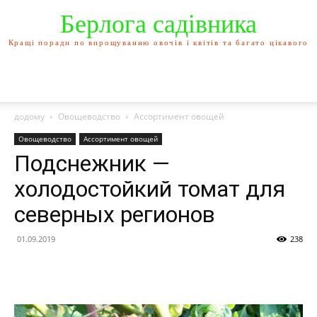
Берлога садівника
Кращі поради по вирощуванню овочів і квітів та багато цікавого
додому
Овощеводство
Ассортимент овощей
Овощеводство
Ассортимент овощей
Подснежник —
холодостойкий томат для
северных регионов
01.09.2019
238