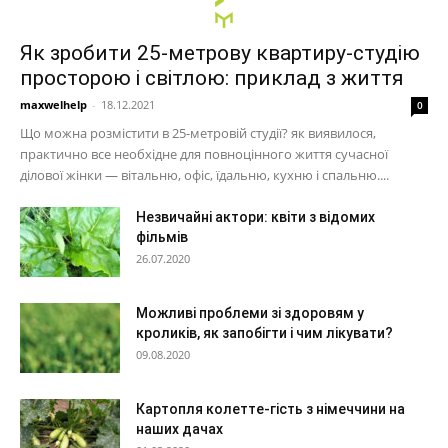
Як зробити 25-метрову квартиру-студію
просторою і світлою: приклад з життя
maxwelhelp
-
18.12.2021
0
Що можна розмістити в 25-метровій студії? як виявилося,
практично все необхідне для повноцінного життя сучасної
ділової жінки — вітальню, офіс, їдальню, кухню і спальню....
Незвичайні актори: квіти з відомих
фільмів
26.07.2020
Можливі проблеми зі здоровям у
кроликів, як запобігти і чим лікувати?
09.08.2020
Картопля колетте-гість з німеччини на
наших дачах