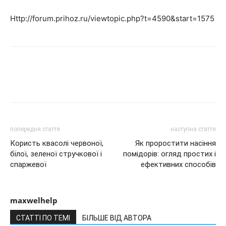
Http://forum.prihoz.ru/viewtopic.php?t=4590&start=1575
попередня стаття
наступна стаття
Користь квасолі червоної,
Як проростити насіння
білої, зеленої стручкової і
помідорів: огляд простих і
спаржевої
ефективних способів
maxwelhelp
СТАТТІ ПО ТЕМІ
БІЛЬШЕ ВІД АВТОРА