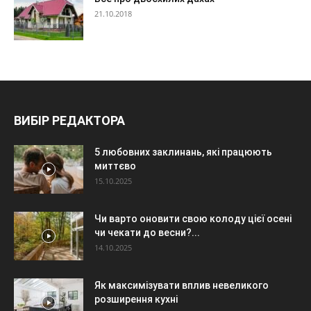
21.10.2018
ВИБІР РЕДАКТОРА
5 любовних заклинань, які працюють
миттєво
15.10.2025
Чи варто оновити свою колоду цієї осені
чи чекати до весни?...
14.10.2025
Як максимізувати вплив невеликого
розширення кухні