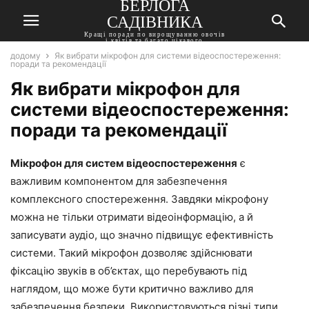
БЕРЛОГА
САДІВНИКА
Кращі поради по вирощуванню овочів
і квітів та багато цікавого
додому
Як вибрати мікрофон для системи відеоспостереження:
поради та рекомендації
Як вибрати мікрофон для
системи відеоспостереження:
поради та рекомендації
Мікрофон для систем відеоспостереження
є
важливим компонентом для забезпечення
комплексного спостереження. Завдяки мікрофону
можна не тільки отримати відеоінформацію, а й
записувати аудіо, що значно підвищує ефективність
системи. Такий мікрофон дозволяє здійснювати
фіксацію звуків в об’єктах, що перебувають під
наглядом, що може бути критично важливо для
забезпечення безпеки. Використовуються різні типи