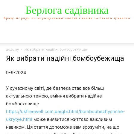
Берлога садівника
Кращі поради по вирощуванню овочів і квітів та багато цікавого
додому
Як вибрати надійні бомбоубежища
Як вибрати надійні бомбоубежища
9-9-2024
У сучасному світі, де безпека стає все більш
актуальною темою, вміння вибрати надійне
бомбосховище
https://ukfreewell.com.ua/gbi.html/bomboubezhyshche-
ukrytye.html
може виявитися життєво важливим
навиком. Ця стаття допоможе вам зрозуміти, на що