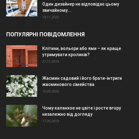
Один дизайнер не відповідає цьому
звичайному...
19.11.2025
ПОПУЛЯРНІ ПОВІДОМЛЕННЯ
Клітини, вольєри або ями – як краще
утримувати кроликів?
27.11.2019
Жасмин садовий і його брати-інтриги
жасминового сімейства
10.03.2020
Чому каланхое не цвіте і росте вгору
незалежно від догляду
17.05.2019