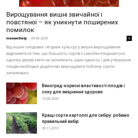
Вирощування вишні звичайної і
повстяної – як уникнути поширених
помилок
maxwelhelp
-
09.06.2020
0
Від інших плодових і ягідних культур у вишні вирощування
відрізняється тим, що більшість сортів є самобесплоднимі (на
одному дереві квіти не запилюють один одного), і для утворення
плодів необхідно додатково вирощувати поблизу сорти-
запилювачі.
Виноград-корисні властивості плодів і
соку для зміцнення здоровя
10.08.2020
Кращі сорти картоплі для сибіру: робимо
правильний вибір
30.11.2019