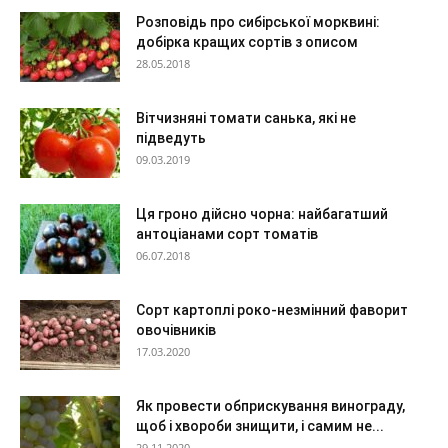
Розповідь про сибірської морквині:
добірка кращих сортів з описом
28.05.2018
Вітчизняні томати санька, які не
підведуть
09.03.2019
Ця гроно дійсно чорна: найбагатший
антоціанами сорт томатів
06.07.2018
Сорт картоплі роко-незмінний фаворит
овочівників
17.03.2020
Як провести обприскування винограду,
щоб і хвороби знищити, і самим не...
29.11.2020