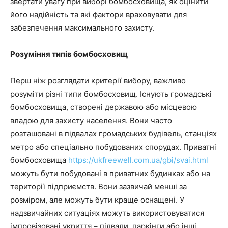
звертати увагу при виборі бомбосховища, як оцінити
його надійність та які фактори враховувати для
забезпечення максимального захисту.
Розуміння типів бомбосховищ
Перш ніж розглядати критерії вибору, важливо
розуміти різні типи бомбосховищ. Існують громадські
бомбосховища, створені державою або місцевою
владою для захисту населення. Вони часто
розташовані в підвалах громадських будівель, станціях
метро або спеціально побудованих спорудах. Приватні
бомбосховища
https://ukfreewell.com.ua/gbi/svai.html
можуть бути побудовані в приватних будинках або на
території підприємств. Вони зазвичай менші за
розміром, але можуть бути краще оснащені. У
надзвичайних ситуаціях можуть використовуватися
імпровізовані укриття – підвали, паркінги або інші