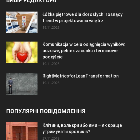
ВИБІР РЕДАКТОРА
Łóżka piętrowe dla dorosłych: rosnący
trend w projektowaniu wnętrz
19.11.2025
Komunikacja w celu osiągnięcia wyników:
uczciwe, pełne szacunku i terminowe
podejście
19.11.2025
RightMetricsforLeanTransformation
19.11.2025
ПОПУЛЯРНІ ПОВІДОМЛЕННЯ
Клітини, вольєри або ями – як краще
утримувати кроликів?
27.11.2019