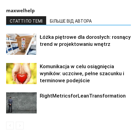
maxwelhelp
СТАТТІ ПО ТЕМІ
БІЛЬШЕ ВІД АВТОРА
Łóżka piętrowe dla dorosłych: rosnący
trend w projektowaniu wnętrz
Komunikacja w celu osiągnięcia
wyników: uczciwe, pełne szacunku i
terminowe podejście
RightMetricsforLeanTransformation