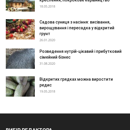
креслення, покрокове керівництво
18.05.2018
Садова суниця з насіння: висівання,
вирощування і пересадка у відкритий
грунт
26.01.2020
Розведення нутрій-цікавий і прибутковий
сімейний бізнес
31.08.2020
Відкритих грядках можна виростити
редис
19.05.2018