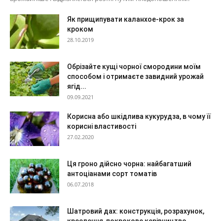
Як прищипувати каланхое-крок за
кроком
28.10.2019
Обрізайте кущі чорної смородини моїм
способом і отримаєте завидний урожай
ягід...
09.09.2021
Корисна або шкідлива кукурудза, в чому її
корисні властивості
27.02.2020
Ця гроно дійсно чорна: найбагатший
антоціанами сорт томатів
06.07.2018
Шатровий дах: конструкція, розрахунок,