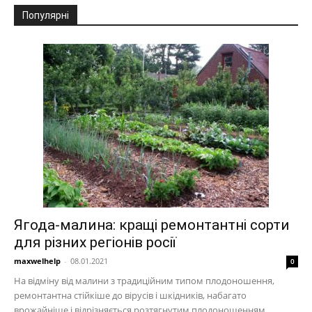
Популярні
Ягода-малина: кращі ремонтантні сорти
для різних регіонів росії
maxwelhelp
-
08.01.2021
0
На відміну від малини з традиційним типом плодоношення,
ремонтантна стійкіше до вірусів і шкідників, набагато
врожайніше і відрізняється розтягнутим плодоношенням.