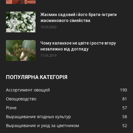
Жасмин садовий і його брати-інтриги
жасминового сімейства
10.03.2020
Чому каланхое не цвіте і росте вгору
незалежно від догляду
17.05.2019
ПОПУЛЯРНА КАТЕГОРІЯ
Ассортимент овощей
190
Овощеводство
81
Різне
57
Выращивание ягодных культур
58
Выращивание и уход за цветником
52