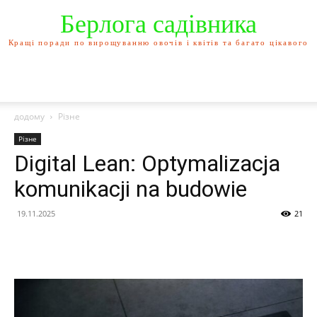
Берлога садівника
Кращі поради по вирощуванню овочів і квітів та багато цікавого
додому
Різне
Різне
Digital Lean: Optymalizacja
komunikacji na budowie
19.11.2025
21