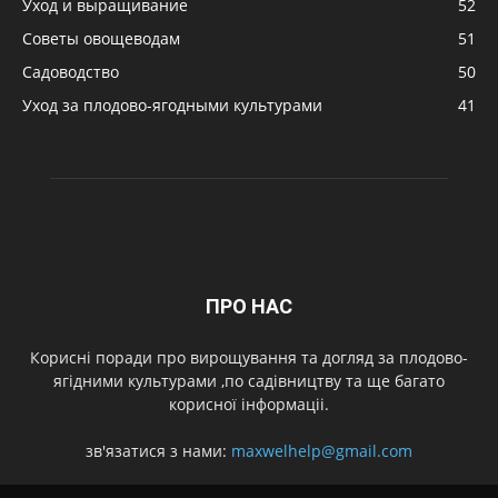
Уход и выращивание
52
Советы овощеводам
51
Садоводство
50
Уход за плодово-ягодными культурами
41
ПРО НАС
Корисні поради про вирощування та догляд за плодово-
ягідними культурами ,по садівництву та ще багато
корисної інформаціі.
зв'язатися з нами:
maxwelhelp@gmail.com